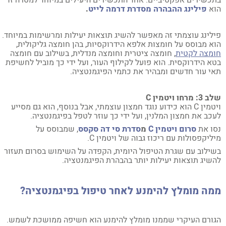
כשירים אפקטיביים. אחד התכשירים היעילים במיוחד למטרה זו
א
פילינג ההבהרה מסדרת דרמה לייט
.
לינג עוצמתי זה מאפשר להשיג תוצאות יעילות ומרשימות במיוחד.
א מבוסס על חומצות אלפא הידרוקסיות, בהן חומצה גליקולית,
מצה לקטית
, חומצה ציטרית וחומצה מנדלית, בשילוב עם חומצה
א הידרוקסית. הוא פועל לקילוף העור, ועל ידי כך מוביל לחשיפת
י עור חדשים ומבהיר את כתמי הפיגמנטציה.
: מרחו ויטמין
C
ויטמין C הוא כידוע נוגד חמצון עוצמתי, אבל בנוסף, הוא גם מסייע
כב את חמצון המלנין, ועל ידי כך עוזר לטפל בפיגמנטציה.
ו את
סרום ויטמין
C
מ
סדרת סי דה סקסס
, שמבוסס על
ליקפסולות עם ריכוז גבוה של ויטמין C.
ילוב עם שגרת הטיפול היומית, הקפדה על השימוש בסרום תעזור
שיג תוצאות יעילות יותר בהבהרת הפיגמנטציה.
מה מומלץ להימנע לאחר טיפול בפיגמנטציה?
ורם העיקרי שממנו מומלץ להימנע הוא חשיפה ממושכת לשמש.