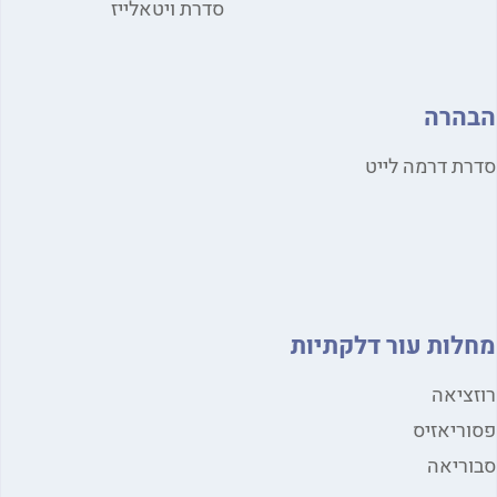
סדרת ויטאלייז
הרה
ת דרמה לייט
לות עור דלקתיות
ציאה
ריאזיס
ריאה