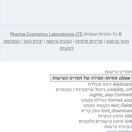
© כל הזכויות שמורות
Pharma Cosmetics Laboratories LTD
אי שימוש
|
מדיניות פרטיות
|
הצהרת נגישות
|
יצירת קשר
|
הצטרפות
למועדון
יט נגישות
clo
פתיחה וסגירה של תפריט הנגישות
keybo
ניווט מקלדת
visibility
ביטול אנימציות / הבהובים
nights_stay
Contr
format_s
הגדלת טקסט
text_fi
הקטנת טקסט
font_downl
גופן קריא
t
סימון כותרות
סימון קישורים ולחצנים
רת נגישות