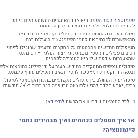
גמנטציה בעור הפנים
היא אחד האתגרים המשמעותיים ביותר
תמודדות ולטיפול בפיגמנטציה במכון הקוסמטי.
ולם בשנים האחרונות פותחו טיפולים קוסמטיים חדשניים
אפשרים להבהיר את כתמי הפיגמנטציה ביעילות רבה.
יפולים החדשים מתבססים על מחקרים מדעיים שהובילו לזיהוי
יבים פעילים המטפלים במנגנוני ייצור המלנין – הפיגמנט
צטברות עודפת שלו היא המובילה לכתמים.
פולים נוספים מתמקדים בחידוש העור על ידי פילינג בחומצות אלפא
טא הידרוקסיות, המאפשר להסיר תאים המכילים עודף פיגמנט.
פול יעיל, המשלב בין טיפולים מקצועיים במכון הקוסמטי לטיפול
ית, יאפשר לכם להגיע לתוצאה מרשימה כבר בתוך כ-3-6 חודשים.
לכל החומצות שכבשו את הרשת
לחצי כאן
.
 איך מטפלים בכתמים ואיך מבהירים כתמי
יגמנטציה?