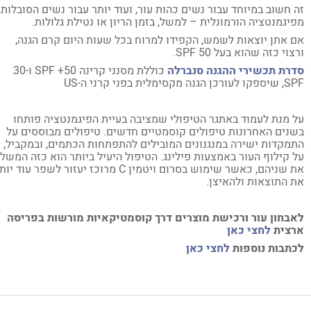
 חשוב במיוחד עבור נשים כהות עור, ועוד יותר עבור נשים הסובלות
יגמנטציה הורמונלית – למשל, בזמן הריון או נטילת גלולות.
 אתן יוצאות לשמש, הקפידו למרוח בכל שעות היום קרם הגנה,
צוי כזה שהוא בעל 50 SPF.
רת תכשירי ההגנה סנברלה
כוללת מסנני קרינה 50+ SPF ו-30
ן הגנה מקסימלית בפני קרני ה-US
 מנת לעמוד באתגר הטיפולי שמציבה בעיית הפיגמנטציה פותחו
נים האחרונות טיפולים קוסמטיים חדשים. טיפולים מבוססים על
מקדות ישירה במנגנונים המובילים להתפתחות הכתמים, ובמקביל,
 קילוף העור באמצעות פילינג. הטיפול היעיל ביותר הוא כזה המשלב
את שניהם, כאשר שימוש בסרום ויטמין C מרוכז יעזור לשפר עוד יותר
 התוצאות ולהאיצן.
בחון עור ורכישת מוצרים דרך קוסמטיקאיות מורשות בפריסה
צית
לחצי כאן
תבות נוספות
לחצי כאן