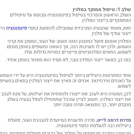
טיפול ממוקד במלנין
לב הראשון והמרכזי בטיפול בפיגמנטציה מבוסס על טיפולים
תמקדים בייצור המלנין.
ת, מאחר שהבעיה המרכזית שמובילה להופעת כתמי
פיגמנטציה
היא
צור עודף של מלנין.
לנין אומנם פועל כמנגנון הגנה חשוב של העור, המסנן את קרני
מש, ולכן יש לו חשיבות רבה, אך כשאנו נחשפים באופן מוגזם
מש, התאים המלנוציטים מייצרים כמויות גדולות שלו.
ו כן, כאשר ייצור המלנין גובר, לא תמיד הוא מפוזר באופן אחיד.
ד הפתרונות היעילים ביותר לטיפול בפיגמנטציה היא על ידי השפעה
 האנזים טירוזינאז. אנזים זה מאיץ את ייצור המלנין בתאים בחשיפה
מש.
ן, המטרה היא לעכב את ייצורו ולהפחית את יעילותו, על מנת לעכב
 ייצור המלנין. חשוב לציין שככל שתתחילו לטפל בבעיה בשלב
קדם יותר, כך התוצאה תהיה טובה יותר.
רת דרמה לייט
, סדרה חדשנית המיועדת להבהרת העור, פועלת
עילות רבה להעלמת כתמי פיגמנטציה.
שירי הסדרה מבוססים על שילוב של רכיבים פעילים ייחודיים, בהם