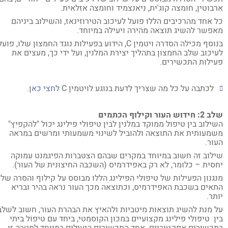
בוטין, חומצה קוג'ית, ניאנצמיד וחומצה אזלאית.
 אחד מהרכיבים הללו פועל לעיכוב הטירוזינאז, והשילוב ביניהם
פשר להשיג תוצאה מהירה ויעילה במיוחד.
בנוסף מכילה הסדרה ויטמין C, הידוע בפעילות נוגד החמצון שלו, פועל
יכוב שלב החמצון בתהליך יצירת המלנין, ועל ידי כך, מעצים את
ילות התכשירים.
לכתבה על כל מה שצריך לדעת בנוגע לויטמין C
לחצי כאן
.
דוש העור וקילוף הכתמים
ילוב בין טיפול ממוקד במלנין לבין טיפולי פילינג יכול "להקפיץ"
מעותית את התוצאה ולהוביל לשינוי משמעותי ומרשים במראה
ור.
לוב זה חשוב במיוחד במקרים שבהם הצטברות הפיגמנט עמוקה
סית – כלומר, לא רק באפידרמיס (השכבה החיצונית של העור).
גנון הפעילות של טיפולי הפילינג הללו מבוסס על קילוף והסרה של
אים בשכבת האפידרמיס, וכתוצאה מכך העור נראה בהיר ובריא
תר.
 מנת להשיג תוצאות מיטביות ולהאיץ את הבהרת העור, חשוב לשלב
ן טיפולי פילינג מקצועיים במכון הקוסמטי, ביחד עם טיפול ביתי