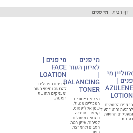
דף הבית
מי פנים
מי פנים
מי פנים |
לאיזון העור
FACE
אזוליין מי
LOATION
|
פנים |
BALANCING
מי פנים הפועלים
AZULENE
TONER
להרגעה וחיטוי העור
ומעניקים תחושת
LOTION
רעננות.
מי פנים ייחודים
המכילים מנטול,
מי פנים הפועלים
שמן אקליפטוס,
להרגעה וחיטוי העור
קמפור וחומצה
ומעניקים תחושת
בנזואית ופועלים
רעננות.
לטיהור, איזון רמת
הסבום ולהמרצת
העור