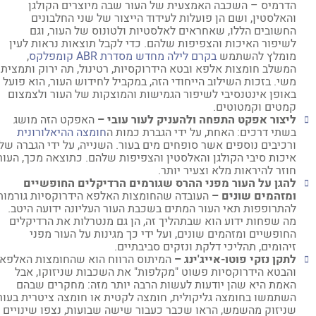
הדרמיס – השכבה האמצעית של העור שבה מיוצרים הקולגן
והאלסטין, ושם הן פועלות לעידוד הייצור של שני החלבונים
החשובים הללו, שאחראים לאלסטיות ולטונוס של העור, וגם
לשיפור האיכות והצפיפות שלהם. כדי לקבל תוצאות נראות לעין
מומלץ להשתמש
בקרם לילה מחדש מסדרת ABR קומפלקס
,
המשלב חומצות אלפא ובטא הידרוקסיות, רטינול, תה ירוק ותמצית
משי. בזכות השילוב הייחודי הזה, במקביל לחידוש העור, הוא פועל
באופן אינטנסיבי לשיפור הגמישות והמוצקות של העור ולצמצום
קמטים וקמטוטים.
ליצור אפקט התפחה ולהעניק לעור עובי –
האפקט הזה מושג
בשתי דרכים: האחת, על ידי הגברת כמות ה
חומצה ההיאלורונית
ורכיבים נוספים אשר סופחים מים בעור. השנייה, על ידי הגברה של
איכות סיבי הקולגן והאלסטין והצפיפות שלהם. כתוצאה מכך, העור
חוזר להיראות מלא וצעיר יותר.
להגן על העור מפני ההרס שגורמים הרדיקלים החופשיים
ומזהמים שונים –
העובדה שהחומצות האלפא הידרוקסיות גורמות
להתרופפות תאי העור המתים בשכבת העור העליונה ידועה היטב.
מה שפחות ידוע הוא שבתהליך זה, הן גם מנטרלות את הרדיקלים
החופשיים ומזהמים שונים, ועל ידי כך מגינות על העור מפני
זיהומים, תהליכי דלקת ונזקים סביבתיים.
לתקן נזקי פוטו-אייג'ינג –
המיתוס הרווח הוא שהחומצות האלפא
והבטא הידרוקסיות פשוט "מקלפות" את השכבות שניזוקו, אבל
האמת היא שהן יודעות לעשות הרבה יותר מזה: מחקרים שבהם
השתמשו בחומצה גליקולית, חומצה לקטית או חומצה ציטרית בעור
שניזוק מהשמש, הראו שכבר כעבור שישה שבועות, נצפו שינויים