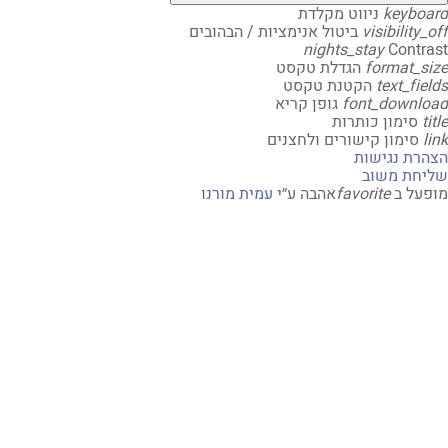
keybo
ניווט מקלדת
visibility
ביטול אנימציות / הבהובים
nights_stay
Contr
format_s
הגדלת טקסט
text_fi
הקטנת טקסט
font_downl
גופן קריא
t
סימון כותרות
סימון קישורים ולחצנים
רת נגישות
חת משוב
על ב
favorite
אהבה
ע״י
עמית מורנו