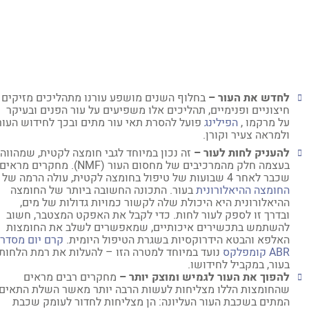
לחדש את העור –
בחלוף השנים מושפע עורנו מתהליכים מזיקים
חיצוניים ופנימיים, תהליכים אלו משפיעים על עור הפנים ובעיקר
על מרקמו ,
הפילינג
פועל להסרת תאי עור מתים ובכך לחידוש העור
ולמראה צעיר וקורן.
להעניק לחות לעור –
זה נכון במיוחד לגבי חומצה לקטית, שמהווה
בעצמה חלק מהמרכיבים של מחסום העור (NMF). מחקרים מראים
שכבר לאחר 4 שבועות של טיפול בחומצה לקטית, עולה הרמה של
החומצה ההיאלורונית
בעור. התכונה החשובה ביותר של החומצה
ההיאלורונית היא היכולת שלה לקשור כמויות גדולות של מים,
ובדרך זו לספק לעור לחות. כדי לקבל את האפקט המצטבר, חשוב
להשתמש בתכשירים איכותיים, שמאפשרים לשלב את החומצות
האלפא והבטא הידרוקסיות בשגרת הטיפול היומית.
קרם יום מסדרת
ABR קומפלקס
נועד במיוחד למטרה הזו – להעלות את רמת הלחות
בעור, במקביל לחידושו.
להפוך את העור לגמיש ומוצק יותר –
מחקרים רבים מראים
שהחומצות הללו מצליחות לעשות הרבה יותר מאשר השלת התאים
המתים בשכבת העור העליונה: הן מצליחות לחדור לעומק שכבת