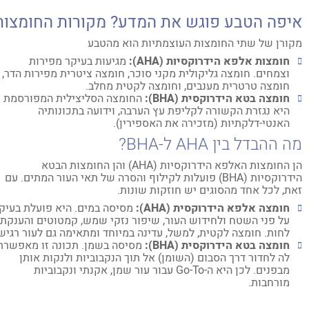
יפה הטבע פוגש את המדע? מקורות החומצות
ורן של שתי החומצות העוצמתיות הוא מהטבע
חומצות אלפא הידרוקסיות (AHA):
מגיעות בעיקר מפירות
וצמחים. חומצה גליקולית מקני סוכר, חומצה ציטרית מפירות הדר,
חומצה טרטרית מענבים, וחומצה לקטית מחלב.
חומצה בטא הידרוקסית (BHA):
החומצה הסליצילית המפורסמת
היא נגזרת הקשורה לקליפת עץ הערבה, וידועה בתכונותיה
האנטי-דלקתיות (מזכירה את האספירין).
 ההבדל בין AHA ל-BHA?
הן החומצות האלפא הידרוקסיות (AHA) והן החומצות הבטא
הידרוקסיות (BHA) פועלות לקילוף והסרה של תאי העור המתים. עם
ת, לכל אחד מהסוגים יש חוזקות שונות.
חומצה אלפא הידרוקסית (AHA):
מסיסה במים. היא פועלת בעיקר
על פני השטח ולחידוש העור, שיפור נזקי שמש, קמטוטים והענקת
לחות. חומצה לקטית, למשל, עדינה במיוחד ומתאימה גם לעור רגיש.
חומצה בטא הידרוקסית (BHA):
מסיסה בשמן. תכונה זו מאפשרת
לה לחדור דרך הסבום (השומן) אל תוך הנקבוביות ולנקות אותן
מבפנים. לכן היא ה-Go-To עבור עור שמן, אקנתי ונקבוביות
מורחבות.