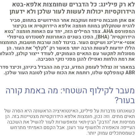
 רק פילינג: כל הדברים שחומצות אלפא-בטא
דרוקסיות יכולות לעשות לעור שלכן ולא ידעתן
 אתן חובבות טיפוח ועוקבות אחר החידושים בתחום, סביר
ניח שנתקלתן במונח חומצה אלפא הידרוקסית או בקיצור
המפורסם AHA. צמד המילים הזה, יחד עם האחות חומצה "בטא
הידרוקסית" (BHA), הפכו בשנים האחרונות לסטנדרט בטיפולי
טי-אייג'ינג ושיקום העור. בניגוד למה שרבות חושבות, החומצות
לו יודעות לעשות הרבה יותר מאשר רק "לקלף" את העור. הן
וגלות לתקשר עם התאים העמוקים, לעודד ייצור קולגן, להעלות
 רמת הלחות ואפילו להגן מפני נזקי הסביבה.
אמר זה נצלול לעומק המדע, נבין מה ההבדל ביניהן, וכיצד סדרת
רותמת את הכוח שלהן לטובת העור שלכן.
עבר לקילוף השטחי: מה באמת קורה
עור?
אנחנו מדברות על פילינג, האינטואיציה הראשונה היא הסרה של
ים מתים. וזה נכון, חומצות אלפא הידרוקסיות מצטיינות בזה. הן
יסות את "הדבק" הבין-תאי ומאפשרות לעור להשיל את השכבה
ייפה והאפורה ולחשוף עור רענן. אבל הקסם האמיתי מתרחש
מסתכלים עמוק יותר.