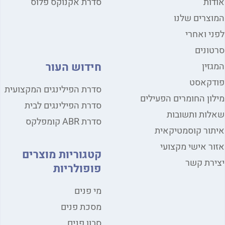
ות
סדרת אקנוקס פלוס
צרים שלנו
י ואחרי
ונים
חידוש העור
זין
דקאסט
סדרת הפילינגים המקצועית
ון החומרים הפעילים
סדרת הפילינגים לבית
ות ותשובות
סדרת ABR קומפלקס
ור קוסמטיקאית
ר אישי מקצועי
קטגוריות מוצרים
רת קשר
פופולריות
מי פנים
מסכת פנים
סבון פנים