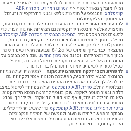
משמעותיים באיכות העור שהובילו לשיקומו. כדי להגיע לתוצאות
האלו מומלץ מאוד לנסות את
הסרום המחדש מסדרת ABR
קומפלקס
, המבוסס על חומצות אלפא ובטא הידרוקסיות ורטינול
המאוחסן במיליקפסולות.
להבהיר את העור –
מחקרים הראו שבנוסף לחידוש מרקם העור,
חומצות האלפא והבטא הידרוקסיות גם מבהירות את גוון העור. כדי
להעצים את האפקט הזה,
המסכה המבהירה מסדרת ABR קומפלקס
מכילה בנוסף לחומצות האלפא והבטא הידרוקסיות, גם רטינול,
ויטמין C ומיץ לימון, שאף להם יש יכולת ידועה להבהיר את העור.
התוצאה: כבר בתוך שימוש של כ-8-12 שבועות תראו שיפור ניכר
בגוון העור ובאחידותו. נסו גם את
סבון מחדש
, שגם הוא מבוסס על
החומצות האלפא והבטא הידרוקסיות, רטינול ותה ירוק, ופועל
כפילינג עדין לשימוש יומיומי התורם להבהרת העור.
להפחית מצבי דלקת והתפרצויות אקנה –
למטרה זו יעילה במיוחד
החומצה הבטא הידרוקסית, המשלבת תכונות אנטי דלקתיות עם
יכולת לקלף ולהסיר את התאים המתים המצטברים בנקבוביות
ובבלוטות החלב.
סדרת ABR קומפלקס
יעילה במיוחד לטיפול במצבי
דלקת ובעור הנוטה לאקנה, שכן בנוסף לחומצה הבטא הידרוקסית,
היא גם מכילה רטינול, שאף הוא פועל נגד אקנה, על ידי כך שהוא
משפר את תחלופת התאים. לפני השינה, על עור נקי, השתמשו
ברטיות הפילינג מסדרת ABR קומפלקס
כדי להשיג תהליך פילינג
מבוקר ומתמשך לחידוש העור ולמניעה של חסימת הנקבוביות
והתפרצויות אקנה. הרטיות מבוססות על חומצות אלפא ובטא
הידרוקסיות, רטינול ותה ירוק.