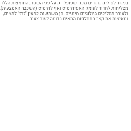
יגוד לפילינג גרגרים מכני שפועל רק על פני השטח, החומצות הללו
ליחות לחדור לעומק האפידרמיס ואף לדרמיס (השכבה האמצעית),
עורר תהליכים ביולוגיים חיוניים. הן משמשות כמעין "זרז" לתאים,
איצות את קצב התחלפות התאים בדומה לעור צעיר.