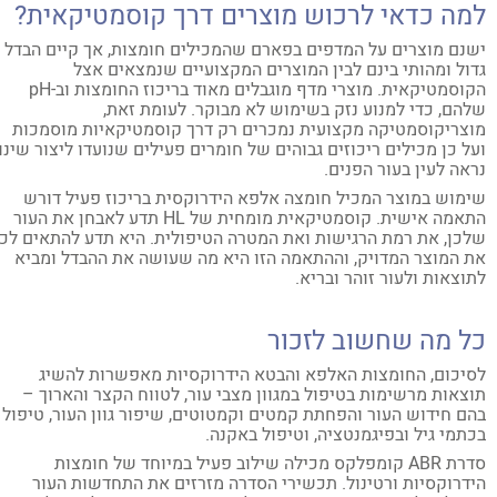
מה כדאי לרכוש מוצרים דרך קוסמטיקאית?
נם מוצרים על המדפים בפארם שהמכילים חומצות, אך קיים הבדל
ול ומהותי בינם לבין המוצרים המקצועיים שנמצאים אצל
הקוסמטיקאית. מוצרי מדף מוגבלים מאוד בריכוז החומצות וב-pH
הם, כדי למנוע נזק בשימוש לא מבוקר. לעומת זאת,
צריקוסמטיקה מקצועית נמכרים רק דרך קוסמטיקאיות מוסמכות
ל כן מכילים ריכוזים גבוהים של חומרים פעילים שנועדו ליצור שינוי
אה לעין בעור הפנים.
מוש במוצר המכיל חומצה אלפא הידרוקסית בריכוז פעיל דורש
התאמה אישית. קוסמטיקאית מומחית של HL תדע לאבחן את העור
כן, את רמת הרגישות ואת המטרה הטיפולית. היא תדע להתאים לכן
 המוצר המדויק, וההתאמה הזו היא מה שעושה את ההבדל ומביא
וצאות ולעור זוהר ובריא.
ל מה שחשוב לזכור
יכום, החומצות האלפא והבטא הידרוקסיות מאפשרות להשיג
צאות מרשימות בטיפול במגוון מצבי עור, לטווח הקצר והארוך –
ם חידוש העור והפחתת קמטים וקמטוטים, שיפור גוון העור, טיפול
תמי גיל ובפיגמנטציה, וטיפול באקנה.
סדרת ABR קומפלקס מכילה שילוב פעיל במיוחד של חומצות
דרוקסיות ורטינול. תכשירי הסדרה מזרזים את התחדשות העור