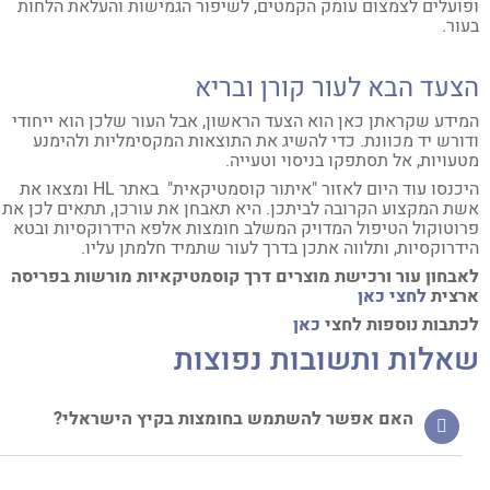
ועלים לצמצום עומק הקמטים, לשיפור הגמישות והעלאת הלחות
ור.
צעד הבא לעור קורן ובריא
ידע שקראתן כאן הוא הצעד הראשון, אבל העור שלכן הוא ייחודי
ורש יד מכוונת. כדי להשיג את התוצאות המקסימליות ולהימנע
עויות, אל תסתפקו בניסוי וטעייה.
היכנסו עוד היום לאזור "איתור קוסמטיקאית" באתר HL ומצאו את
ת המקצוע הקרובה לביתכן. היא תאבחן את עורכן, תתאים לכן את
וטוקול הטיפול המדויק המשלב חומצות אלפא הידרוקסיות ובטא
דרוקסיות, ותלווה אתכן בדרך לעור שתמיד חלמתן עליו.
בחון עור ורכישת מוצרים דרך קוסמטיקאיות מורשות בפריסה
צית
לחצי כאן
תבות נוספות לחצי
כאן
אלות ותשובות נפוצות
האם אפשר להשתמש בחומצות בקיץ הישראלי?