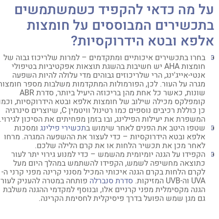
ל מה כדאי להקפיד כשמשתמשים
תכשירים המבוססים על חומצות
לפא ובטא הידרוקסיות?
בחרו בתכשירים איכותיים ומתקדמים – למרות שלריכוז גבוה של
חומצות AHA יש חשיבות בהשגת תוצאות אפקטיביות בטיפולי
אנטי-אייג'ינג, הרי שלריכוזים גבוהים מדי עלולה להיות השפעה
מגרה על העור. לכן, הפורמולות המתקדמות משלבות מספר חומצות
שונות, כאשר כל אחת מהן בריכוזה היעיל ביותר, סדרת ABR
קומפלקס מכילה שילוב של חומצות אלפא ובטא הידרוקסיות, וכמו
כן כוללת רכיבים נוספים כמו רטינול וויטמין C, שיוצרים סינרגיה
המשפרת את יעילות הפילינג, ובו בזמן מפחיתים את הסיכון לגירוי.
שטפו היטב את הפנים לאחר שימוש ב
תכשירי פילינג
ומסכות
אלפא ובטא הידרוקסיות – כדי לעצור את ההשפעה המגרה. מרחו
לאחר מכן את תכשיר הלחות או את קרם הלילה שלכם.
הקפידו על הגנה יומיומית מהשמש – כדי למנוע גירוי יתר לעור
כתוצאה מחשיפה לשמש, הקפידו להשתמש במהלך היום מעל
לקרם הלחות בקרם הגנה איכותי המכיל מסנני קרינה מפני קרני ה-
UVA וה-UVB המזיקות.
סדרת סנברלה
פותחה במטרה להעניק לעור
הגנה מקסימלית מפני קרניים אלו, ובנוסף למקדמי ההגנה משלבת
גם מגן שמש הפועל בדרך פיסיקלית לחסימת הקרינה.