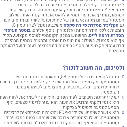
ד פפטידים, קומפלקס ממצק ייחודי וג'ינקו בילובה. סרום
טי-אייג'ינג אינטנסיבי זה מעניק אפקט מתיחה והידוק של קווי
תאר, ממריץ את העור ומסייע להאט את הזדקנות העור. שילוב
נטנול בסרום מקנה איכויות של לחות ופועל לשיקום מחסום העור.
ם
הקלינזר מסדרת סי דה סקסס
משלב פנטנול לצד ויטמין C,
מצות אלפא הידרוקסיות ואלנטואין. נוסף אליהם,
בוסטר העיסוי
דרת דרמה לייט
, המשמש במכון הקוסמטי לעיסוי מקצועי, מכיל
 הוא פנטנול, בשילוב עם חומצות אמינו ותמצית צמחים מבהירה.
ם עיסוי מקצועי זה מסייע בוויסות פיגמנטציה בעור ופועל להענקת
ון אחיד.
סיכום, מה חשוב לזכור?
פנטנול הוא נגזרת של ויטמין 5B, המשמשת במגוון תכשירי
קוסמטיקה מקצועיים, החל מתכשירי ניקוי לעור הפנים דרך תכשירי
לחות וסרומים, וכלה בתכשירים מקצועיים לשימוש במכון
הקוסמטי.
יש לו יתרונות חשובים לעור הפנים: הוא עוזר לשמר את לחות העור,
הוא אנטי דלקתי ומרגיע את העור, הוא עוזר לריפוי פצעים, ואף
מסייע למניעה ולטיפול בצלקות.
הוא אושר לשימוש על ידי ה-FDA והנציבות האירופאית לרכיבים
קוסמטיים, יש לו היסטוריה ארוכה של שימוש בטוח בתכשירים
קוסמטיים, והוא אף דורג בסקירה רחבה בארה"ב כבטוח לשימוש.