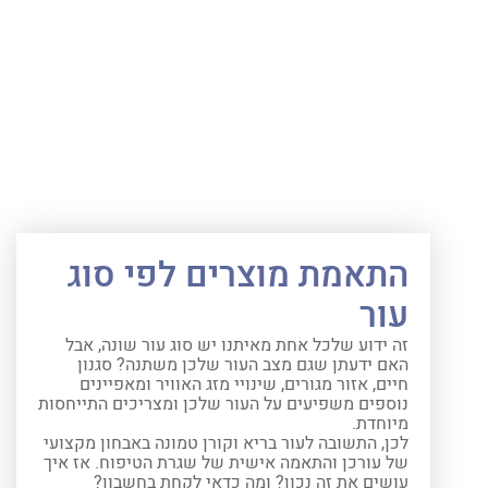
התאמת מוצרים לפי סוג
עור
זה ידוע שלכל אחת מאיתנו יש סוג עור שונה, אבל
האם ידעתן שגם מצב העור שלכן משתנה? סגנון
חיים, אזור מגורים, שינויי מזג האוויר ומאפיינים
נוספים משפיעים על העור שלכן ומצריכים התייחסות
מיוחדת.
לכן, התשובה לעור בריא וקורן טמונה באבחון מקצועי
של עורכן והתאמה אישית של שגרת הטיפוח. אז איך
עושים את זה נכון? ומה כדאי לקחת בחשבון?