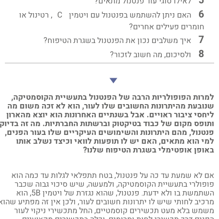
לאילו סוגי עור פנטנול מתאים?
האם ניתן להשתמש בפנטנול עם ויטמין
C
, רטינול או
חומרים פעילים אחרים?
איך משלבים נכון את הפנטנול בשגרת הטיפוח?
ולסיכום, מה חשוב לזכור?
רות הפופולריות הרבה של הפנטנול בתעשיית הקוסמטיקה,
ובעת מהיתרונות החשובים שלו לעור, הוא לא זכה משום מה
חסי ציבור ראויים. אבל בשנתיים האחרונות הוא יוצא מהארון
ופס מקום של כבוד בטיקטוק וברשתות החברתיות. מה זה בדיוק
טנול, מהם היתרונות והשימושים העיקריים שלו בעור הפנים,
י הוא מתאים, האם יש לו תופעות לוואי וכיצד נשלב אותו
ופן אופטימלי בשגרת הטיפוח שלנו?
 לא שמעת עד כה על פנטנול, בטח תתפלאי לגלות עד כמה הוא
פולרי בתעשיית הקוסמטיקה, ולמעשה, שיש סיכוי גבוה שכבר
השתמשת בו ולא ידעת. פנטנול, שהוא נגזרת של ויטמין 5B, הוא
כיב לחותי שיש לו יתרונות חשובים לעור, ולכן אין זה מפתיע שהוא
מש בלא מעט תכשירים קוסמטיים, החל מתכשירי ניקוי לעור