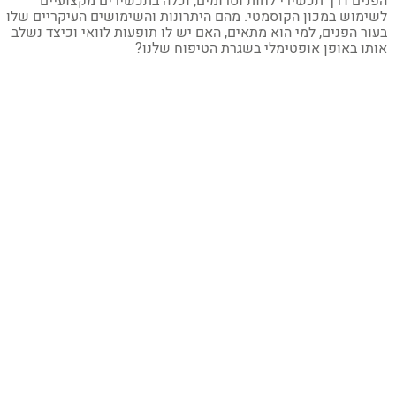
נים דרך תכשירי לחות וסרומים, וכלה בתכשירים מקצועיים
ימוש במכון הקוסמטי. מהם היתרונות והשימושים העיקריים שלו
ור הפנים, למי הוא מתאים, האם יש לו תופעות לוואי וכיצד נשלב
תו באופן אופטימלי בשגרת הטיפוח שלנו?