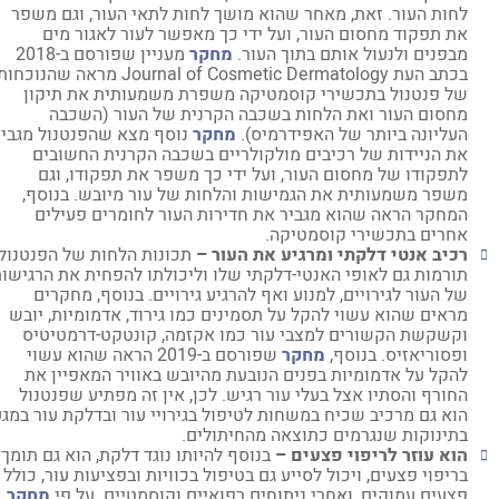
לחות העור. זאת, מאחר שהוא מושך לחות לתאי העור, וגם משפר
את תפקוד מחסום העור, ועל ידי כך מאפשר לעור לאגור מים
מבפנים ולנעול אותם בתוך העור.
מחקר
מעניין שפורסם ב-2018
בכתב העת Journal of Cosmetic Dermatology מראה שהנוכחות
של פנטנול בתכשירי קוסמטיקה משפרת משמעותית את תיקון
מחסום העור ואת הלחות בשכבה הקרנית של העור (השכבה
העליונה ביותר של האפידרמיס).
מחקר
נוסף מצא שהפנטנול מגביר
את הניידות של רכיבים מולקולריים בשכבה הקרנית החשובים
לתפקודו של מחסום העור, ועל ידי כך משפר את תפקודו, וגם
משפר משמעותית את הגמישות והלחות של עור מיובש. בנוסף,
המחקר הראה שהוא מגביר את חדירות העור לחומרים פעילים
אחרים בתכשירי קוסמטיקה.
רכיב אנטי דלקתי ומרגיע את העור –
תכונות הלחות של הפנטנול
תורמות גם לאופי האנטי-דלקתי שלו וליכולתו להפחית את הרגישות
של העור לגירויים, למנוע ואף להרגיע גירויים. בנוסף, מחקרים
מראים שהוא עשוי להקל על תסמינים כמו גירוד, אדמומיות, יובש
וקשקשת הקשורים למצבי עור כמו אקזמה, קונטקט-דרמטיטיס
ופסוריאזיס. בנוסף,
מחקר
שפורסם ב-2019 הראה שהוא עשוי
להקל על אדמומיות בפנים הנובעת מהיובש באוויר המאפיין את
החורף והסתיו אצל בעלי עור רגיש. לכן, אין זה מפתיע שפנטנול
הוא גם מרכיב שכיח במשחות לטיפול בגירויי עור ובדלקת עור במגע
בתינוקות שנגרמים כתוצאה מהחיתולים.
הוא עוזר לריפוי פצעים
–
בנוסף להיותו נוגד דלקת, הוא גם תומך
בריפוי פצעים, ויכול לסייע גם בטיפול בכוויות ובפציעות עור, כולל
פצעים עמוקים, ואחרי ניתוחים רפואיים וקוסמטיים. על פי
מחקר