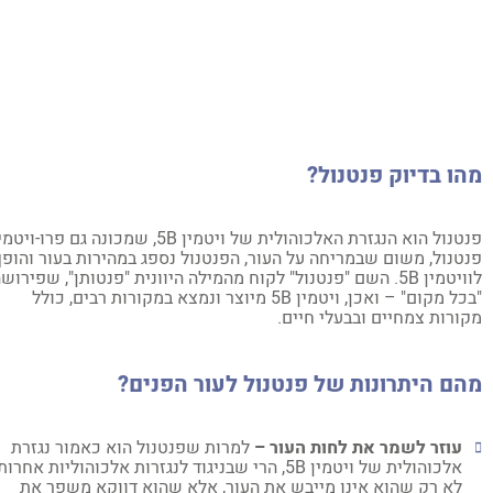
ו בדיוק פנטנול?
פנטנול הוא הנגזרת האלכוהולית של ויטמין 5B, שמכונה גם פרו-ויטמין
טנול, משום שבמריחה על העור, הפנטנול נספג במהירות בעור והופך
לוויטמין 5B. השם "פנטנול" לקוח מהמילה היוונית "פנטותן", שפירושה
"בכל מקום" – ואכן, ויטמין 5B מיוצר ונמצא במקורות רבים, כולל
ורות צמחיים ובבעלי חיים.
ם היתרונות של פנטנול לעור הפנים?
עוזר לשמר את לחות העור –
למרות שפנטנול הוא כאמור נגזרת
אלכוהולית של ויטמין 5B, הרי שבניגוד לנגזרות אלכוהוליות אחרות,
לא רק שהוא אינו מייבש את העור, אלא שהוא דווקא משפר את