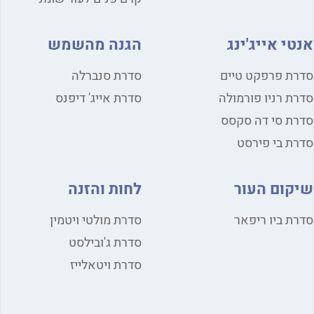
י אייג'ינג
הגנה מהשמש
ת פרפקט טיים
סדרת סנברלה
ת רניו פורמולה
סדרת אייג' דיפנס
ת סי דה סקסס
ת בי פירסט
קום העור
לחות והזנה
ת ביו ריפאר
סדרת מולטי ויטמין
סדרת ג'ובילסט
סדרת ויטאלייז