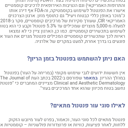
בטוח בתכשירים לטיפוח ולטיפול בעור. ה-FDA (מינהל המזון
תרופות האמריקאי) וגם הנציבות האירופאית לרכיבים קוסמטיים
אישרו את הפנטנול לשימוש בקוסמטיקה, וה-FDA אף דירג אותו
מוכר באופן כללי כבטוח ויעיל" גם כתוסף מזון. ארגון הצרכנים
האמריקאי CIR, שעורך סקירות של מרכיבים קוסמטיים, סקר ב-2018
למעלה מ-5,000 מוצרים שמכילים עד 5.3% פנטנול וקבע כי הוא בטוח
ימוש בתכשירים קוסמטיים. כמו כן, הארגון ציין כי לא נמצאו
יות לכך שתכשירים קוסמטיים המכילים פנטנול מגרים את העור או
געים בו בדרך אחרת, למעט במקרים של אלרגיה.
ם ניתן להשתמש בפנטנול בזמן הריון?
ן חששות ידועים לגבי שימוש מקומי (במריחה על העור) בפנטנול
הלך ההריון.
במאמר
שפורסם ב-2022 בכתב העת The Journal of
Clinical and Aesthetic Dermatology מציינים המחברים כי "פנטנול
שב בטוח מכיוון שהוא אחד המרכיבים בעור".
ילו סוגי עור פנטנול מתאים?
טנול מתאים לכל סוגי העור, וכאמור, בפרט לעור מיובש הזקוק
חות, לאחר פציעות, כוויות או פרוצדורות פולשניות – קוסמטיות או