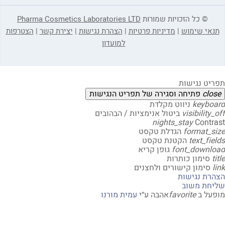
© כל הזכויות שמורות
Pharma Cosmetics Laboratories LTD
אי שימוש
|
מדיניות פרטיות
|
הצהרת נגישות
|
יצירת קשר
|
הצטרפות
למועדון
יט נגישות
clo
פתיחה וסגירה של תפריט הנגישות
keybo
ניווט מקלדת
visibility
ביטול אנימציות / הבהובים
nights_stay
Contr
format_s
הגדלת טקסט
text_fi
הקטנת טקסט
font_downl
גופן קריא
t
סימון כותרות
סימון קישורים ולחצנים
רת נגישות
חת משוב
על ב
favorite
אהבה
ע״י
עמית מורנו