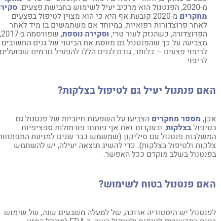
מ-2020, הפנטנול הוא מרכיב יעיל לשימוש בחבישת פצעים.
סקירת
מחקרים
מ-2020 קובעת אף היא כי הוא מצוין לטיפול בפצעים
לאחר פרוצדורות רפואיות, במיוחד אם משתמשים בו מיד לאחר
הפרוצדורה, כשהנזק לעור טרי,
וסקירה נוספת
, שפורסמה ב-2017,
מצביעה על כך שהפנטנול גם מווסת את הביטוי של גנים החשובים
לריפוי פצעים – כלומר, גורם לגנים הללו להפעיל גורמים שפועלים
לריפוי.
ם פנתנול יעיל גם לטיפול בצלקות?
ן,
מספר מחקרים
הצביעו על השפעות חיוביות של פנטנול גם
יפול
בצלקות
, ובעקבות זאת אף פותחו פורמולות ספציפיות
שלבות פנטנול עם סיליקון (שמשמש כבר שנים למניעת התפתחות
קות ולטיפול בצלקות). כדי להשיג תוצאה יעילה, יש להשתמש
נטנול בשלב מוקדם ככל האפשר.
אם פנטנול בטוח לשימוש?
נטנול יש היסטוריה ארוכה, של למעלה משבעים שנה, של שימוש