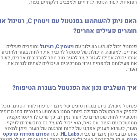
ואיות, לעור הנוטה לגירויים ולמצבים דלקתיים בעור.
אם ניתן להשתמש בפנטנול עם ויטמין
C
, רטינול או
ומרים פעילים אחרים?
טנול יכול לשמש בשילוב עם
ויטמין C
,
רטינול
וחומרים פעילים
רים. למעשה, היכולת של פנטנול להגביר את הלחות בעור ולהרגיע
תו יכולה אפילו לעזור לעור להגיב טוב יותר למרכיבים אחרים, לשפר
 פעילותם ולהפחית גירוי ממרכיבים שיכולים לעתים לגרות את
ור.
ך משלבים נכון את הפנטנול בשגרת הטיפוח?
תנול משולב כיום במגוון סוגים של מוצרי טיפוח לעור הפנים. נוכל
פיק את התועלת הגדולה ביותר ממנו בשימוש במוצרים כמו סרומים
כשירי לחות שנותרים על העור זמן רב, כך שיש לו אינטראקציה
ושכת עם העור. עם זאת, הוא יכול להועיל גם בתכשירים לניקוי
ור, כשהוא מעניק אפקט של לחות והרגעה של העור. ניתן למצוא
תו גם במגוון מוצרים מבית
HL Labs
, כמו
הסרום מסדרת פרפקט
ים
, שפועל למיצוק העור ולצמצום קמטים וקמטוטים, משלב פנטנול