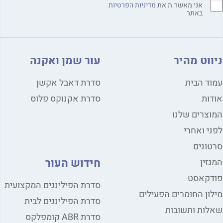
אני מאשר.ת את
מדיניות הפרטיות
באתר
ווט מהיר
עור שמן ואקנה
ד הבית
סדרת דאבל אקשן
ות
סדרת אקנוקס פלוס
צרים שלנו
י ואחרי
ונים
חידוש העור
זין
דקאסט
סדרת הפילינגים המקצועית
ון החומרים הפעילים
סדרת הפילינגים לבית
ות ותשובות
סדרת ABR קומפלקס