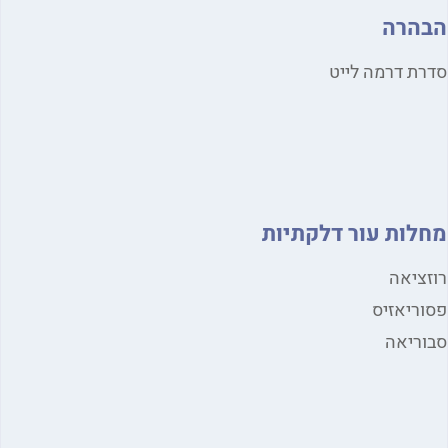
הרה
ת דרמה לייט
לות עור דלקתיות
ציאה
ריאזיס
ריאה