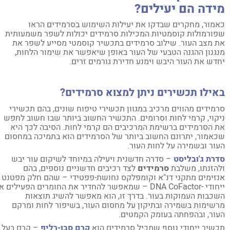
ידה הם יעילים?
מור, מחקרים שבדקו את יעילות השימוש בסרמידים הראו
ורמולות קוסמטיות המכילות סרמידים יכולות לשפר משמעותית
 מצב העור. שילוב סרמידים בתכשיר קוסמטי מסייע לשפר את
גנון ההגנה הטבעי של העור באופן שיאפשר את שימור הלחות,
דש את העור היבש וימנע חדירת גורמים זרים.
ילו תכשירים ניתן למצוא סרמידים?
מידים מהווים מרכיב במגוון תכשירי טיפוח שונים, בהם תכשירי
קוי, קרמי לחות וסרומים. התכשיר החשוב ביותר שבו חשוב לחפש
 הסרמידים ברשימת המרכיבים הם קרמי לחות. הסיבה לכך היא
אמור, יתרונם החשוב ביותר של הסרמידים הוא בתמיכה במחסום
ור ובשמירה על לחות העור.
רת ג'ובליסט
– סדרה חדשנית ויעילה במיוחד לשיקום עור יבש
הזנתו, משלבת
סרמידים
לצד רכיבים חדשניים נוספים, בהם
זימים מתקני דנ"א וקומפלקס נחושת-פפטידי – שהם חלק מפטנט
ייחודי -DNA CoFactor – שמאפשר להחדיר את החומרים הפעילים אל
כבות העמוקות בעור. בדרך זו, הוא מאפשר להשיג תוצאות
שימות בשמירה ובתיקון על מחסום העור, בשיפור לחות ומרקם
ור, ובהפחתה בעומק הקמטים.
שיר ייחודי נוסף שמכיל סרמידים הוא
קרם סבו-רליף
– קרם בעל