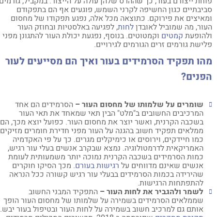
חת ייצורם בעור, כך שההרס שלהן עולה על הייצור. במקביל, גורמים
יבתיים כגון החשיפה לקרני השמש, פוגעים אף הם בתפקודם
איצים את פירוקם. כתוצאה מכל אלה, נפגע תפקודו של מחסום
ור, מה שמוביל לאובדן
לחות
, לפגיעה באלסטיות ובחוזק העור
הופעת
קמטים
וקמטוטים. בנוסף, נפגעת יכולת העור להתגונן מפני
ישת גורמים זרים הגורמים לגירויים.
ו תפקיד הסרמידים בעור ואיך הם מסייעים לעור
פנים?
שומרים על שלמותו של מחסום העור –
הסרמידים הם אחד
המרכיבים החשובים ב"מלט" הבין תאי שמאחד את תאי העור
בשכבה הקרנית, ואשר יוצר את מחסום העור. כפועל יוצא מכך, הם
ממלאים תפקיד חשוב בהגנה על העור מפני חדירת חומרים מזיקים,
כמו חיידקים, וירוסים או כימיקלים מגרים. כך על פי האקדמיה
האמריקאית לדרמטולוגיה. נמצא שבקרב אנשים בעלי עור רגיש,
כמות הסרמידים בשכבה הקרנית נמוכה יותר משמעותית לעומת
אנשים שאינם מדווחים על
רגישות בעורם
. מכך הסיקו חוקרים
שהירידה בכמות הסרמידים בבעלי עור רגיש קשורה ככל הנראה
להתפתחות הרגישות.
לשמר ולהגביר את לחות העור –
התפקיד המבני החשוב
שממלאים הסרמידים בשמירה על שלמותו של מחסום העור הופך
אותם גם למרכיב חשוב בשמירה על לחות העור ובטיפול בעור יבש.