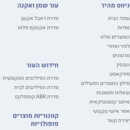
ווט מהיר
עור שמן ואקנה
ד הבית
סדרת דאבל אקשן
ות
סדרת אקנוקס פלוס
צרים שלנו
י ואחרי
ונים
חידוש העור
זין
דקאסט
סדרת הפילינגים המקצועית
ון החומרים הפעילים
סדרת הפילינגים לבית
ות ותשובות
סדרת ABR קומפלקס
ור קוסמטיקאית
ר אישי מקצועי
קטגוריות מוצרים
רת קשר
פופולריות