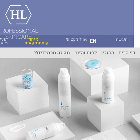
הנגשה
אזור מקצועי
איתור
פניית
EN
קוסמטיקאית
וואטסאפ
ף הבית
המגזין
לחות והזנה
מה זה סרמידים?