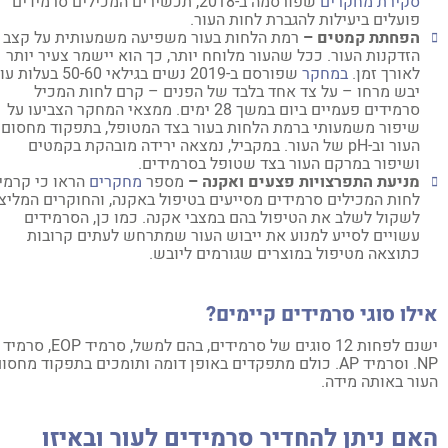
סקירת מחקרים
שפורסמה ב-2018, תכשירים המכילים סרמידים
פועלים ביעילות להגברת לחות העור.
הפחתת קמטים –
רמת הלחות בעור משפיעה משמעותית על קצב
הזדקנות העור. ככל שהעור מלוחח יותר, כך הוא יישמר צעיר יותר
לאורך זמן.
במחקר
שפורסם ב-2019 נשים בגילאי 50-60 בעלות עור
יבש מרחו – על צד אחד בלבד של הפנים – קרם לחות המכיל
סרמידים פעמיים ביום במשך 28 ימים. ממצאי המחקר הצביעו על
שיפור משמעותי ברמת הלחות בעור בצד המטופל, בתפקוד מחסום
העור וב-pH של העור. במקביל, נמצאה ירידה מובהקת בקמטים
ושיפור במרקם העור בצד שטופל בסרמידים.
מניעת התפרצויות פצעים ואקנה –
מספר
מחקרים
הראו כי קרמי
לחות המכילים סרמידים מסייעים בטיפול באקנה, והחוקרים המליצו
לשקול לשלב את הטיפול בהם במצבי אקנה. כמו כן, הסרמידים
עשויים לסייע למנוע את ייבוש העור שמתרחש לעתים קרובות
כתוצאה מטיפול במוצרים שגורמים ליובש.
לו סוגי סרמידים קיימים?
ישנם לפחות 12 סוגים של סרמידים, בהם למשל, סרמיד EOP, סרמיד
NP. וסרמיד AP. כולם מתפקדים באופן דומה ותומכים בתפקוד מחסום
ור באותה מידה.
אם ניתן להחדיר סרמידים לעור ובאיזו