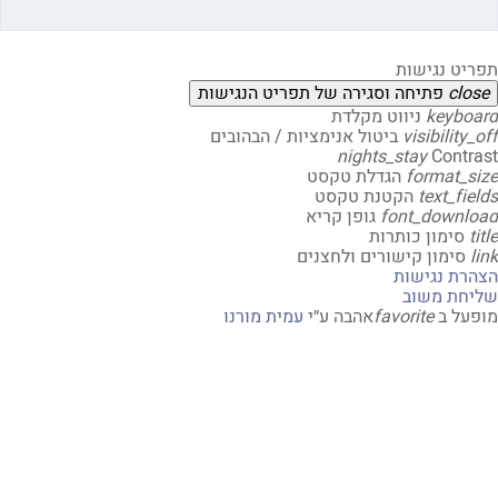
יט נגישות
clo
פתיחה וסגירה של תפריט הנגישות
keybo
ניווט מקלדת
visibility
ביטול אנימציות / הבהובים
nights_stay
Contr
format_s
הגדלת טקסט
text_fi
הקטנת טקסט
font_downl
גופן קריא
t
סימון כותרות
סימון קישורים ולחצנים
רת נגישות
חת משוב
על ב
favorite
אהבה
ע״י
עמית מורנו