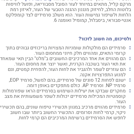
קם קליל, מתאים במיוחד לעור הסובל מסבוריאה, ופועל לוויסות
וטות החלב, לחיזוק מנגנון ההגנה הטבעי של העור, לאיזון רמת
חות ולשיפור גמישות העור. הוא משלב סרמידים לצד קומפלקס
טי-סבוראי, ביסבלול, קמומיל ואומגה 6.
סיכום, מה חשוב לזכור?
סרמידים הם מולקולות שומניות המצויות בריכוזים גבוהים בתוך
קרומי התאים, ומהווים חלק חיוני ממחסום העור.
הם מהווים את אחד המרכיבים החשובים ב"מלט" הבין תאי שמאחד
את תאי העור בשכבה הקרנית, ואשר יוצר את מחסום העור.
הם עוזרים לשמר ולהגביר את לחות העור, להפחית קמטים, וגם
למנוע התפרצויות אקנה.
ישנם לפחות 12 סוגים של סרמידים, בהם למשל, סרמיד EOP,
סרמיד NP. וסרמיד AP. כולם מתפקדים באופן דומה.
מחקרים שבדקו את יעילות השימוש בסרמידים הראו שפורמולות
קוסמטיות המכילות סרמידים יכולות לשפר משמעותית את מצב
העור.
סרמידים מהווים מרכיב במגוון תכשירי טיפוח שונים, בהם תכשירי
ניקוי, קרמי לחות וסרומים. התכשיר החשוב ביותר שבו חשוב
לחפש את הסרמידים ברשימת המרכיבים הם קרמי לחות.