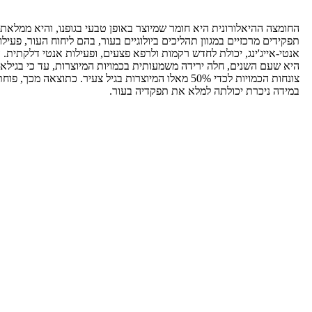
 ההיאלורונית היא חומר שמיוצר באופן טבעי בגופנו, והיא ממלאת
ם מרכזיים במגוון תהליכים ביולוגיים בעור, בהם ליחוח העור, פעילות
ייג'ינג, יכולת לחדש רקמות ולרפא פצעים, ופעילות אנטי דלקתית. הבעיה
היא שעם השנים, חלה ירידה משמעותית בכמויות המיוצרות, עד כי בגילאי 60-70
צונחות הכמויות לכדי 50% מאלו המיוצרות בגיל צעיר. כתוצאה מכך, פוחתת
ניכרת יכולתה למלא את תפקדיה בעור.