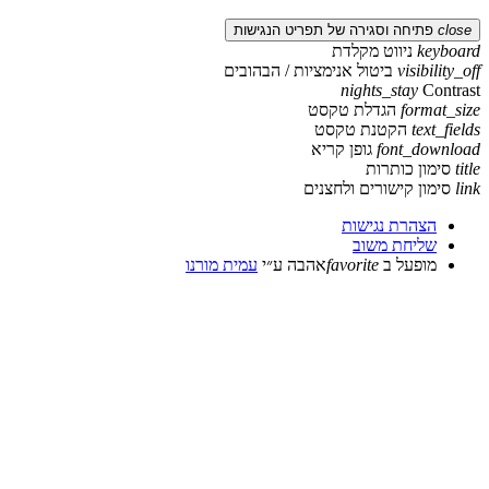
תיחה וסגירה של תפריט הנגישות
k
ניווט מקלדת
visib
ביטול אנימציות / הבהובים
nights_stay
for
הגדלת טקסט
te
הקטנת טקסט
font_d
גופן קריא
ן כותרות
ן קישורים ולחצנים
צהרת נגישות
ליחת משוב
ופעל ב
favorite
אהבה
ע״י
עמית מורנו