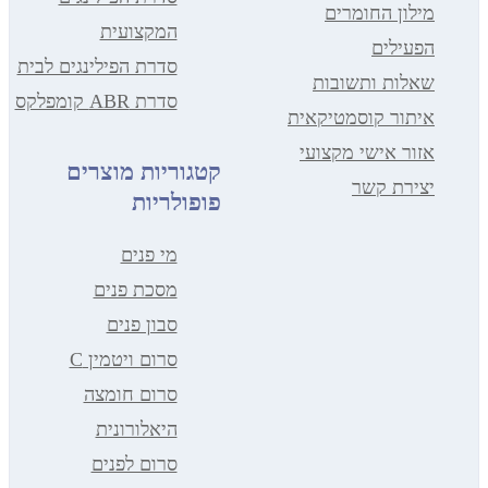
ילון החומרים
המקצועית
פעילים
סדרת הפילינגים לבית
אלות ותשובות
סדרת ABR קומפלקס
יתור קוסמטיקאית
זור אישי מקצועי
קטגוריות מוצרים
צירת קשר
פופולריות
מי פנים
מסכת פנים
סבון פנים
סרום ויטמין C
סרום חומצה
היאלורונית
סרום לפנים