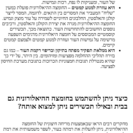
של העור, ומעניקות לו נפח, רכות וגמישות.
היא עוזרת למנוע קמטים –
החומצה ההיאלורונית פועלת כמעין
"שליח" המעביר את המסרים בין התאים. לדוגמה, המסר לייצר
קולגן והאלסטין, החלבונים החיוניים לשמירה על עור מוצק וגמיש.
החומצה ההיאלורונית מגרה את יצירת הקולגן והאלסטין, ורכיבים
נוספים החשובים להתחדשות העור. כתוצאה מכך, תכשירים
קוסמטיים המבוססים על חומצה היאלורונית מדגימים השפעה
מרשימה על גמישות העור ועוזרת למנוע קמטים ולצמצם קמטים
קיימים.
היא ממלאת תפקיד מפתח בתיקון ובריפוי רקמת העור
– כמו גם
בזירוז תהליכי ההחלמה מפציעות ומזיהומים. בין היתר, על ידי כך
שהיא מנטרלת תגובות חמצוניות הכרוכות בתגובת מערכת החיסון
לפציעה.
 ניתן להשתמש בחומצה ההיאלורונית גם
 ובאילו תכשירים ניתן למצוא אותה?
 רבים הראו שבאמצעות מריחה חיצונית של החומצה
רונית, ניתן להעלות את רמתה בעור, לשפר משמעותית את רמת