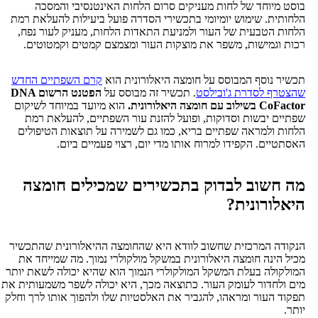
יוחד של לחות מעניקים סרום הלחות האינטנסיבי והמסכה
ת. שימוש יומיומי בתכשירי הסדרה פועל ביעילות להעלאת רמת
הטבעית של העור ולמניעת התאדות הלחות, מעניק לעור נפח,
גמישות, משפר את מוצקות העור ומצמצם קמטים וקמטוטים.
נוסף המבוסס על חומצה היאלורונית הוא
קרם השפתיים החדש
 לסדרת ג'ובילסט
. תכשיר זה מבוסס על
הפטנט הרשום
DNA
CoF
בשילוב עם חומצה היאלורונית.
הוא מיועד במיוחד לשיקום
 יבשות וסדוקות, ופועל להזנת עור השפתיים, להעלאת רמת
ולמראה שפתיים בריא, כמו גם לשמירה על תוצאות הטיפולים
ים. הקפידו למרוח אותו מדי יום, רצוי פעמיים ביום.
שוב לבדוק בתכשירים שמכילים חומצה
ורונית?
 המרכזית שחשוב לוודא היא שהחומצה ההיאלורונית שהתכשיר
ינה חומצה היאלורונית במשקל מולקולרי נמוך. מה שמייחד את
לה בעלת המשקל המולקולרי הנמוך הוא שהיא יכולה לשאת יותר
חדור לעומק העור. כתוצאה מכך, היא יכולה לשפר משמעותית את
העור ומראהו, להגביר את האלסטיות שלו ולהפוך אותו לרך וחלק