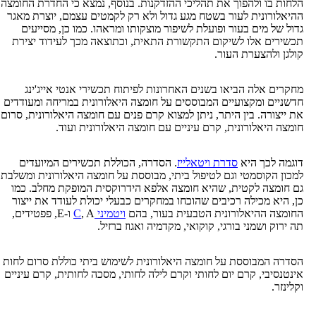
בו ולהפוך את תהליכי ההזדקנות. בנוסף, נמצא כי החדרת החומצה
רונית לעור בשטח מגע גדול ולא רק לקמטים עצמם, יוצרת מאגר
ל מים בעור ופועלת לשיפור מוצקותו ומראהו. כמו כן, מסייעים
ם אלו לשיקום התקשורת התאית, וכתוצאה מכך לעידוד יצירת
ולהצערת העור.
 אלה הביאו בשנים האחרונות לפיתוח תכשירי אנטי אייג'ינג
ם ומקצועיים המבוססים על חומצה היאלורונית במריחה ומעודדים
ורה. בין היתר, ניתן למצוא קרם פנים עם חומצה היאלורונית, סרום
היאלורונית, קרם עיניים עם חומצה היאלורונית ועוד.
לכך היא
סדרת ויטאלייז
. הסדרה, הכוללת תכשירים המיועדים
הקוסמטי וגם לטיפול ביתי, מבוססת על חומצה היאלורונית ומשלבת
צה לקטית, שהיא חומצה אלפא הידרוקסית המופקת מחלב. כמו
א מכילה רכיבים שהוכחו במחקרים כבעלי יכולת לעודד את ייצור
 ההיאלורונית הטבעית בעור, בהם
ויטמיני C
, A ו-E, פפטידים,
ק ושמני בורגי, קוקואי, מקדמיה ואגוז ברזיל.
המבוססת על חומצה היאלורונית לשימוש ביתי כוללת סרום לחות
יבי, קרם יום לחותי וקרם לילה לחותי, מסכה לחותית, קרם עיניים
.