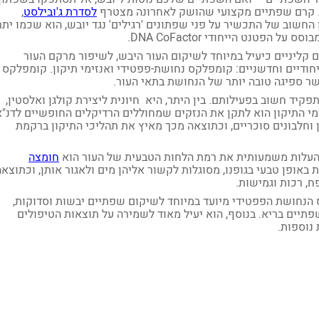
ם. קרם שפתיים מקצועי שהושק לאחרונה מצטרף
לסדרת ג'ובילסט
,
 החשוב של התכשיר על פני שפתונים 'רגילים' נגד יובש, הוא שכמו יתר
פטנט הייחודי DNA CoFactor.
במחקרים קליניים כיעיל במיוחד לשיקום העור היבש, לשיפור מרקם העור
ודיים וחדשניים: קומפלקס נחושת-פפטידי ואנזימי תיקון. קומפלקס
 ספיגה טובה יותר של הנחושת בתאי העור.
תפקיד חשוב בפעילותם. בין היתר, היא חיונית ליצירת קולגן ואלסטין,
מי התיקון הוא לתקן את הנזקים שמחוללים הרדיקלים החופשיים לדנ"א
 וחלבונים סוכריים, וכתוצאה מכך מאיץ את תהליכי התיקון ברקמת
 להעלות משמעותית את רמת הלחות הטבעית של העור הוא
חומצה
 באופן טבעי בגופנו, מסוגלות לקשור אליהן מים ולאגור אותן, וכתוצאה
ח, רכות וגמישות.
נחושת הפפטידי מיועד במיוחד לשיקום שפתיים יבשות וסדוקות,
תיים בריא. בנוסף, הוא יעיל מאוד לשמירה על תוצאות הטיפולים
נוספות.