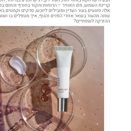
הבעיה שדווקא באזור הזה, העור דק, רגיש ופגיע במיוחד, וז
קרינת השמש, מזג האוויר – הרוחות והקור בחורף והחום בקי
אלה פוגעים בעור העדין ומובילים ליובש, סדקים וקמטים בא
שונה מהעור בשאר אזורי הפנים והגוף, איך מטפלים בו ושו
ההזרקה לשפתיים?