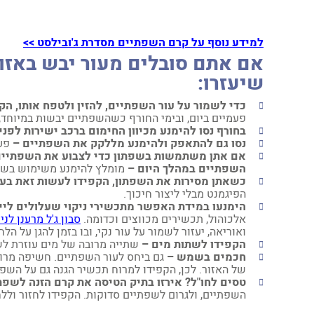
למידע נוסף על קרם השפתיים מסדרת ג'ובילסט >>
אם אתם סובלים מעור יבש באזו
שיעזרו:
כדי לשמור על עור השפתיים, להזין ולטפח אותו, הק
פעמיים ביום, ובימי החורף כשהשפתיים יבשות במיוחד, 
בחורף נסו להימנע מכיוון החימום ברכב ישירות לפני
נסו גם להתאפק ולהימנע מללקק את השפתיים –
פעו
אם אתן משתמשות בשפתון כדי לצבוע את השפתיים,
השפתיים במהלך היום –
מומלץ להימנע משימוש בשפ
כשאתן מסירות את השפתון, הקפידו לעשות זאת בעד
הפיגמנט מבלי ליצור חיכוך.
הימנעו במידת האפשר מתכשירי ניקוי שעלולים ליי
אלכוהול, תכשירים מכווצים וכדומה.
סבון ג'ל מרענן לני
ואוריאה, יעזור לשמור על עור נקי, ובו בזמן להגן על ה
הקפידו לשתות מים –
שתייה מרובה של מים עוזרת לשמ
חכמים בשמש –
גם ביחס לעור השפתיים. חשיפה מרוב
של האזור. לכן, הקפידו למרוח תכשיר הגנה גם על השפ
טסים לחו"ל? אירזו בתיק הטיסה את קרם הזנה לשפת
השפתיים, ולגרום לשפתיים סדוקות. הקפידו לחזור ול