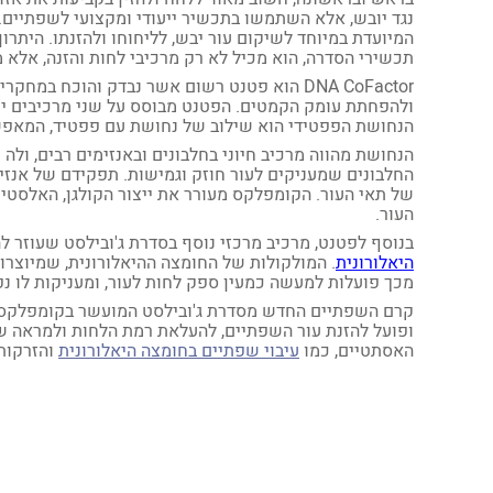
נגד יובש, אלא השתמשו בתכשיר ייעודי ומקצועי לשפתיי
המיועדת במיוחד לשיקום עור יבש, לליחוחו ולהזנתו. היתרון
תכשירי הסדרה, הוא מכיל לא רק מרכיבי לחות והזנה, אלא מבוסס על ה
DNA CoFactor הוא פטנט רשום אשר נבדק והוכח 
ולהפחתת עומק הקמטים. הפטנט מבוסס על שני מרכיבים ייח
הנחושת הפפטידי הוא שילוב של נחושת עם פפטיד, המאפשר
הנחושת מהווה מרכיב חיוני בחלבונים ובאנזימים רבים, ולה 
החלבונים שמעניקים לעור חוזק וגמישות. תפקידם של אנזי
של תאי העור. הקומפלקס מעורר את ייצור הקולגן, האלסטין
העור.
בנוסף לפטנט, מרכיב מרכזי נוסף בסדרת ג'ובילסט שעוזר
היאלורונית
. המולקולות של החומצה ההיאלורונית, שמיוצרות
מכך פועלות למעשה כמעין ספק לחות לעור, ומעניקות לו נפ
קרם השפתיים החדש מסדרת ג'ובילסט המועשר בקומפלקס ה
ופועל להזנת עור השפתיים, להעלאת רמת הלחות ולמראה שפ
האסתטיים, כמו
עיבוי שפתיים בחומצה היאלורונית
והזרקות 