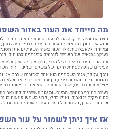
מה מייחד את העור באזור השפתי
קצת אנטומיה על קצה המזלג. עור השפתיים איננו מכיל בלוט
והוא אינו מוגן כמו אזורים אחרים בפנים ובגוף. יתירה מכ
ומלוחח. ללא בלוטות אלו, העור באזור השפתיים אינו מסוגל
בעיקר בתנאים של חשיפה לגורמים סביבתיים כמו חום, קור 
עור השפתיים גם אינו מכיל מלנין, ולכן אין מה שיגן עלי
העיניים שזוכה לפחות להגנה של משקפי שמש – הוא חשוף
נוסף על כך, אזור השפתיים הוא אחד האזורים שבהם אנו נו
במנוחה. דיבור והבעות פנים, בין אם במודע ובין אם שלא במוד
אצל מעשנים רבים, אזור השפתיים הוא אחד הראשונים בפנ
בעונת החורף במיוחד, התייבשות עור השפתיים כתוצאה מהק
הם מציקים וכואבים. ואילו בקיץ, קרני השמש פוגעות בו ומ
שבטווח הארוך, הזנחה של העור באזור השפתיים גורמת להז
אז איך ניתן לשמור על עור השפ
בראש ובראשונה, חשוב מאוד ללחח ולהזין בקביעות את אז