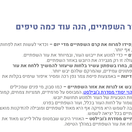
ר השפתיים, הנה עוד כמה טיפים
פידו למרוח את קרם השפתיים מדי יום –
וכדאי לעשות זאת לפחות
אף יותר.
ם –
כדי למנוע את ייבוש העור, ובמיוחד את עור השפתיים.
לה זו רק מגבירה את היובש באזור השפתיים.
 בחרו בשפתון עשיר בלחות שיעזור להמשיך ללחח את עור
תונים עמידים, שהמרקם שלהם יבש יותר.
ינות –
באמצעות פיסת צמר גפן רכה ומסיר איפור שימיס בקלות את
בש או לגרות את אזור השפתיים –
כמו סבון, מי פנים שמכילים
קוי יסודי מסדרת ג'ובילסט
, המבוסס על סרמידים, תמציות צמחים, קמומ
לחות הטבעית של העור ולמנוע תחושת יובש.
ור על לחות העור בכלל, ועור השפתיים בפרט.
ה לשמש היא מזיקה אף היא מאוד לשפתיים ומובילה להזדקנות מואצ
תיים בכל יציאה לשמש.
יים מסדרת ג'ובילסט –
האוויר היבש שבמטוס עלול לייבש מאוד את
לחח את עור השפתיים במהלך הטיסה.