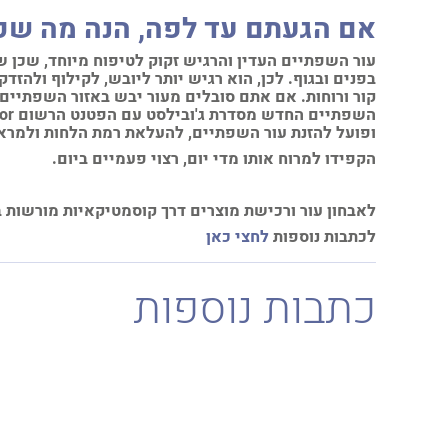
אם הגעתם עד לפה, הנה מה שכד
עור השפתיים העדין והרגיש זקוק לטיפוח מיוחד, שכן שכ
בפנים ובגוף. לכן, הוא רגיש יותר ליובש, לקילוף ולהז
קור ורוחות. אם אתם סובלים מעור יבש באזור השפתיי
השפתיים החדש מסדרת ג'ובילסט עם הפטנט הרשום
or
ופועל להזנת עור השפתיים, להעלאת רמת הלחות ולמרא
הקפידו למרוח אותו מדי יום, רצוי פעמיים ביום.
לאבחון עור ורכישת מוצרים דרך קוסמטיקאיות מורשות
לכתבות נוספות
לחצי כאן
כתבות נוספות