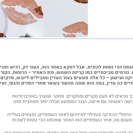
ו הכי נוטות להזניח. אבל דווקא באזור הזה, העור דק, רגיש ופגי
. גורמים סביבתיים כמו קרינת השמש, מזג האוויר – הרוחות, הקור
קה ועישון – כל אלה פוגעים בעור העדין ומובילים ליובש, סדקים
ם כה עדין, במה הוא שונה מהעור בשאר אזורי הפנים והגוף, ואי
כך מראים לא מעט סקרים ומחקרים. מחקר שנערך באוניברסיטת
שה ראשונה עם אישה, הגבר הממוצע מבלה יותר ממחצית זמנו
יפולי ההזרקה והמילוי למיניהם לאזור השפתיים, נמצאים בעלייה
, משום מה, אזור השפתיים הוא האזור שאנחנו הכי נוטות לשכוח