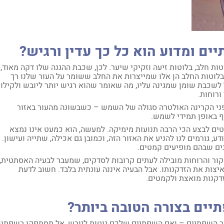
ים ומדוע הוא כל כך עדין ורגיש?
ות חלב, בלוטות זיעה וזקיקי שיער. לכן, שכבת ההגנה שלו דקה מאוד,
ך, בלוטות החלב הן אלו שמייצרות את החלב ששומר על העור שלנו רך
 לשכבת שומן שמגינה עליו, מה שאומר שהוא רגיש יותר ליובש ולקילוף
ורוחות.
ו מפני הקרינה האולטרה סגולה של השמש – כשבשונה מהעור באזור
 באופן תמידי לשמש.
טים לבצע הכי הרבה תנועות מימיקה. למעשה, הוא כמעט אינו נמצא
ע, גורמים לנו להניע את האזור הזה, וכמובן גם אכילה, שתייה ועישון.
ים שבהם מופיעים קמטים.
ור והרוחות מובילה לעתים קרובות לסדקים, שמעבר לבעיה האסתטית,
איצות את הזדקנותו. אבל הבעיה איננה עונתית בלבד. חשוב לדעת
דקנות מואצת ולקמטים.
תיים בצורה הטובה ביותר?
ור השפתיים – ואם השפתיים שלכם נוטות ליובש, אל תסתפקו בשפתון