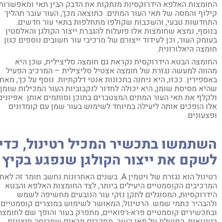
ומצות האלפא הידרוקסיות מנתקות את הדבק הבין תאי ומאפשרות
לוף והמסה של תאי העור המתים. כתוצאה מכך, העור עובר תהליך
חדשות טבעי, והשכבות שקולפו מתחלפות בתאי עור חדשים.
וסף, נמצא שחומצות אלו פועלות להגברת ייצור הקולגן והאלסטין
ומק העור, וכן לעידוד ייצורם של מרכיבי עור חשובים נוספים כגון
מצה היאלורונית.
ומצה הבטא הידרוקסית נקראת גם חומצה סליצילית, שכן היא
ווה למעשה נגזרת של חומצה אצטיל סליצילית – המרכיב הפעיל
ספירין. ככזו, היא ניחנה בתכונות אנטי דלקתיות. נוסף על כך, מאחר
יא מסיסת שומן, היא יכולה לחדור לנקבוביות העור המכילות שומן
קלף את תאי העור המתים המצטברים בתוכן וסותמים אותן. אפיונים
ו הופכים אותה ליעילה במיוחד לשימוש בעור שמן עם קומדונים
צעונים.
שתמשו בתכשיר המכיל רטינול, כדי
שקם את ייצור הקולגן שנפגע בקיץ
רטינול הוא נגזרת של ויטמין A. בשנים האחרונות נחשב חומר זה לאחד
רכיבים הקוסמטיים היעילים ביותר, לצד החומצות האלפא והבטא
דרוקסיות, המסוגלים לתקן נזקי עור הנובעים מחשיפה לשמש
הבהיר כתמי שמש. הרטינול, המאושר לשימוש במוצרים קוסמטיים
תכשירים קוסמטיים פרא-רפואיים, מתפרק בעור והופך שם לחומצה
ינואית, הפועלת על תאי העור. מחקרים מראים שמריחה חיצונית