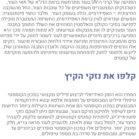
הפגיעה של קרני ה-UV בעור מתרחשת ברמת הדנ"א של תאי העור,
הנזקים המצטברים משפיעים על כל שכבות העור, החל מהשכבה
יצונית – האפידרמיס, וכלה בעומק העור. מלבד כתמי פיגמנטציה
משים שנראים לעין ברמת האפידרמיס, החשיפה המצטברת מובילה
גיעה בסיבי הקולגן והאלסטין המהווים את השלד התומך במבנה
ור ומעניקים לו את מוצקותו וגמישותו. לא פחות חמורה מכך היא
גיעה ברכיבים חיוניים המאפשרים לעור לשמר לחות, על ידי ספיחת
ם מהסביבה החיצונית ומניעת אידוי הלחות הטבעית מהעור. נזקים
ו גורמים להתרופפות במבנה הרקמה ולאבדן המבנה המאורגן שלו,
ובש ולחוסר לחות, להפחתת גמישותו וחיוניותו ולהופעה מוקדמת
 קמטים.
לפו את נזקי הקיץ
תיו הוא הזמן האידיאלי לביצוע פילינג מקצועי במכון הקוסמטי.
פולי פילינג המבוססים על חומצות אלפא ובטא הידרוקסיות
בוצעים במכון הקוסמטי הם אחת השיטות היעילות ביותר הידועות
ום לשיפור ולתיקון מרקם העור, שבעזרתם ניתן לשקם נזקי
טו-אייג'ינג, להפחית קמטים וקמטוטים, לטשטש צלקות, להבהיר
מי עור, לטפל בעור שמן ולאזנו, ולהעניק לעור מראה בריא, חלק
וצק יותר. טיפולים אלו במכון הקוסמטי מוגדרים כבינוניים עד
חיים, ומבוססים על סדרה בת מספר טיפולים.