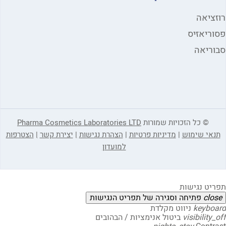
ציאה
ריאזיס
ריאה
© כל הזכויות שמורות
Pharma Cosmetics Laboratories LTD
אי שימוש
|
מדיניות פרטיות
|
הצהרת נגישות
|
יצירת קשר
|
הצטרפות
למועדון
יט נגישות
clo
פתיחה וסגירה של תפריט הנגישות
keybo
ניווט מקלדת
visibility
ביטול אנימציות / הבהובים