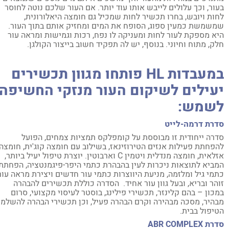
ור, וכך עלולים לייבש אותו עוד יותר. אם העור שלכם נוטה לחוסר
ות ויובש, בחרו תכשיר לחות שמכיל גם חומצה היאלורונית,
שמשת כמעין ספוג, הסופח את המים ומחזיק אותם בתוך העור.
א מספקת לעור לחות ומעניקה לו נפח, רכות וגמישות ומראה עור
ק, מתוח וחיוני. בנוסף, יש לה תפקיד חשוב בייצור הקולגן.
מעבדות
HL
פותחו מגוון תכשירים
עילים לשיקום העור מנזקי החשיפה
שמש:
רת דרמה-לייט
רה ייחודית זו מבוססת על קומפלקס תמציות צמחים, הפועל
פחתת פעילות אנזים הטירוזינאז, בשילוב עם חומצה קוג'ית, חומצה
אזלאית, חומצה מנדלית ויטמין C וארבוטין. יוצרת טיפול יעיל ביותר,
ביא לתוצאות ניכרות לעין בהבהרת כתמי היפר-פיגמנטציה, הפחתת
מי גיל ומלזמה, מניעת היווצרות כתמי עור חדשים ויצירת מראה עור
הר ובריא, ובעל גוון עור אחיד. הסדרה כוללת תכשירים להבהרה
כון – בהם קלינזר, תכשירי פילינג, בוסטר לעיסוי מקצועי, סרום
היר, מסכה מבהירה וקרם הבהרה פעיל, וכן תכשירי הבהרה להשלמת
יפול בבית.
דרת
ABR COMPLEX