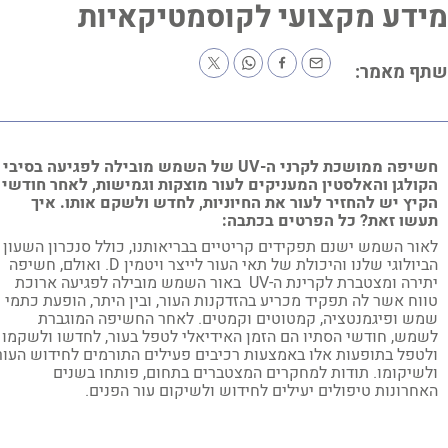
דע מקצועי לקוסמטיקאיות
ף מאמר:
חשיפה ממושכת לקרני ה-UV של השמש מובילה לפגיעה בסיבי
ולגן והאלסטין המעניקים לעור מוצקות וגמישות, לאחר חודשי
יץ יש להחזיר לעור את החיוניות, לחדש ולשקם אותו. איך
שו זאת? כל הפרטים בכתבה:
ור השמש ישנם תפקידים קריטיים בבריאותנו, כולל סנכרון השעון
הביולוגי שלנו והיכולת של תאי העור לייצר ויטמין D. ואולם, חשיפה
יתירה ומצטברת לקרינת ה-UV באור השמש מובילה לפגיעה ארוכת
וח אשר לה תפקיד מכריע בהזדקנות העור, ובין היתר, הופעת כתמי
ש ופיגמנטציה, קמטוטים וקמטים. לאחר החשיפה המוגברת
מש, חודשי הסתיו הם הזמן האידיאלי לטפל בעור, לחדשו ולשקמו
טפל בתופעות אלו באמצעות רכיבים פעילים התורמים לחידוש העור
שיקומו. תודות למחקרים המצטברים בתחום, פותחו בשנים
חרונות טיפולים יעילים לחידוש ולשיקום עור הפנים.