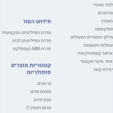
י ואחרי
ונים
חידוש העור
זין
דקאסט
סדרת הפילינגים המקצועית
ון החומרים הפעילים
סדרת הפילינגים לבית
ות ותשובות
סדרת ABR קומפלקס
ור קוסמטיקאית
ר אישי מקצועי
קטגוריות מוצרים
רת קשר
פופולריות
מי פנים
מסכת פנים
סבון פנים
סרום ויטמין C