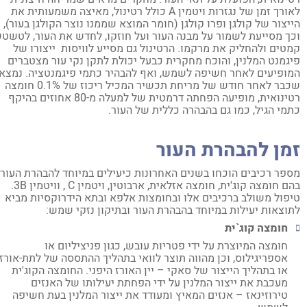
לאורך זמן של נגזרות ויטמין A כולל רטינול, מאיצה משמעותית את
יצור של קולגן ופרו קולגן (חומר המוצא שממנו נוצר הקולגן בעור),
ך מסייעת לשמור על מבנה העור ועל חוזקו, לחדש את העור, לטשטש
טים ולהחליק את מרקמו. הרטינול גם מסייע לוויסות ייצורו של
גמנט המלנין, והוכח מחקרית כבעל יכולת לתקן נקי עור מצטברים
ופיעים לאחר חשיפה לשמש, ואף להבהיר כתמי פיגמנטציה. נמצא
שכבר לאחר חודש של מריחת תכשיר המכיל ריכוז של 0.1% חומצה
רטינואית, מופיעה הפחתה דרמטית של למעלה מ-80 אחוזים בהיקף
מי הגיל, כמו גם בהבהרה כללית של העור.
מן להבהרת העור
פר רכיבים הוכחו בשנים האחרונות כיעילים במיוחד להבהרת העור,
בהם חומצה קוג'ית, חומצה אזלאית, ארבוטין, ויטמין C , וויטמין 3B.
פול משולב ברכיבים אלו ובחומצות אלפא ובתא הידרוקסיות מביא
וצאות יעילות במיוחד בהבהרת העור ובתיקון נזקי שמש:
חומצה קוג`ית
חומצה המיוצרת על ידי פטריות עובש, כגון פניציליום או
אספריגילוס, וכן מהווה תוצר לוואי בתהליך ההתססה של לתת-אורז
או בתהליך הייצור של סאקי – יין האורז היפני. החומצה הקוג'ית
מעכבת את ייצור המלנין על ידי הפחתת יעילותו של האנזים
טירוזינאז – אנזים המאיץ ומעודד את ייצור המלנין בעת חשיפה