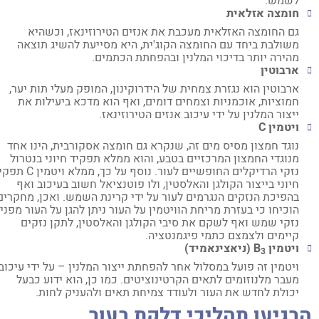
לשמש.
חומצה אזלאית
גם החומצה האזלאית מעכבת את אנזים הטירוזינאז, וכשהיא
משולבת ביחד עם החומצה הקוג'ית, היא מסייעת להשיג תוצאה
מהירה יותר בדיכוי המלנין ובהפחתת הכתמים.
ארבוטין
ארבוטין הוא נגזרת צמחית של הידרוקינון, המופק מעלי תות יער,
חמוציות, אוכמניות וצמחים דומים, ואף הוא מדכא ביעילות את
ייצור המלנין על ידי עיכוב אנזים הטירוזינאז.
ויטמין
C
נוגד חמצון מסיס מים זה, שנקרא גם חומצה אסקורבית, הינו אחד
מנוגדי החמצון המרכזיים בטבע, והוא ממלא תפקיד חיוני בנטרול
נזקי הרדיקלים החופשיים לעור. נוסף על כך, ממלא ויטמין C תפקיד
חיוני בייצור הקולגן והאלסטין, ולו פוטנציאל חשוב בעיכוב ואף
בהפיכת הנזקים הנגרמים לעור על ידי קרינת השמש. ואכן, מחקרים
הוכיחו כי בעזרת מריחת הוויטמין על העור ניתן להגן על העור מפני
נזקי שמש ואף לשקם את סיבי הקולגן והאלסטין, לתקן נזקים
קיימים ולצמצם כתמי פיגמנטציה.
ויטמין
B
(ניאצינאמיד)
3
ויטמין זה פועל במסלול אחר להפחתת ייצור המלנין – על ידי עיכוב
מעבר מלנוזומים לתאים הקרטינוציטים. כמו כן, הוא ידוע כבעל
יכולת לחדש את העור ולעודד צמיחת תאים ולהעניק לחות.
רגיעו תהליכי דלקת בעור