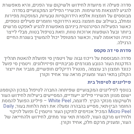
רה פעילה זו מיועדת לחידוש ולשיקום עור הפנים, והיא מאפשרת
גיע לתוצאות מרשימות. תכשירי הפילינג המקצועיים בסדרה
וססים על חומצות אלפא הידרוקסיות טבעיות, המופקות מפירות
חלב, בשילוב עם חומצה בטא הידרוקסי וחומרים פעילים נוספים,
שר הפעילות הסינרגטית ביניהם מאפשרת להגיע לאפקט מרשים
ותר ובעל השפעות ארוכות טווח, וזאת בטיפול בטוח, מבלי לייצר
ויה וטראומה לעור, וכאשר המטופל יכול להמשיך בשגרת החיים
גילה.
רת סי דה סקסס
רה המבוססת על ריכוז גבוה של ויטמין סי ופועלת להאטת תהליך
דקנות העור הנובע מגורמים סביבתיים ופיזיולוגים. ויטמין סי פועל
וגד חמצון רב עוצמה , מנטרל רדיקלים חופשיים, מגביר את ייצור
ולגן בתאי העור ומעניק מראה עור אחיד וקורן
לינגים לטיפול בית
וסף לפילינגים המקצועיים שפיתחה החברה לטיפול במכון הקוסמטי,
נם מגוון תכשירי פילינג ייעודיים, המסייעים ביעילות לחידוש העור
שיקומו מנזקי הקיץ. לדוגמה,
White Peel
– פילינג הפועל להמסת
ומר הבין-תאי, מסייע בהבהרה ומעלה את רמת הלחות בעור;
Daily
Micro Pe
המכיל אנזימים לתיקון העור וויטמין C ופועל לניקוי
חידוש מרקם העור, להסרת תאי עור מתים, לחידוש ולהחייאה של
ור, ומעניק מרקם חלק, אחיד וקורן.