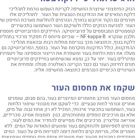
זק החימצוני שיוצרת החשיפה לקרינת השמש גורמת לתהליכי
קת המאיצים את ההזדקנות הטבעית של העור. לתהליכים אלו
רמים גם הקור והיובש בחורף, הגורמים להחלשת מערכת החיסון של
ור. למניעת הנזקים הללו ולשיקום העור השתמשו בתכשירים
סמטיים המבוססים על פרוביוטיקה. החיידקים הפרוביוטיים חוסמים
חלבון שנקרא NF-kappa-B – שכיום מיוחס לו תפקיד מרכזי בתהליכי
קת בגוף, וכתוצאה מכך בגרימת מחלות רבות ובהאצת תהליכי
זדקנות, כולל הזדקנות מוקדמת של העור. בנוסף, הפרוביוטיקה גם
לה את רמת הלחות בעור ומשפרת את הייצור והספיגה של ויטמינים
ינרלים בעור. יתר על כן, נמצא שהשימוש בחיידקים פרוביוטיים
רם לחיזוק העור גם כנגד הקרינה האולטרה סגולה ומפחית את
ינויים הכימיים הנגרמים כתוצאה מחשיפה אליה.
קמו את מחסום העור
סום העור מורכב מחומרים המיוצרים בעור, בהם סבום, שומנים
רים וגורמי לחות טבעיים. כדי לשקם את מנגנוני שימור הלחות
ור, השתמשו בתכשיר איכותי, המכיל לא רק אחוז גבוה של מים,
א גם מרכיבים נוספים ומתוחכמים, כגון חומצות אמינו, סכרידים,
ריאה וגליצרין. מרכיבים אלו מסייעים להחדיר את המים לעור,
רמים לספיחתם ולהחזקתם בעור ומונעים התאדות של המים. ללא
מרים אלה, מריחת קרם הלחות דומה למריחת מים על העור. המים
נדפים במהירות מהעור ואף מושכים איתם מים נוספים שנמצאים