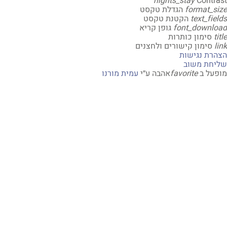
nights_stay
Contr
format_s
הגדלת טקסט
text_fi
הקטנת טקסט
font_downl
גופן קריא
t
סימון כותרות
סימון קישורים ולחצנים
רת נגישות
חת משוב
על ב
favorite
אהבה
ע״י
עמית מורנו