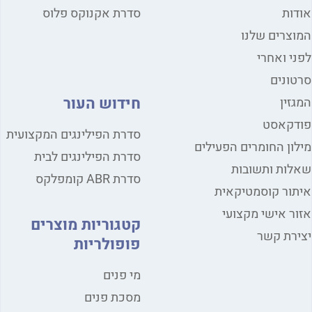
ות
סדרת אקנוקס פלוס
צרים שלנו
י ואחרי
ונים
חידוש העור
זין
דקאסט
סדרת הפילינגים המקצועית
ון החומרים הפעילים
סדרת הפילינגים לבית
ות ותשובות
סדרת ABR קומפלקס
ור קוסמטיקאית
ר אישי מקצועי
קטגוריות מוצרים
רת קשר
פופולריות
מי פנים
מסכת פנים