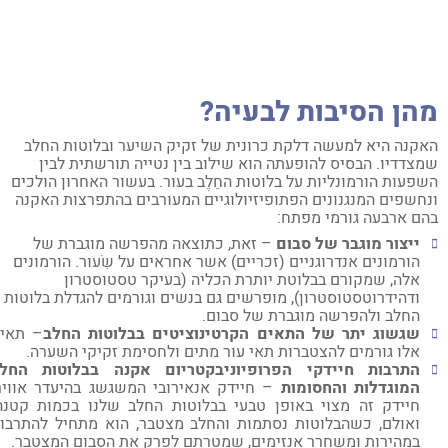
הן הסיבות לבעיה?
קנה היא למעשה דלקת כרונית של זקיק השיער ובלוטות החלב
צדדיו. הבסיס להופעתה הוא שילוב בין נטייה תורשתית לבין
פעות הורמונליות על בלוטות החֵלֶב בעור. בעשור האחרון הולכים
חשפים המנגנונים הפתופיזיולוגיים המעורבים בהתפרצות האקנה
ם ארבעה גורמי מפתח:
ייצור מוגבר של סבום
– זאת, כתוצאה מהפרשה מוגברת של
הורמונים אנדרוגניים (זכריים) אשר אחראים על שִׂעוּר. הורמונים
אלה, שמקורם בבלוטת יותרת הכליה (בעיקר טסטוסטרון
ודהידרוטסטוסטרון), מופרשים גם בנשים וגורמים להגדלת בלוטות
החלב ולהפרשה מוגברת של סבום.
שגשוג יתר של התאים הקרטינוציטים בבלוטות החלב
– תאים
אלו גורמים להצטברות תאי עור מתים ולחסימת זקיקי השערה.
התרבות חיידקי הפרופיוניבקטריום אקנה בבלוטות החלב
המוגדלות והחסומות
– חיידק אנאירובי המשגשג בהיעדר אוויר.
חיידק זה מצוי באופן טבעי בבלוטות החלב שלנו בכמות קטנה.
ואולם, כשהבלוטות נסתמות והחלב מצטבר, הוא מתחיל להתרבות
במהירות ומשחרר אנזימים, שמטרתם לפרק את הסבום המצטבר.