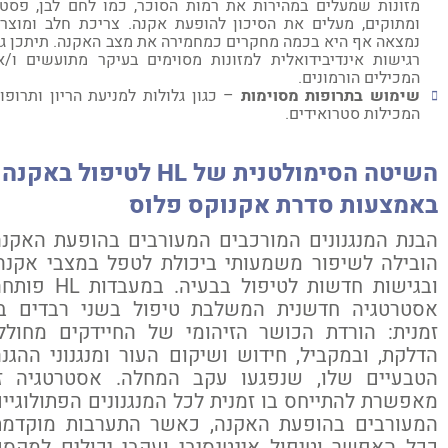
מזונות שמעלים במהירות את רמות הסוכר, כמו לחם לבן, פסטה
ומתוקים, מעלים את הסיכון להופעת אקנה. צריכת חלב ומוצריו
נמצאה אף היא בכמה מחקרים כמחמירה את מצב האקנה. תיתכן גם
רגישות אינדיבידואלית למזונות מסוימים בעיקר מתועשים ו/או
המכילים הורמונים.
שימוש בתרופות מסוימות
– כגון גלולות למניעת הריון ותרופות
המכילות סטרואידים.
שיטה הסימולטנית של
HL
לטיפול באקנה
אמצעות סדרת אקנוקס פלוס
נת המנגנונים המורכבים המעורבים בהופעת האקנה
בילה לשיפור משמעותי ביכולת לטפל במצבי אקנה,
ובגישות חדשות לטיפול בבעיה. במעבדות HL פותחה
סטרטגיה חדשנית המשלבת טיפול בשני רבדים בו
נית: הורדת הכושר הזיהומי של החיידקים מחוללי
לקת, ובמקביל, חידוש ושיקום העור ומנגנוני ההגנה
טבעיים שלו, שנפגעו עקב המחלה. אסטרטגיה זו
פשרת להתייחס בו זמנית לכל המנגנונים הפתולוגיים
מעורבים בהופעת האקנה, כאשר התערבות מוקדמת
ל האפשר וטיפול אינטנסיבי ועקבי יכולים למקסם