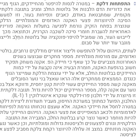
התפתחות דלקת
– במטרה לנסות להיפטר מהחיידקים, הגוף מגייס
את כדוריות הדם הלבנות אל בלוטות החלב ומגיב בתגובה דלקתית
מקומית, שמתבטאת באודם, כאבים ונפיחות בעור, וזו למעשה
הסיבה להיווצרות פצעי האקנה האדומים והמוגלתיים. הדלקת
שנוצרת בפתח הזקיק גורמת לפגיעה בתעלות האקווה פורינים,
האחראיות להעברת חומרי סיכה לשכבה הקרנית, וכתוצאה מכך –
לייבוש העור, מה שמוביל להיפר-פונקציה של בלוטות החֵלֶב ולייצור
מוגבר עוד יותר של סבום.
תים, הזיהום עלול להתפשט וליצור אזורים מודלקים נרחבים, בולטים
דומים, עם מורסות מוגלתיות. מספר מחקרים שבוצעו בשנים
חרונות מצביעים על כך שאף כי חיידק הפ. אקנה משחק תפקיד
וב בהופעת האקנה, חומרת הבעיה אינה נקבעת על ידי כמות
יידקים בבלוטות החלב, אלא על ידי עוצמת הדלקת שמייצר הגוף
גדם. הממצאים ממחקרים אלה הראו שאצל בני נוער הסובלים
קנה קשה מספר החיידקים עשוי להיות קטן יחסית, ודווקא אצל בני
ער עם אקנה קלה, מספר החיידקים יכול להיות גדול. תגובה דלקתית
זו מיוצרת על ידי חלבון פרו-דלקתי שנקרא אינטרלוקין 1 (1-IL).
לבון, הפועל כמתווך במערכת החיסון, מעביר תשדורת ליצירת דלקת,
טרה לחסל את חיידקי האקנה. אלא שעצם נוכחותו גורמת לנפיחות,
דמומיות ולכאב המאפיינים את פצעי האקנה. הזיהום החיידקי עלול
יות מוחמר כאשר נוצר קרע בבלוטת החלב, המגבירה את התגובה
לקתית וגורם לפצעונים ולציסטות גדולות ומוגלתיות, וכן כאשר נגעי
קנה מוזנחים. במצב זה עלולה להיווצר רקמת צלקת מסביב לפצע או
יסטה