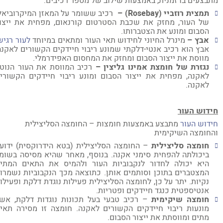
בצעים בו זמנית, באמצעות שילוב של מספר רכיבים:
תמצית רוזביי (
Rosebay
) –
רכיב ששומר על המאזן המיקרוביאלי
של העור, מחזק את שכבת הסטרטום קורנאום, מפחית את ייצור
הסבום ומונע את הצטברותו.
אבץ –
מינרל החיוני לחידוש תאי העור ומתאים במיוחד
לעור רגיש
.
אבץ הוא רכיב אנטי-דלקתי שמונע ריבוי חיידקים הקשורים לאקנה,
מווסת את ייצור הסבום ומחזק את המחסום האפידרמלי.
נגזרת של חומצת אמינו גליצין –
רכיב המווסת את העור הנוטה
לאקנה, מפחית את ייצור הסבום ומונע ריבוי חיידקים הקשורים
לאקנה.
דוש העור
דוש העור
מתבצע באמצעות חומצות – החומצה הסליצילית
חומצה השיקימית
חומצה סליצילית
– החומצה הסליצילית (בטא הידרוקסית) ידועה
ביכולתה להפחית סימני אקנה. בנוסף, מאחר שהיא מסיסה בשומן,
היא יכולה לחדור לנקבוביות העור ולהמיס את התאים המתים
המצטברים בתוכן וסותמים אותן. כתוצאה מכך הנקבוביות נשמרות
נקיות. יתר על כן, לחומצה הסליצילית פעילות נוגדת דלקת ופעילות
אנטיספטית כנגד חיידקים ופטריות.
חומצה שיקימית
– רכיב טבעי בעל תכונות נוגדות דלקת, אשר
מונעות ריבוי חיידקים הקשורים לאקנה. חומצה זו מסירה תאים
מתים ומווסתת את ייצור הסבום.