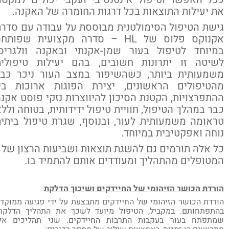
 יעילות התוצאות בכל דרגות החומרה של האקנה.
שת הטיפול הסימולטנית מבוססת על עבודה עם סדרת
אקנוקס פלוס של HL – סדרה מקצועית שפותחה
מיוחד לטיפול בעור שמן-אקנתי ובאקנה וולגריס.
שיטה זו יתרונות חשובים, בהם יעילות טיפולית
שמעותית ביותר, כשהשיפור במצב העור ניכר כבר
הטיפולים הראשונים, יצירת הפוגות ארוכות בין
תפרצויות, הקטנת הסיכון להיווצרות נזקי פוסט אקנה
ר במהלך הטיפול, חוויית טיפול ידידותית, בטוחה וללא
אומה משמעותית לעור, ובנוסף, שגרת טיפול ביתית
חה ואפקטיבית במיוחד.
 אלה תורמים גם להשגת תוצאות ושביעות הרצון של
טופלים מהתהליך ומעודדים אותם להתמיד בו.
רדת הכושר הזיהומי של החיידקים ושיכוך הדלקת
רדת הכושר הזיהומי של החיידקים מתבצעת על ידי פגיעה ממוקדת
תפתחותם. במקביל, הטיפול מיועד לשכך את התהליך הדלקתי
תפתח בעור בעקבות התרבות החיידקים. שני תהליכים אלו