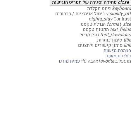
clo
פתיחה וסגירה של תפריט הנגישות
keybo
ניווט מקלדת
visibility
ביטול אנימציות / הבהובים
nights_stay
Contr
format_s
הגדלת טקסט
text_fi
הקטנת טקסט
font_downl
גופן קריא
t
סימון כותרות
סימון קישורים ולחצנים
רת נגישות
חת משוב
על ב
favorite
אהבה
ע״י
עמית מורנו