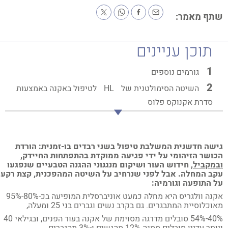
תף מאמר:
תוכן עניינים
גורמים נוספים
השיטה הסימולטנית של
HL
לטיפול באקנה באמצעות
סדרת אקנוקס פלוס
שה חדשנית המשלבת טיפול בשני רבדים בו-זמנית: הורדת
ושר הזיהומי על ידי פגיעה ממוקדת בהתפתחות החיידק,
מקביל
, חידוש העור ושיקום מנגנוני ההגנה הטבעיים שנפגעו
ב המחלה. אבל לפני שנרחיב על השיטה המהפכנית, קצת רקע
 התופעה וגורמיה:
אקנה וולגריס היא מחלה כמעט אוניברסלית המופיעה בכ-80%-95%
וכלוסיית המתבגרים. גם בקרב נשים וגברים בני 25 ומעלה,
40%-54% סובלים מדרגה מסוימת של אקנה בעור הפנים, ובגילאי 40