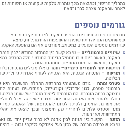
הליך הריפוי, וכתוצאה מכך נותרות צלקות שקועות או תפוחות גם
חר שהאקנה עצמה כבר נרפאת.
ורמים נוספים
רמים נוספים המעורבים בהופעת האקנה לצד התפקיד המרכזי
שחקים הנטייה התורשתית וההשפעות ההורמונליות, נמצא
ורמים נוספים הפועלים במשולב מעורבים אף הם בהופעת האקנה:
שינויים הורמונליים
– נמצא קשר בין המחזור החודשי לבין חומרת
האקנה, כאשר ביום שבו מתחיל הדימום החודשי חלה החרפה במצב
האקנה, וכאשר הדימום מסתיים, מסתמנת הטבה.
רגישות יתר לחומרים כימיים
– חומרים אלו מכילים מתכות וכלור.
תורשה
– התכונה הגנטית היא הנטייה לעודף אנדרוגיני ולרגישות
הבלוטה.
סטרס ומתח
– גורם משמעותי בהחרפת המחלה. ההשערה היא כי
הורמוני סטרס, כגון אדרנלין וקורטיזול, המופרשים בעתות לחץ
ומצוקה ברמה מוגברת, הם הגורמים לייצור מוגבר של שומן מבלוטות
החלב ולהתפרצות האקנה והחרפתה. מצב נפשי כזה עלול להחליש
את מערכת החיסון, ולפיכך לגרום להתפרצות של האקנה. כמו כן
מתח וסטרס עלולים להחריף נזק חימצוני ובכך להאט את תהליך
התחדשות תאי העור.
תזונה
– הקשר בין תזונה לבין אקנה לא ברור עדיין יחד עם זאת,
נמצא שצריכה מרובה של מזון בעל אינדקס גליקמי גבוה – דהיינו,