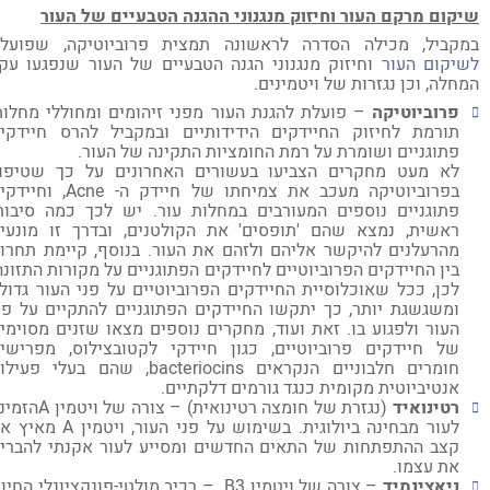
קום מרקם העור וחיזוק מנגנוני ההגנה הטבעיים של העור
קביל, מכילה הסדרה לראשונה תמצית פרוביוטיקה, שפועלת
יקום העור
וחיזוק מנגנוני הגנה הטבעיים של העור שנפגעו עקב
חלה, וכן נגזרות של ויטמינים.
פרוביוטיקה
– פועלת להגנת העור מפני זיהומים ומחוללי מחלות,
תורמת לחיזוק החיידקים הידידותיים ובמקביל להרס חיידקים
פתוגניים ושומרת על רמת החומציות התקינה של העור.
לא מעט מחקרים הצביעו בעשורים האחרונים על כך שטיפול
בפרוביוטיקה מעכב את צמיחתו של חיידק ה- Acne, וחיידקים
פתוגניים נוספים המעורבים במחלות עור. יש לכך כמה סיבות.
ראשית, נמצא שהם 'תופסים' את הקולטנים, ובדרך זו מונעים
מהרעלנים להיקשר אליהם ולזהם את העור. בנוסף, קיימת תחרות
בין החיידקים הפרוביוטיים לחיידקים הפתוגניים על מקורות התזונה.
לכן, ככל שאוכלוסיית החיידקים הפרוביוטיים על פני העור גדולה
ומשגשגת יותר, כך יתקשו החיידקים הפתוגניים להתקיים על פני
העור ולפגוע בו. זאת ועוד, מחקרים נוספים מצאו שזנים מסוימים
של חיידקים פרוביוטיים, כגון חיידקי לקטובצילוס, מפרישים
חומרים חלבוניים הנקראים bacteriocins, שהם בעלי פעילות
אנטיביוטית מקומית כנגד גורמים דלקתיים.
רטינואיד
(נגזרת של חומצה רטינואית) – צורה של ויטמין Aהזמינה
לעור מבחינה ביולוגית. בשימוש על פני העור, ויטמין A מאיץ את
קצב ההתפתחות של התאים החדשים ומסייע לעור אקנתי להבריא
את עצמו.
ניאצינמיד
– צורה של ויטמין B3 – רכיב מולטי-פונקציונלי החיוני