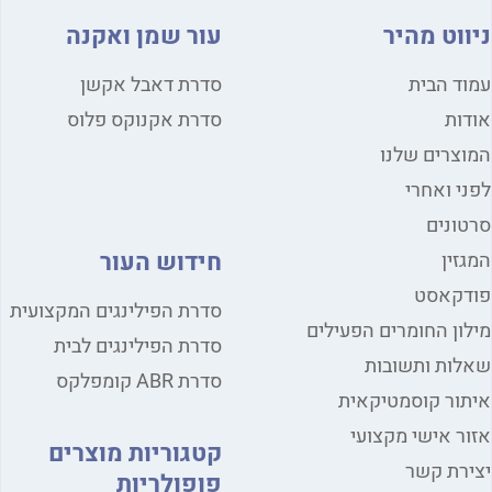
ווט מהיר
עור שמן ואקנה
ד הבית
סדרת דאבל אקשן
ות
סדרת אקנוקס פלוס
צרים שלנו
י ואחרי
ונים
חידוש העור
זין
דקאסט
סדרת הפילינגים המקצועית
ון החומרים הפעילים
סדרת הפילינגים לבית
ות ותשובות
סדרת ABR קומפלקס
ור קוסמטיקאית
ר אישי מקצועי
קטגוריות מוצרים
רת קשר
פופולריות