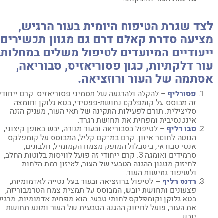
צד שגרת הטיפוח היומית בעור הרגיש,
ציעה סדרת קאלם דרם גם מגוון תכשירים
יעודיים המיועדים לטיפול משלים במחלות
ור דלקתיות, כגון פסוריאזיס, סבוריאה,
סתמה של העור ורוזציאה.
פסורליף
–
להקלה ולהרגעה של תסמיני פסוריאזיס. קרם ייחודי
זה מבוסס על קומפלקס נחושת-פפטידי, בטא גלוקן וחומצה
סליצילית. תורם לפעילות התקינה של תאי העור, מעניק הזנה
אינטנסיבית ומפחית את תחושת הגרד.
סבו רליף
–
לטיפול בסבוריאה ובעור מגורה, יבש באופן קיצוני,
הנוטה לחוסר איזון. קרם במרקם קליל, המבוסס על קומפלקס
אנטי סבוראי, ביסבלול המופק מצמח הקמומיל, חלבונים,
סרמידים ואומגה 3. קרם ייחודי זה פועל לוויסות בלוטות החלב,
לחיזוק מנגנון ההגנה הטבעי של העור, לאיזון רמת הלחות
ולשיפור גמישות העור.
רדנס רליף
–
לטיפול ברוזציאה ובעור בעל נטייה לאדמומיות,
פצעונים ותחושת יובש, המבוסס על תמצית צמח הטרמבוריזה,
בטא גלוקן וקומפלקס לחותי טבעי. הוא מפחית אדמומיות, מרגיע
את העור, פועל לחיזוק ההגנה הטבעית של העור ומונע תחושת
יובש.