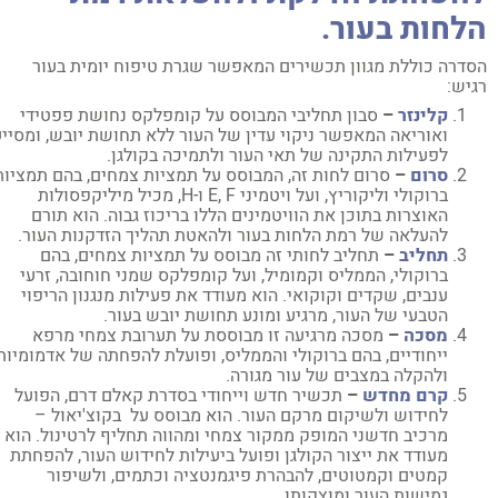
לחות בעור.
דרה כוללת מגוון תכשירים המאפשר שגרת טיפוח יומית בעור
יש:
קלינזר
–
סבון תחליבי המבוסס על קומפלקס נחושת פפטידי
ואוריאה המאפשר ניקוי עדין של העור ללא תחושת יובש, ומסייע
לפעילות התקינה של תאי העור ולתמיכה בקולגן.
סרום
–
סרום לחות זה, המבוסס על תמציות צמחים, בהם תמציות
ברוקולי וליקוריץ, ועל ויטמיני E, F ו-H, מכיל מיליקפסולות
האוצרות בתוכן את הוויטמינים הללו בריכוז גבוה. הוא תורם
להעלאה של רמת הלחות בעור ולהאטת תהליך הזדקנות העור.
תחליב
–
תחליב לחותי זה מבוסס על תמציות צמחים, בהם
ברוקולי, הממליס וקמומיל, ועל קומפלקס שמני חוחובה, זרעי
ענבים, שקדים וקוקואי. הוא מעודד את פעילות מנגנון הריפוי
הטבעי של העור, מרגיע ומונע תחושת יובש בעור.
מסכה
–
מסכה מרגיעה זו מבוססת על תערובת צמחי מרפא
ייחודיים, בהם ברוקולי והממליס, ופועלת להפחתה של אדמומיות
ולהקלה במצבים של עור מגורה.
קרם מחדש
–
תכשיר חדש וייחודי בסדרת קאלם דרם, הפועל
לחידוש ולשיקום מרקם העור. הוא מבוסס על בקוצ'יאול –
מרכיב חדשני המופק ממקור צמחי ומהווה תחליף לרטינול. הוא
מעודד את ייצור הקולגן ופועל ביעילות לחידוש העור, להפחתת
קמטים וקמטוטים, להבהרת פיגמנטציה וכתמים, ולשיפור
גמישות העור ומוצקותו.