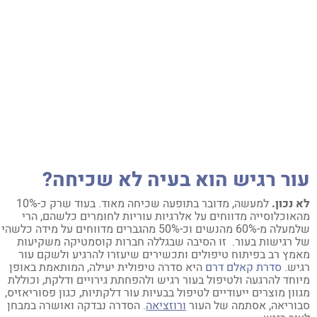
ור רגיש הוא בעיה לא שכיחה?
 נכון.
למעשה, מדובר בתופעה שכיחה מאוד. בעוד שרק כ-10%
אוכלוסייה מדווחים על אלרגיות עוריות לחומרים כלשהם, הרי
שלמעלה מ-60% מהנשים וכ-50% מהגברים מדווחים על מידה כלשהי
 רגישות בעור. זו הסיבה שבגללה חברות קוסמטיקה משקיעות
מץ רב בפיתוח טיפולים ותכשירים שיעזרו להרגיע ולשקם עור
יש.
סדרת קאלם דרם
היא סדרה טיפולית יעילה, המותאמת באופן
וחד להרגעה ולטיפול בעור רגיש ולהפחתת גירויים ודלקת, וכוללת
וון מוצרים ייעודיים לטיפול בבעיות עור דלקתיות, כגון פסוריאזיס,
וריאה, אסתמה של העור
ורוזציאה
. הסדרה נבדקה ואושרה במבחן