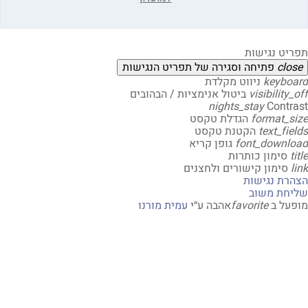
יט נגישות
clo
פתיחה וסגירה של תפריט הנגישות
keybo
ניווט מקלדת
visibility
ביטול אנימציות / הבהובים
nights_stay
Contr
format_s
הגדלת טקסט
text_fi
הקטנת טקסט
font_downl
גופן קריא
t
סימון כותרות
סימון קישורים ולחצנים
רת נגישות
חת משוב
על ב
favorite
אהבה
ע״י
עמית מורנו