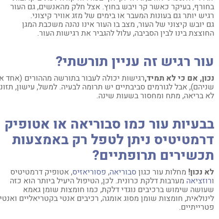
ורף, בעיקר כאשר קר ויבש בחוץ. אצל חלק מהאנשים, גם העור
יש יותר גם בעונות המעבר או בימים של מזג אוויר קיצוני.
 יובש קיצוני של העור, מצב בו העור אינו נהנה משכבת המגן
וצצת בינו לבין הסביבה, עלול להגביר את רגישות העור.
ור רגיש זה עניין תורשתי?
ון, אם כי לא תמיד,
רגישות יכולה לעבור בתורשה מההורים (אחד או
יהם), אבל לגורמים סביבתיים יש תרומה לבעיה. למשל, עישון, תזונה
 בריאה, מתח ומחסור בשעות שינה.
בעיות עור כמו סבוריאה או אטופיק
רמטיטיס ניתן לטפל רק באמצעות
כשירים תרופתיים?
 נכון!
מחלות עור כגון
סבוריאה
,
פסוריאזיס
, אטופיק דרמטיטיס
וזציאה
מערבות דלקת כרונית. לכן, הטיפול היעיל ביותר הוא כזה
ושה שימוש ברכיבים נוגדי דלקת, כמו חומצות שומן גאמא
נולאית, חומצות שומן מסוג אומגה, רכיבים אנטי בקטריאליים ואנטי
רייתיים.