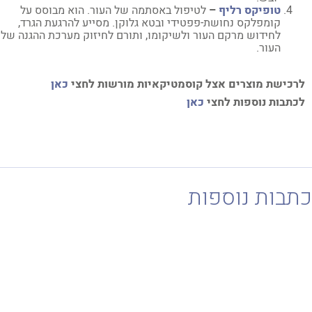
טופיקס רליף
–
לטיפול באסתמה של העור. הוא מבוסס על
קומפלקס נחושת-פפטידי ובטא גלוקן. מסייע להרגעת הגרד,
לחידוש מרקם העור ולשיקומו, ותורם לחיזוק מערכת ההגנה של
העור.
כישת מוצרים אצל קוסמטיקאיות מורשות לחצי
כאן
תבות נוספות לחצי
כאן
בות נוספות