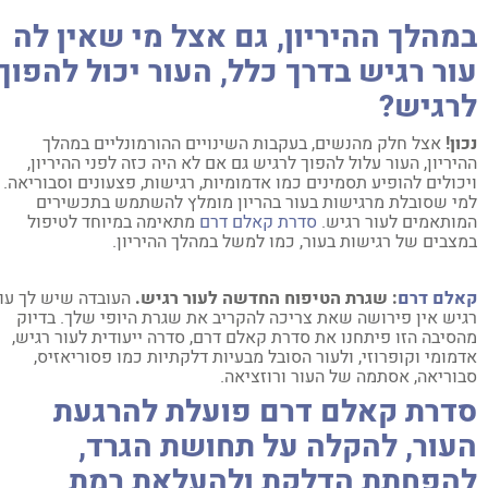
מהלך ההיריון, גם אצל מי שאין לה
ור רגיש בדרך כלל, העור יכול להפוך
רגיש?
ון!
אצל חלק מהנשים, בעקבות השינויים ההורמונליים במהלך
יריון, העור עלול להפוך לרגיש גם אם לא היה כזה לפני ההיריון,
כולים להופיע תסמינים כמו אדמומיות, רגישות, פצעונים וסבוריאה.
י שסובלת מרגישות בעור בהריון מומלץ להשתמש בתכשירים
ותאמים לעור רגיש.
סדרת קאלם דרם
מתאימה במיוחד לטיפול
צבים של רגישות בעור, כמו למשל במהלך ההיריון.
לם דרם
: שגרת הטיפוח החדשה לעור רגיש.
העובדה שיש לך עור
יש אין פירושה שאת צריכה להקריב את שגרת היופי שלך. בדיוק
סיבה הזו פיתחנו את סדרת קאלם דרם, סדרה ייעודית לעור רגיש,
מומי וקופרוזי, ולעור הסובל מבעיות דלקתיות כמו פסוריאזיס,
וריאה, אסתמה של העור ורוזציאה.
דרת קאלם דרם פועלת להרגעת
עור, להקלה על תחושת הגרד,
הפחתת הדלקת ולהעלאת רמת