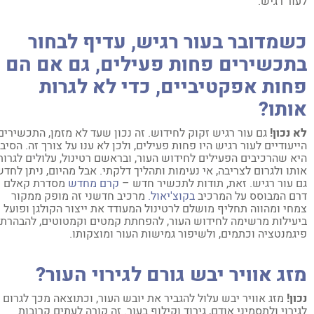
ור רגיש.
שמדובר בעור רגיש, עדיף לבחור
תכשירים פחות פעילים, גם אם הם
חות אפקטיביים, כדי לא לגרות
ותו?
 נכון!
גם עור רגיש זקוק לחידוש. זה נכון שעד לא מזמן, התכשירים
יעודיים לעור רגיש היו פחות פעילים, ולכן לא ענו על צורך זה. הסיבה
א שהרכיבים הפעילים לחידוש העור, ובראשם רטינול, עלולים לגרות
תו ולגרום לצריבה, אי נעימות ותהליך דלקתי. אבל מהיום, ניתן לחדש
 עור רגיש. זאת, תודות לתכשיר חדש –
קרם מחדש
מסדרת קאלם
ם המבוסס על המרכיב
בקוצ'יאול.
מרכיב חדשני זה מופק ממקור
חי ומהווה תחליף מושלם לרטינול המעודד את ייצור הקולגן ופועל
עילות מרשימה לחידוש העור, להפחתת קמטים וקמטוטים, להבהרת
גמנטציה וכתמים, ולשיפור גמישות העור ומוצקותו.
זג אוויר יבש גורם לגירוי העור?
ון!
מזג אוויר יבש עלול להגביר את יובש העור, וכתוצאה מכך לגרום
ירוי ולתסמיני אודם, גירוד וקילוף בעור. זה קורה לעתים קרובות