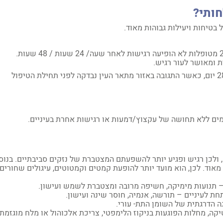
חותי?
בטיחות ויעילות גבוהות מאוד.
במבדק הדרמטולוגי – לאחר מריחת הג'ל הלחותי על כ-25-50 מטופלות לא הופיעה רגישות לאחר שעה/ 24 שעות / 48 שעות.
ת ומאושר לעור רגיש.
במבדק האופטומולוגי – המוצר נבחן על 22 נבדקות במשך 28 יום, כאשר התגובה באזור מתאר העין נבדקה לפני תחילת הטיפול
ם ללא תחושה של עקצוץ/דמעות או רגישות אחרת בעיניים.
ם, ולכן רגיש ופגיע יותר להשפעתם המצטברת של נזקים סביבתיים. בנוס
מאוד. לכן, הוא מועד יותר להופעת קמטים וקמטוטים, עיגולים שחורים,
– תנועות מימיקה, חשיפה מרובה ומצטברת לשמש ועישון.
חת לעיניים – תורשה, אנמיה, חוסר שינה ועישון.
 הדרגתית של השומן התת- עורי.
קה, מחלות הפוגעות בניקוז הלימפטי, צריכת אלכוהול או מלח מוגזמת,