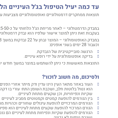
עד כמה יעיל הטיפול בג'ל העיניים הל
תוצאות ממחקרים דרמטולוגיים ואופטומולוגיים מצביעות על 
בעקבות זאת ניתן למוצר אישור שלפיו הוא נבדק דרמטולוגי
וכעבור 28 ימים בשני אופנים:
הרגשה סובייקטיבית של הנבדקת.
בדיקה אופטומולוגית על ידי רופא עיניים.
התוצאות מאששות כי ניתן להשתמש במוצר במשך חודש ימי
ולסיכום, מה חשוב לזכור?
העור באזור מתאר העין הינו עדין ודק מיתר אזורי הפני
הוא נטול בלוטות חלב, ושכבת השומן התת- עורי בו דקה 
שקיות ונפיחויות, וכן שקעים מתחת לעיניים.
בין הגורמים להופעת קמטים וקמטוטים מסביב לעיניים 
הגורמים המרכזיים להופעת עיגולים שחורים וכהויות מת
הגורם המרכזי להופעת שקעים מתחת לעיניים הוא ספיגה
הגורמים להופעת שקיות ונפיחות מתחת לעיניים הם גנטי
ושגרת טיפוח לא נכונה.