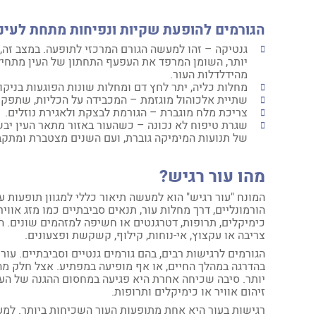
הגורמים להופעת שקיות ונפיחות מתחת לעיני
גנטיקה – זהו למעשה הגורם המרכזי לתופעה. במצב זה,
יותר, השומן המרפד את העפעף התחתון של העין מתחיל
מהידלדלות העור.
מחלות כליה, יתר לחץ דם ומחלות שונות הפוגעות בניקו
שתיית אלכוהול מוגזמת – המכבידה על הכליות, שתפקידן
צריכת מלח מוגברת – הגורמת לבצקת ולאגירת נוזלים.
שגרת טיפוח לא נכונה – כשהעור באזור מתאר העין יבש
של תנועות המימיקה גוברת, ועם השנים מצטברת ומתקבל
מהו עור רגיש?
המונח "עור רגיש" הוא למעשה תיאור כללי למגוון תופעות עור
הורמונליים, דרך מחלות עור, תנאים סביבתיים כמו מזג אוויר
כימיקלים, תרופות, דטרגנטים או חשיפה למזהמים שונים. הר
צריבה או עקצוץ, אי-נוחות, קילוף, קשקשת ופצעונים.
הגורמים לרגישות רבים, בהם גורמים גנטיים וסביבתיים. עו
בהדרגה במהלך החיים, או אף מופיעה במפתיע. אצל חלק מה
יותר. סיבה שכיחה אחרת היא פגיעה במחסום ההגנה של העו
זיהום אוויר או כימיקלים ותרופות.