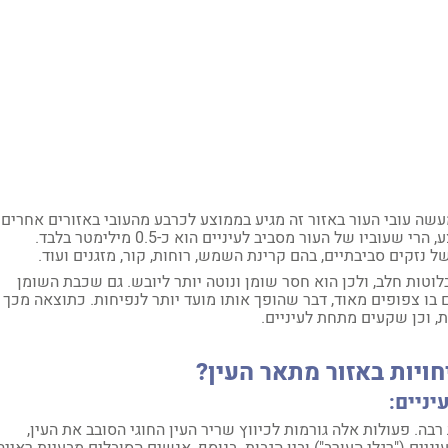
מעשה עובי העור באזור זה מגיע בממוצע לכרבע מהעובי באזורים אחרים.
בעוד שעובי העור בדרך כלל עומד על כ-2 מילימטרים בממוצע, הרי שעוביו של העור מסביב לעיניים הוא כ-0.5 מילימטר בלבד.
זקים סביבתיים, בהם קרינת השמש, רוחות, קור, מזגנים ועוד.
לוטות חלב, ולכן הוא חסר שומן ונוטה יותר ליובש. גם שכבת השומן
דם בו צפופים מאוד, דבר שהופך אותו מועד יותר לנפיחות. כתוצאה מכך
ת, וכן שקעים מתחת לעיניים.
ויות באזור מתאר העין?
ניים:
בה. פעולות אלה גורמות לכיווץ שריר העין החוגי הסובב את העין,