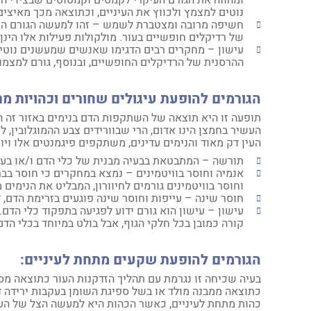
ומהווה את הגורם העיקרי לקמטים וקמטוטים שבצידי העיני
נוטים למצמץ ולכווץ את העיניים, וכתוצאה מכך מאיצים
חשיפה מרובה ומצטברת לשמש – זהו למעשה הגורם העיק
של רדיקלים חופשיים בעור. מולקולות פעילות אלו הינן
עישון – מחקרים רבים הדגימו שאנשים שמעשנים נוטים 
ההרסנית של הרדיקלים החופשיים, ובנוסף, גורם למצמוץ
הגורמים להופעת עיגולים שחורים וכהויות מת
תופעה זו היא תוצאה של השתקפות הדם בנימים באזור זה ה
העשיר בחמצן הינו אדום, הרי שבוורידים צבע ההמוגלובין, 
העין דק מאוד והנימים עדינים, משתקפים פיגמנטים אלו ויוצ
תורשה – המתבטאת בבעיה מבנית של כלי הדם ו/או בעו
אנמיה וחוסר בוויטמינים – נמצא במחקרים כי חוסר בברז
וחוסר בוויטמינים גורמים לחיוורון, המבליט את הנימים 
חוסר שינה – עייפות וחוסר שינה פוגעים בזרימת הדם, ד
עישון – עישון הוא גורם ידוע לפגיעה בתפקוד כלי הדם.
קורה כמובן בכל חלקי הגוף, אבל בולט במיוחד בכלי הדם
הגורמים להופעת שקעים מתחת לעיניים:
בעיה שכיחה זו נגרמת עם תהליך הזדקנות העור כתוצאה מספ
כתוצאה ממבנה מולד או בשל ספיגת השומן בעקבות ירידה
כהות מתחת לעיניים, כאשר הכהות היא למעשה הצל של הע