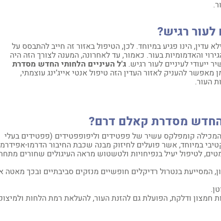
ר.
 לעור רגיש?
 עדין, הינו פגיע במיוחד. לכן, הטיפול באזור זה חייב להתבסס על
ירוי והאדמומיות בעור. כאמור, עד לאחרונה, המענה לצורך הזה היה
 ייעודי לעיניים לעור רגיש.
ג'ל העיניים הלחותי החדש מסדרת
 מאפשר להעניק לאזור העדין הזה טיפול אנטי אייג’ינג עוצמתי,
 העור.
ם החדש מסדרת קאלם דרם?
המכילה קומפלקס עשיר של פפטידים וליפופפטידים (פפטידים בעלי
פקטיבי במיוחד, אשר פועלים לחיזוק מבנה שכבת החיבור הדרמו-אפידרמ
ים, לטיפול יעיל בנפיחויות ולטשטוש מראה העיגולים שחורים מתחת
ן, המסייעת בנטרול רדיקלים חופשיים מנזקים סביבתיים ובכך מאטה א
ת חמצון ודלקת, הפועלת גם להזנת העור, להעלאת רמת הלחות ולמיצוק