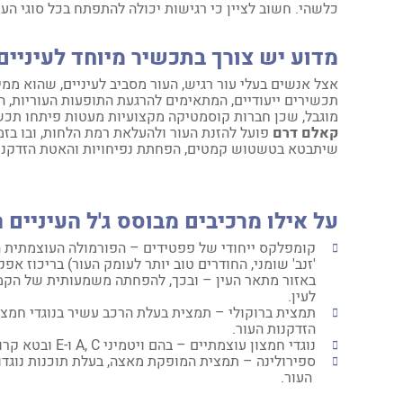
כלשהי. חשוב לציין כי רגישות יכולה להתפתח בכל סוגי העו
מדוע יש צורך בתכשיר מיוחד לעיניים
אצל אנשים בעלי עור רגיש, העור מסביב לעיניים, שהוא ממילא
תכשירים ייעודיים, המתאימים להרגעת התופעות העוריות, הג
מוגבל, שכן חברות קוסמטיקה מקצועיות מעטות פיתחו תכשיר
קאלם דרם
פועל להזנת העור ולהעלאת רמת הלחות, ובו בזמן
שיתבטא בטשטוש קמטים, הפחתת נפיחויות והאטת הזדקנות
על אילו מרכיבים מבוסס ג'ל העיניי
קומפלקס ייחודי של פפטידים – הפורמולה העוצמתית 
'זנב' שומני, החודרים טוב יותר לעומק העור) בריכוז א
באזור מתאר העין – ובכך, להפחתה משמעותית של הקמט
לעין.
תמצית ברוקולי – תמצית בעלת הרכב עשיר בנוגדי חמצו
הזדקנות העור.
נוגדי חמצון עוצמתיים – בהם ויטמיני A, C ו-E ובטא קרוטן.
ספירולינה – תמצית המופקת מאצה, בעלת תוכנות נוגדו
העור.