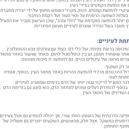
ים ("רגלי העורב") ובין הגבות. בנוסף, אנשים הסובלים מבעיות ראייה,
 את הופעת הקמטים בצידי העין.
רי להופעת קמטים. הנזק מקרני השמש מתווך על ידי יצירה מוגברת
 בעלות השפעה הרסנית על תאי העור ועל רקמת החיבור.
יותר להופעה מוקדמת של "רגלי עורב", שכן העישון מגביר את הפעיל
 מוגבר בשל הגירוי שנגרם לעיניים מעשן הסיגריות.
חת לעיניים:
מכוסה ברשת צפופה של כלי דם. בעוד שבעורקים צבע ההמוגלובין
לאחר ששחרר חמצן, נע בין כחול-סגול לחום. מאחר שהעור באזור מתאר
רים מראה של עיגולים כהים. גם לתופעה זו סיבות מגוונות:
ר דק ושקוף.
ל הינו גורם מרכזי להופעת כהויות באזור מתאר העין. בנוסף, אנמיה
מתחת לעור.
בר המוביל לריכוז גבוה יותר של הדם בנימים שמסביב לעיניים.
 בנוסף להחדרת רעלים שונים למחזור הדם, הוא פוגע גם בזרימת הדם. ז
 העדינים של מתאר העין.
יגה הדרגתית של השומן התת- עורי, אך יכולה להופיע גם אצל צעירים,
 דרסטית במשקל. אצל חלק מהאנשים, השקעים יוצרים גם אשליה של
פעף התחתון.