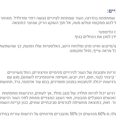
ים:
 שמתפתח בהדרגה, העור שמתחת לעיניים נעשה רפוי ומדולדל. מאוחר
 לנוע ממקומו וגולש מטה, אל תוך השקע הריק שנוצר כתוצאה
ז הלימפטי.
 לסנן את הנוזלים בגוף.
/מיובש ואינו מוזן ומלוחח היטב, האלסטיות שלו נפגעת, כך שהשפעתן
 מראה עייף, נפול ומקומט.
יות ותגובות של העור לגירויים פנימיים וחיצוניים, החל משינויים
 קיצוני (קור, חום, רוח, יובש, חשיפה אינטנסיבית לשמש), מגע עם
גישות יכולה להתבטא במגוון תסמינים, בהם עור אדמומי, גרד, תחושת
ר רגיש יכול להיות תולדה של מצב מולד, אך לעתים, הרגישות מתפתחת
אנשים הסובלים מהבעיה, תאי העצב המצויים מתחת לפני העור רגישים
ר. זאת, כתוצאה מחשיפה לגורמים סביבתיים שונים, כגון קרינת השמש
רגישות בעור היא אחת מתופעות העור השכיחות ביותר. למעלה מ-60% מהנשים וכ-50% מהגברים מדווחים על רגישות עורית במי