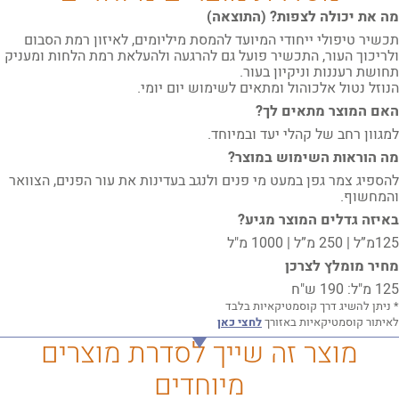
מה את יכולה לצפות? (התוצאה)
תכשיר טיפולי ייחודי המיועד להמסת מיליומים, לאיזון רמת הסבום
ולריכוך העור, התכשיר פועל גם להרגעה ולהעלאת רמת הלחות ומעניק
תחושת רעננות וניקיון בעור.
הנוזל נטול אלכוהול ומתאים לשימוש יום יומי.
האם המוצר מתאים לך?
למגוון רחב של קהלי יעד ובמיוחד.
מה הוראות השימוש במוצר?
להספיג צמר גפן במעט מי פנים ולנגב בעדינות את עור הפנים, הצוואר
והמחשוף.
באיזה גדלים המוצר מגיע?
125מ”ל | 250 מ”ל | 1000 מ"ל
מחיר מומלץ לצרכן
125 מ"ל: 190 ש"ח
* ניתן להשיג דרך קוסמטיקאיות בלבד
לאיתור קוסמטיקאיות באזורך
לחצי כאן
מוצר זה שייך לסדרת מוצרים
מיוחדים