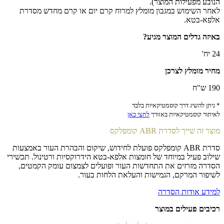
הנובע מפעילות המוצר).
לאחר השימוש במגבון מומלץ למרוח קרם יום או קרם מחדש מסדרת
אלפא-בטא.
באיזה גדלים המוצר מגיע?
24 יח'
מחיר מומלץ לצרכן
190 ש"ח
* ניתן להשיג דרך קוסמטיקאיות בלבד
לאיתור קוסמטיקאיות באזורך
לחצי כאן
מוצר זה שייך לסדרת ABR קומפלקס
סדרת ABR קומפלקס פועלת לחידוש, שיקום והבהרת העור באמצעות
שילוב פעיל במיוחד של חומצות אלפא-בטא הידרוקסיות ורטינול. תכשירי
הסדרה מזרזים את התחדשות העור ופועלים לצמצום עומק הקמטים,
לשיפור המרקם, הגמישות והעלאת הלחות בעור.
למידע אודות הסדרה
רכיבים פעילים במוצר