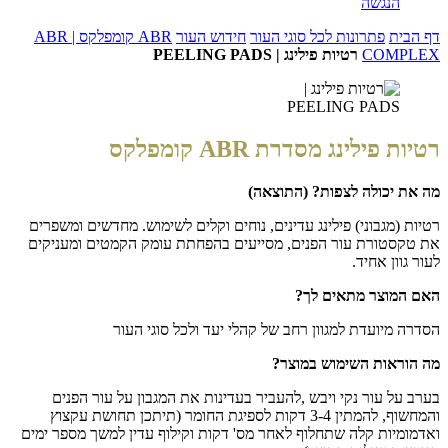
הנגשה
דף הבית
פתרונות לכל סוגי העור
חידוש העור
ABR קומפלקס | ABR
COMPLEX
רטיות פילינג | PEELING PADS
רטיות פילינג מסדרת ABR קומפלקס
מה את יכולה לצפות? (התוצאה)
רטיות (מגבוני) פילינג עדינים, נוחים וקלים לשימוש. מחדשים ומשפרים
את טקסטורת עור הפנים, מסייעים בהפחתת עומק הקמטים ומעניקים
לעור גוון אחיד.
האם המוצר מתאים לך?
הסדרה מיועדת למגוון רחב של קהלי יעד ולכל סוגי העור
מה הוראות השימוש במוצר?
בערב על עור נקי ויבש ,להעביר בעדינות את המגבון על עור הפנים
והמחשוף, להמתין 3-4 דקות לספיגת החומר (תיתכן תחושת עקצוץ
ואדמומיות קלה שתחלוף לאחר מס' דקות וקילוף עדין למשך מספר ימים