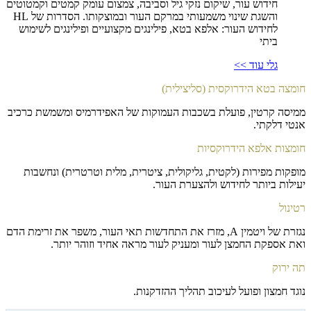
חידוש עור, שיקום נזקי גיל וסביבה, צמצום עומק קמטים וקמטוטים
והשגת שינוי משמעותי במרקם העור ובמוצקותו. הסדרות של HL
לחידוש העור: אלפא בטא, פילינגים מקצועיים ופילינגים לשימוש
ביתי
גלי עוד >>
חומצה בטא הידרוקסית (סליצילית)
ממיסה קרטין, פועלת בשכבות העמוקות של האפידרמיס ומשמשת כרכיב
אנטי דלקתי.
חומצות אלפא הידרוקסיות
מופקות מפירות (לקטית, גליקולית, ציטרית, מלית וטרטרית) ונחשבות
יעילות ביותר לחידוש ולהצערת העור.
רטינול
נגזרת של ויטמין A, מזרז את התחדשות תאי העור, משפר את זרימת הדם
ואת אספקת החמצן לעור ומעניק לעור מראה אחיד וזוהר יותר.
תה ירוק
נוגד חמצון ופועל לעיכוב תהליך ההזדקנות.