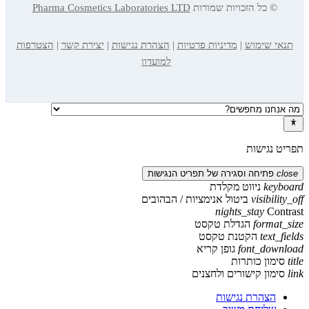
© כל הזכויות שמורות
Pharma Cosmetics Laboratories LTD
תנאי שימוש
|
מדיניות פרטיות
|
הצהרת נגישות
|
יצירת קשר
|
הצטרפות
למועדון
תפריט נגישות
close
פתיחה וסגירה של תפריט הנגישות
keyboard
ניווט מקלדת
visibility_off
ביטול אנימציות / הבהובים
nights_stay
Contrast
format_size
הגדלת טקסט
text_fields
הקטנת טקסט
font_download
גופן קריא
title
סימון כותרות
link
סימון קישורים ולחצנים
הצהרת נגישות