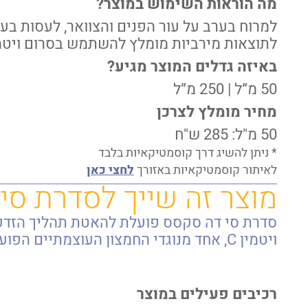
מה הוראות השימוש במוצר?
למרוח בערב על עור הפנים והצוואר, לעסות בעד
לתוצאות מירביות מומלץ להשתמש בסרום ויטמין 
באיזה גדלים המוצר מגיע?
50 מ”ל | 250 מ”ל
מחיר מומלץ לצרכן
50 מ"ל: 285 ש"ח
* ניתן להשיג דרך קוסמטיקאיות בלבד
לאיתור קוסמטיקאיות באזורך
לחצי כאן
מוצר זה שייך לסדרת סי
סדרת סי דה סקסס פועלת להאטת תהליך הזדקנות
ויטמין C, אחד מנוגדי החמצון העוצמתיים הפועל לנטרול רדיקלים חופשיים, להבהרת העור ולעידוד מנגנוני התיקון והשיקום הטבעיים.
למידע אודות הסדרה
רכיבים פעילים במוצר