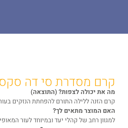
דף הבית
פתרונות לכל סוגי העור
אנטי אייג'ינג
סי דה סקסס | C THE SUCCESS
קרם מסדרת סי דה סקס
מה את יכולה לצפות? (התוצאה)
קרם הזנה ללילה התורם להפחתת הנזקים בעור 
האם המוצר מתאים לך?
למגוון רחב של קהלי יעד ובמיוחד לעור המאופי