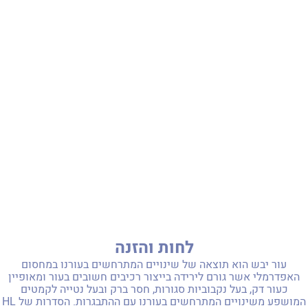
לחות והזנה
עור יבש הוא תוצאה של שינויים המתרחשים בעורנו במחסום
האפדרמלי אשר גורם לירידה בייצור רכיבים חשובים בעור ומאופיין
כעור דק, בעל נקבוביות סגורות, חסר ברק ובעל נטייה לקמטים
המושפע משינויים המתרחשים בעורנו עם ההתבגרות. הסדרות של HL