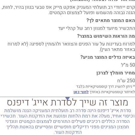
קרם ייחודי רב תועלתי המעניק אפקט מייק אפ טבעי בגוון בהיר, לחות,
הגנה גבוהה מהשמש ופועל לצמצום הקמטים.
האם המוצר מתאים לך?
התכשיר מיועד למגוון רחב של קהלי יעד
מה הוראות השימוש במוצר?
למרוח בעדינות על עור הפנים והצוואר ולהמתין לספיגה (לא למרוח
באזור מתאר העין).
באיזה גדלים המוצר מגיע?
50 מ”ל
מחיר מומלץ לצרכן
250 ש"ח
* ניתן להשיג דרך קוסמטיקאיות בלבד
לאיתור קוסמטיקאיות באזורך
לחצי כאן
מוצר זה שייך לסדרת אייג' דיפנס
סדרת אייג' דיפנס הינה סדרה רב תועלתית המעניקה הגנה מושלמת
וכיסוי אחיד, מעלה את רמת הלחות ומונעת את הזדקנות העור. תכשירי
הסדרה כוללים רכיבים פעילים התורמים לצמצום הקמטים ונוגדני
חמצון המגינים מפני רדיקלים חופשיים ומסייעים בהאטת תהליך
הזדקנות העור.