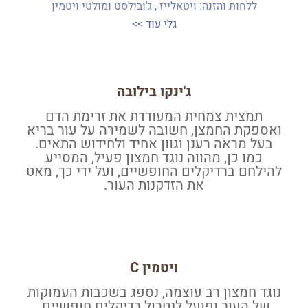
ללחות והזנה: ויטאלייז , ג'ובילסט ומולטי ויטמין
גלי עוד >>
ג'ינקו בילובה
תמצית צמחית המעודדת את זרימת הדם
ואספקת החמצן, חשובה לשמירה על עור בריא
בעל מראה רענן וגוון אחיד ולחידוש התאים.
כמו כן, מהווה נוגד חמצון פעיל, המסייע
להילחם ברדיקלים החופשיים, ועל ידי כך, מאט
את הזדקנות העור.
ויטמין C
נוגד חמצון רב עוצמה, נספג בשכבות העמוקות
של העור ופועל לנטרול רדיקלים חופשיים.