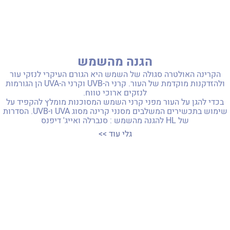
הגנה מהשמש
הקרינה האולטרה סגולה של השמש היא הגורם העיקרי לנזקי עור
ולהזדקנות מוקדמת של העור. קרני ה-UVB וקרני ה-UVA הן הגורמות
לנזקים ארוכי טווח.
בכדי להגן על העור מפני קרני השמש המסוכנות מומלץ להקפיד על
שימוש בתכשירים המשלבים מסנני קרינה מסוג UVA ו-UVB. הסדרות
של HL להגנה מהשמש : סנברלה ואייג' דיפנס
גלי עוד >>