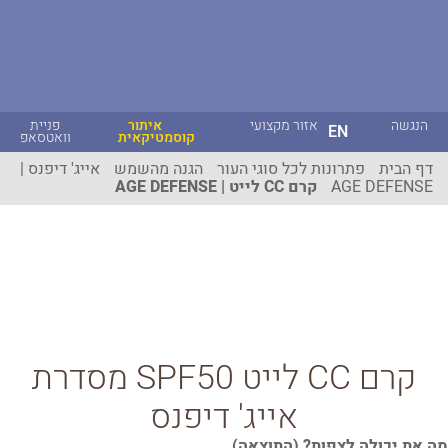
הנגשה
אזור מקצועי
איתור
פניית
EN
קוסמטיקאית
וואטסאפ
דף הבית
פתרונות לכל סוגי העור
הגנה מהשמש
אייג' דיפנס |
AGE DEFENSE
קרם CC לייט | AGE DEFENSE
קרם CC לייט SPF50 מסדרת
אייג' דיפנס
מה את יכולה לצפות? (התוצאה)