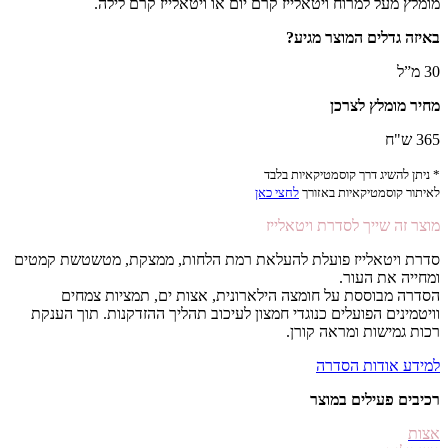
מומלץ מעל למרוח ויטאלייז קרם יום או ויטאלייז קרם לילה.
באיזה גדלים המוצר מגיע?
30 מ”ל
מחיר מומלץ לצרכן
365 ש"ח
* ניתן להשיג דרך קוסמטיקאיות בלבד
לאיתור קוסמטיקאיות באזורך
לחצי כאן
מוצר זה שייך לסדרת ויטאלייז
סדרת ויטאלייז פועלת להעלאת רמת הלחות, ממצקת, מטשטשת קמטים
ומחייה את העור.
הסדרה מבוססת על חומצה הילארונית, אצות ים, תמציות צמחים
וויטמינים הפועלים כנוגדי חמצון לעיכוב תהליך ההזדקנות. תוך הענקת
רכות גמישות ומראה קורן.
למידע אודות הסדרה
רכיבים פעילים במוצר
אצות