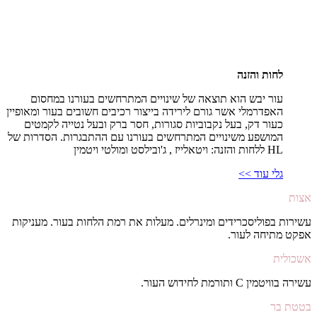
לחות והזנה
עור יבש הוא תוצאה של שינויים המתרחשים בעורנו במחסום
האפדרמלי אשר גורם לירידה בייצור רכיבים חשובים בעור ומאופיין
כעור דק, בעל נקבוביות סגורות, חסר ברק ובעל נטייה לקמטים
המושפע משינויים המתרחשים בעורנו עם ההתבגרות. הסדרות של
HL ללחות והזנה: ויטאלייז , ג'ובילסט ומולטי ויטמין
גלי עוד >>
אצות
עשירות בפוליסכרידים ומינרלים. מעלות את רמת הלחות בעור. מעניקות
אפקט מתיחה לעור.
אשכולית
עשירה בוויטמין C ותורמת לחידוש העור.
בטטת בר