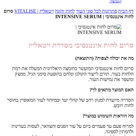
הנגשה
דף הבית
פתרונות לכל סוגי העור
לחות והזנה
ויטאלייז | VITALISE
סרום
לחות אינטנסיבי | INTENSIVE SERUM
סרום לחות אינטנסיבי מסדרת ויטאלייז
מה את יכולה לצפות? (התוצאה)
סרום לחות אינטנסיבי המועשר בחומצה היאלרונית המעלה את רמת
הלחות בעור, תורם לייצור הקולגן ונלחם בהופעת סימני הגיל, ממצק
ומשפר את גמישות העור.
האם המוצר מתאים לך?
הסדרה מיועדת למגוון רחב של קהלי יעד ובמיוחד לעור המאופיין בחוסר
לחות ויובש.
מה הוראות השימוש במוצר?
למרוח פעם עד פעמיים ביום על עור הפנים והצוואר, לעסות בעדינות
ולהמתין לספיגה.