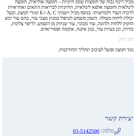
מכיל ריכוז גבוה של חומצות שומן חיוניות – חומצה אוליאית, חומצה
לינולאית וחומצה אלפא לינולאית, החיוניות לבריאות התאים ואחראיות
לרכות העור ולגמישותו. בנוסף מכיל ויטמיני A, C ו-E ונוגדי חמצון, ובעל
יכולת ליחוח מעולה. השמן משמש לטיפול במגוון מצבי עור, בהם עור יבש
הזקוק ללחות ולהזנה, עור מבוגר, עור שניזוק מן השמש, לריפוי צלקות,
כוויות, וכן בעיות עור, כגון אקנה, אקזמה ופסוריאזיס.
תה ירוק
נוגד חמצון ופועל לעיכוב תהליך ההזדקנות.
יצירת קשר
טלפון:
03-5142500