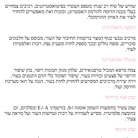
שורש של שיח רב שנתי מטפס העשיר בפיטואסטרוגנים, רכיבים צמחיים
בעלי מבנה הדומה להורמון האסטרוגן, ובזכות זאת מאפשרים להחזיר
לעור את האיזון ההורמונלי.
חומצה היאלורונית
מרכיב טבעי בגוף המצוי ברקמות החיבור של העור, מבוסס על חלבונים
סוכריים, סופח נוזלים ובכך מספק לחות ומעניק נפח, רכות ואלסטיות
לעור.
סנטלה אסיאטיקה
צמח מרפא המכיל טרפנואידים, שלהן מגוון תכונות ריפוי, בהן שיפור
הריפוי של פצעים וכוויות בעור, שיפור תפקוד כלי הדם הקטנים בעור,
זירוז יצירת מרכיבים המסייעים להחזיק לחות בעור, הגנה על תאי מערכת
החיסון ועוד.
שמן אגוז ברזילאי
שמן עשיר בחומצות השומן אומגה ו-9, בוויטמיני A ו-E ובסלניום, וכן
בחומצה פלמיטית. מסייע לשמירה על רכות וגמישות העור ועל מראה עור
צעיר.
שמן קוקואי