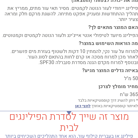
מה את יכולה לצפות? (התוצאה)
פילינג ייחודי לעור הנוטה לקמטים. מסיר תאי עור מתים, ממריץ את
תהליך ההתחדשות ומעניק אפקט מתיחה. להשגת מרקם חלק ומראה
צעיר יותר.
האם המוצר מתאים לך?
הפילינג מיועד לטיפולי אנטי אייג'ינג ולעור הנוטה לקמטים וקמטוטים.
מה הוראות השימוש במוצר?
למרוח על עור נקי, להמתין 10 דקות ולשטוף בעזרת מים פושרים.
לאחר מכן למרוח מסכה או קרם לחות בהתאם לסוג העור.
ובנוסף למרוח מקדם הגנה מסדרת סנברלה SPF30.
באיזה גדלים המוצר מגיע?
50 מ"ל
מחיר מומלץ לצרכן
365 ש"ח
* ניתן להשיג דרך קוסמטיקאיות בלבד
לאיתור קוסמטיקאיות באזורך
לחצי כאן
מוצר זה שייך לסדרת הפילינגים
לבית
פילינג או בעברית קילוף עור, הוא אחד התהליכים השכיחים ביותר