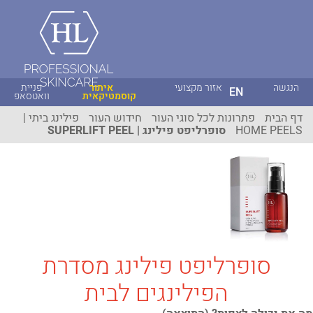
הנגשה
אזור מקצועי
איתור
פניית
EN
קוסמטיקאית
וואטסאפ
דף הבית
פתרונות לכל סוגי העור
חידוש העור
פילינג ביתי |
HOME PEELS
סופרליפט פילינג | SUPERLIFT PEEL
סופרליפט פילינג מסדרת
הפילינגים לבית