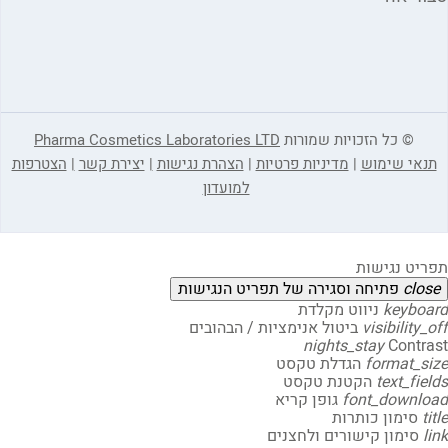
© כל הזכויות שמורות
Pharma Cosmetics Laboratories LTD
תנאי שימוש
|
מדיניות פרטיות
|
הצהרת נגישות
|
יצירת קשר
|
הצטרפות
למועדון
תפריט נגישות
close
פתיחה וסגירה של תפריט הנגישות
keyboard
ניווט מקלדת
visibility_off
ביטול אנימציות / הבהובים
nights_stay
Contrast
format_size
הגדלת טקסט
text_fields
הקטנת טקסט
font_download
גופן קריא
title
סימון כותרות
link
סימון קישורים ולחצנים