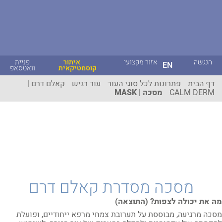
הנגשה
אזור מקצועי
איתור
פניית
EN
קוסמטיקאית
וואטסאפ
דף הבית
פתרונות לכל סוגי העור
עור רגיש
קאלם דרם |
CALM DERM
מסכה | MASK
מסכה מסדרת קאלם דרם
מה את יכולה לצפות? (התוצאה)
מסכה מרגיעה, מבוססת על תערובת צמחי מרפא ייחודיים, ופועלת