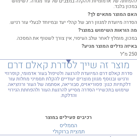
להפחתה של אדמומיות ולהקלה במצבים של עור מגורה. לשימוש
במכון בלבד.
האם המוצר מתאים לך?
הסדרה מיועדת למגוון רחב של קהלי יעד ובמיוחד לבעלי עור רגיש.
מה הוראות השימוש במוצר?
במכון, מומלץ לאחר שלב העיסוי, אין צורך לשטוף את המסכה.
באיזה גדלים המוצר מגיע?
250 מ”ל
מוצר זה שייך לסדרת קאלם דרם
סדרת קאלם דרם המיועדת להרגעה ולטיפול בעור אדמומי, קופרוזי
ורגיש ובנוסף מגוון מוצרים יעודיים להקלת תסמיני מחלות עור
דלקתיות כגון: פסוריאזיס, סבוריאה, אסתמה של העור ורוזציאה.
שימוש בתכשירי הסדרה מסייע להרגעת העור ולהפחתת הגירוי
והדלקת.
למידע אודות הסדרה
רכיבים פעילים במוצר
הממליס
תמצית ברוקולי