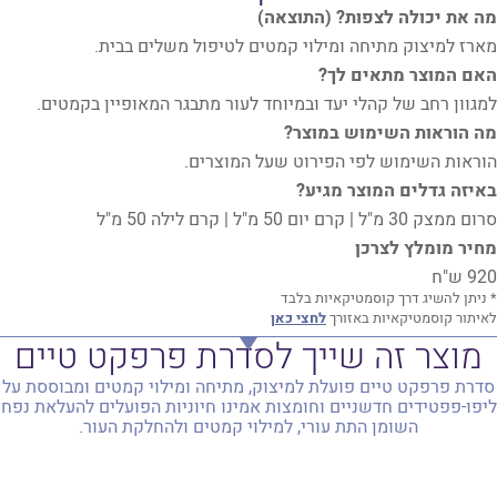
מה את יכולה לצפות? (התוצאה)
מארז למיצוק מתיחה ומילוי קמטים לטיפול משלים בבית.
האם המוצר מתאים לך?
למגוון רחב של קהלי יעד ובמיוחד לעור מתבגר המאופיין בקמטים.
מה הוראות השימוש במוצר?
הוראות השימוש לפי הפירוט שעל המוצרים.
באיזה גדלים המוצר מגיע?
סרום ממצק 30 מ"ל | קרם יום 50 מ"ל | קרם לילה 50 מ"ל
מחיר מומלץ לצרכן
920 ש"ח
* ניתן להשיג דרך קוסמטיקאיות בלבד
לאיתור קוסמטיקאיות באזורך
לחצי כאן
מוצר זה שייך לסדרת פרפקט טיים
סדרת פרפקט טיים פועלת למיצוק, מתיחה ומילוי קמטים ומבוססת על
ליפו-פפטידים חדשניים וחומצות אמינו חיוניות הפועלים להעלאת נפח
השומן התת עורי, למילוי קמטים ולהחלקת העור.
למידע אודות הסדרה