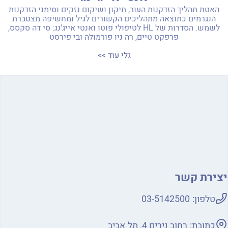
האטת תהליך הזדקנות העור, תיקון ושיקום נזקים וסימני הזדקנות
הנגרמים כתוצאה מתהליכים הקשורים לגיל ומחשיפה מצטברת
לשמש. הסדרות של HL לטיפולי פוטו ואנטי אייג'נג: סי דה סקסס,
פרפקט טיים, רה ניו פורמולה ובי פירסט
גלי עוד >>
יצירת קשר
טלפון:
03-5142500
כתובת:
רחוב נירים 4, תל אביב