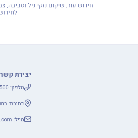
לחידוש 
יצירת קשר
טלפון:
500
כתובת:
רחוב ני
מייל:
s.com