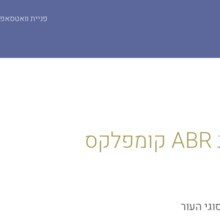
פניית וואטסאפ
מארז התחדשות | REJUVENATION KIT
ס
וגי העור