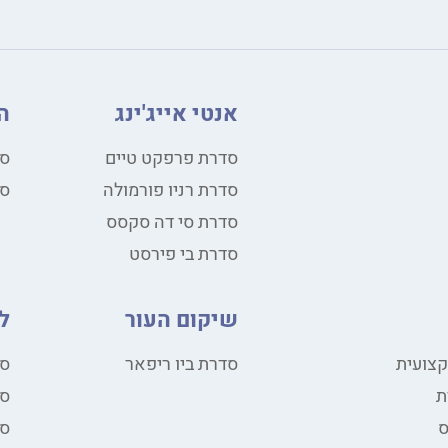
אנטי אייג'ינג
ה
סדרת פרפקט טיים
סד
סדרת רניו פורמולה
סד
סדרת סי דה סקסס
סדרת בי פירסט
שיקום העור
ל
קצועית
סדרת ביו ריפאר
סד
ת
סד
סד