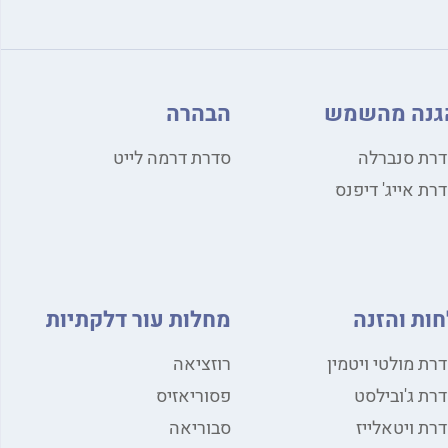
גנה מהשמש
הבהרה
רת סנברלה
סדרת דרמה לייט
רת אייג' דיפנס
חות והזנה
מחלות עור דלקתיות
רת מולטי ויטמין
רוזציאה
רת ג'ובילסט
פסוריאזיס
רת ויטאלייז
סבוריאה