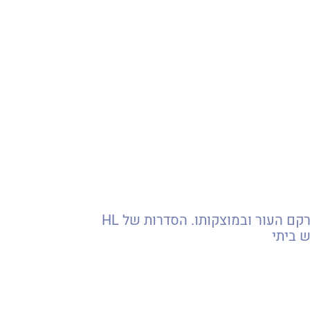
חידוש עור, שיקום נזקי גיל וסביבה, צמצום עומק קמטים וקמטוטים והשגת שינוי משמעותי במרקם העור ובמוצקותו. הסדרות של HL
ש ביתי