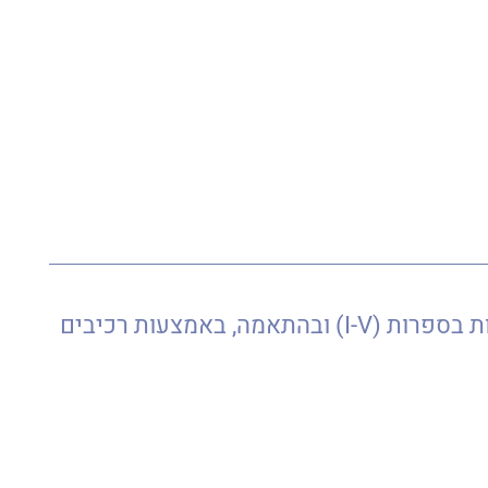
סדרת פילינגים מקצועית המבודלת ברמות עוצמה שונות באמצעות ריכוז ויחס בין החומצות ומסומנות בספרות (I-V) ובהתאמה, באמצעות רכיבים