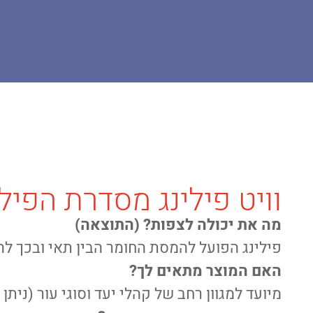
דף הבית
פתרונות לכל סוגי העור
חידוש העור
פילינג מקצועי | PROFESSIONAL PEELS
וויט פילינג מסדרת הפיל
מה את יכולה לצפות? (התוצאה)
פילינג הפועל להמסת החומר הבין תאי ובכך ל
האם המוצר מתאים לך?
מיועד למגוון רחב של קהלי יעד וסוגי עור (נית