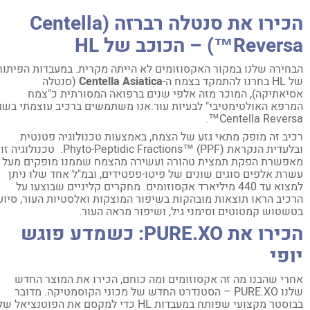
הכירו את סנטלה רברזה (Centella
Reve™) – הכוכב של HL
חירה שלנו במקור האקסוזומים לא הייתה מקרית. במעבדות הפיתוח
 להתמקד בצמח ה-
Centella Asiatica
(סנטלה
יאתיקה), המוכר מזה אלפי שנים ברפואה המסורתית כ"צמח
רפא האולטימטיבי" לבעיות עור.אנו משתמשים ברכיב עוצמתי בשם
Centella Reversa
יב זה מופק מתאי גזע של הצמח, באמצעות טכנולוגיה פטנטית
ובלעדית הנקראת Phyto-Peptidic Fractions™ (PPF). טכנולוגיה זו
פשרת הפקת תמצית טהורה ועשירה מהצמח שממנו מופקים מעל
רת אלפים סוגים שונים של פיטו-פפטידים, ובמ"ל אחד שלו ניתן
למצוא עד 440 מיליארד אקסוזומים. מחקרים קליניים שבוצעו על
כיב הראו תוצאות מובהקות בשיפור המוצקות ואלסטיות העור, סיוע
שטוש קמטוטים וסימני גיל, ושיפור מראה העור.
הכירו את PURE.XO: כשמדע פוגש
ופי
רי שהבנו מה זה אקסוזומים ומה כוחם, הכירו את המוצר החדש
שלנו PURE.XO – הסטנדרט החדש של מכוני הקוסמטיקה. מדובר
בבוסטר מקצועי שפותח במעבדות HL כדי למקסם את הפוטנציאל של