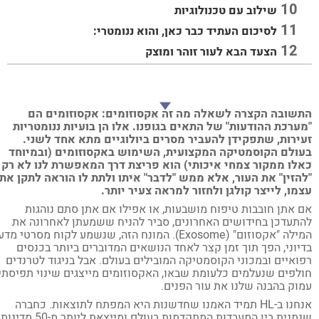
שילוב עם טכנולוגיות
לסיכום העתיד כבר כאן, והוא ננומטרי:
הצעד הבא לעור זוהר ומוצק
שובה הקצרה לשאלה מה זה אקסוזומים: אקסוזומים הם
ערכת ההודעות" של התאים בגופנו. אלו הן בועיות ננומטריות
ירות, שתפקידן להעביר מסרים ביולוגיים מתא אחד לשני.
ולם הקוסמטיקה המקצועית, השימוש באקסוזומים (ובמיוחד
לו ממקור צמחי איכותי) הוא פריצת דרך המאפשרת לנו לא רק
הזין" את העור, אלא ממש "לדבר" איתו ולתת לו הוראה לתקן את
מו, לייצר קולגן ולחזור למראה צעיר יותר.
 אתן חובבות טיפוח מושבעות, או אפילו אם אתן סתם נוהגות
תעדכן בחידושים האחרונים, סביר להניח ששמעתן לאחרונה את
המילה "אקסוזום" (Exosome). המונח הזה, שנשמע לקוח מסרטי מדע
יוני, הפך תוך זמן קצר לאחד הנושאים המדוברים ביותר בכנסים
ואיים ובמכוני הקוסמטיקה המובילים בעולם. אבל בניגוד לטרנדים
לפים שנעלמים כלעומת שבאו, האקסוזומים מייצגים שינוי תפיסתי
וק בהבנה שלנו את עור הפנים.
אנחנו ב-HL תמיד האמנו שחדשנות היא המפתח לתוצאות. כחברה
שנמנית בין המעבדות המתקדמות בעולם ומייצאת ליותר מ-50 מדינות,