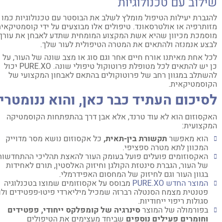
ילוב עם טכנולוגיות
גברת יעילות הטיפול מומלץ לשלב את הבוסטר עם טכנולוגיות כמו
ותרפיה או אולטרסאונד. טיפולים אלו מבוצעים על ידי קוסמטיקאית
סמכת מכיוון שהיא אשת המקצוע המומחית שתדע לאבחן את עורך,
צע אנמנזה ולהתאים את המטרה הטיפולית לעור שלך.
ל אחת מאיתנו אורח חיים אחר וגם סוג או מצב שונה של העור, על
כן יש להתאים לכל מטופלת פרוטוקול טיפולי שונה. PURE.XO יכול
שתלב במגוון רחב של פרוטוקולים בהתאם לאבחון המקצועי של
וסמטיקאית.
סיכום העתיד כבר כאן, והוא ננומטרי:
קסוזום הוא לא עוד טרנד, אלא אבן דרך בהתפתחות הקוסמטיקה
קצועית:
הוא מאפשר
תקשורת בין-תאית,
כל אקסוזום נושא מסר מדוייק
המכוון לתא מטרה ספציפי.
האקסוזומים פועלים פועל בעומק העור להאצת תהליכי ההתחדשות
של העור, הגברת סינטזת הקולגן וחיזוק האלסטין, תורם לאחידות
בגוון העור וגם לחיזוק של המחסום האפידרמלי.
המוצר החדש
PURE.XO
מבוסס על אקסוזומים שמוצו בטכנלוגיה
פטנטית מצמח הסנטלה רברזה שמכיל מיליארדי פיטו-פפטידים ולו
סגולות ריפוי ייחודיות.
בפורמולה של המוצר
סינרגיה של קומפלקס ייחודי, פפטידים
וחומרים פעילים נוספים
שביחד מעצימים את הטיפולים