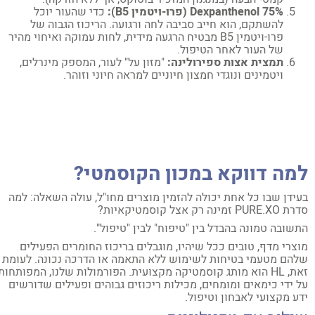
Dexpanthenol 75% (פרו-ויטמין B5):
כדי שהעור יוכל
להשתקם, הוא חייב סביבה לחה ורגועה. הריכוז הגבוה של
פרו-ויטמין B5 מבטיח הרגעה מידית, לחות עמוקה ואיחוי מהיר
של העור לאחר הטיפול.
תמצית אצות ספירולינה:
"מזון על" לעור, המספק מינרלים,
ויטמינים ונוגדי חמצון חיוניים למראה חיוני וזוהר.
מה דווקא במכון הקוסמטי?
ידן שבו כל אחת יכולה להזמין מוצרים מחו"ל, עולה השאלה: למה
PU זמינה רק אצל קוסמטיקאיות?
שובה טמונה בהבדל בין "טיפוח" לבין "טיפול".
צרי מדף, טובים ככל שיהיו, מוגבלים בריכוז החומרים הפעילים
הם מטעמי בטיחות לשימוש ללא התאמה או הדרכה נכונה. לעומת
זאת, HL הוא מותג קוסמטיקה מקצועית. הפורמולות שלנו, המפותחות
 ידי כימאים ומומחים, מכילות ריכוזים גבוהים ופעילים שדורשים
ע מקצועי לאבחון וטיפול.