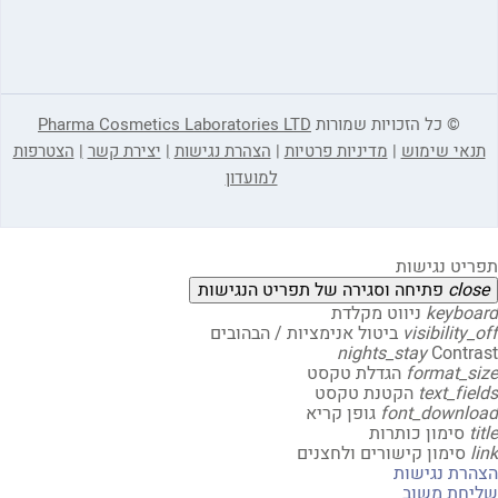
© כל הזכויות שמורות
Pharma Cosmetics Laboratories LTD
אי שימוש
|
מדיניות פרטיות
|
הצהרת נגישות
|
יצירת קשר
|
הצטרפות
למועדון
יט נגישות
clo
פתיחה וסגירה של תפריט הנגישות
keybo
ניווט מקלדת
visibility
ביטול אנימציות / הבהובים
nights_stay
Contr
format_s
הגדלת טקסט
text_fi
הקטנת טקסט
font_downl
גופן קריא
t
סימון כותרות
סימון קישורים ולחצנים
רת נגישות
חת משוב