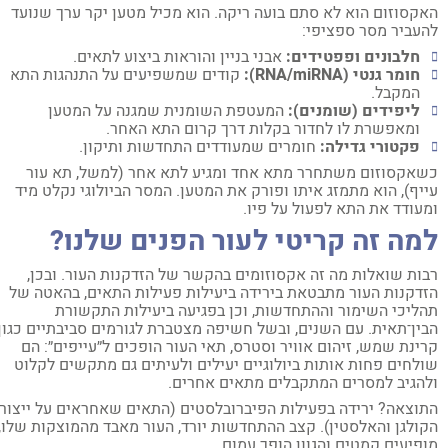
קסוזום הוא לא סתם בועה ריקה. הוא מכיל מטען יקר ערך שנועד
עביר מסר ספציפי:
חלבונים ופפטידים:
אבני בניין והוראות ביצוע לתאים.
חומר גנטי (RNA/miRNA):
קודים שמשפיעים על התנהגות התא
המקבל.
ליפידים (שומנים):
המעטפת השומנית שמגנה על המטען
ומאפשרת לו לחדור בקלות דרך קרום התא האחר.
פקטורי גדילה:
חומרים שמעודדים התחדשות ותיקון.
אקסוזום משתחרר מתא אחד ומגיע לתא אחר (למשל, תא עור
יף), הוא מתמזג איתו ופורק את המטען. המסר הביולוגי נקלט מיד
עודד את התא לפעול על פיו.
מה זה קריטי לעור הפנים שלנו?
ות שואלות מה זה אקסוזומים בהקשר של הזדקנות העור. ובכן,
דקנות העור מתבטאת בירידה ביעילות פעילות התאים, בהאטה של
ליכי השימור וההתחדשות, וכן בפגיעה ביעילות התקשורת
ין־תאית. עם השנים, ובשל חשיפה מצטברת לגורמים סביבתיים כגון
ינת שמש, זיהום אוויר וסטרס, תאי העור הופכים ל״עייפים״: הם
לחים פחות אותות ביולוגיים יעילים ולעיתים גם מתקשים לקלוט
הגיב למסרים המתקבלים מתאים אחרים.
וצאה? ירידה בפעילות הפיברובלסטים (התאים שאחראים על ייצור
ולגן והאלסטין). קצב ההתחדשות יורד, העור מאבד מהמוצקות שלו,
פיעים קמטים והגוון הופך עמום.