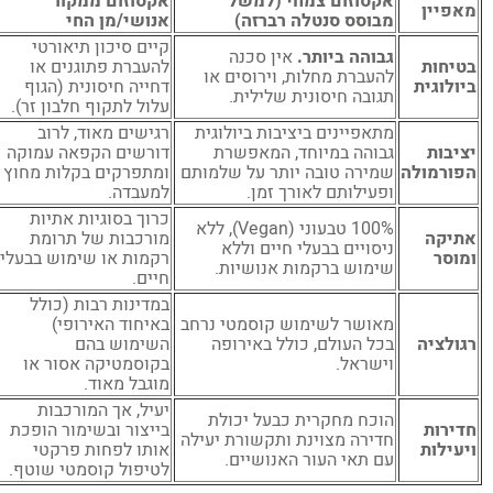
אקסוזום צמחי (למשל
אקסוזום ממקור
אפיין
מבוסס סנטלה רברזה)
אנושי/מן החי
קיים סיכון תיאורטי
גבוהה ביותר.
אין סכנה
טיחות
להעברת פתוגנים או
להעברת מחלות, וירוסים או
יולוגית
דחייה חיסונית (הגוף
תגובה חיסונית שלילית.
עלול לתקוף חלבון זר).
מתאפיינים ביציבות ביולוגית
רגישים מאוד, לרוב
ציבות
גבוהה במיוחד, המאפשרת
דורשים הקפאה עמוקה
פורמולה
שמירה טובה יותר על שלמותם
ומתפרקים בקלות מחוץ
ופעילותם לאורך זמן.
למעבדה.
כרוך בסוגיות אתיות
100% טבעוני (Vegan), ללא
תיקה
מורכבות של תרומת
ניסויים בבעלי חיים וללא
מוסר
רקמות או שימוש בבעלי
שימוש ברקמות אנושיות.
חיים.
במדינות רבות (כולל
מאושר לשימוש קוסמטי נרחב
באיחוד האירופי)
גולציה
בכל העולם, כולל באירופה
השימוש בהם
וישראל.
בקוסמטיקה אסור או
מוגבל מאוד.
יעיל, אך המורכבות
הוכח מחקרית כבעל יכולת
דירות
בייצור ובשימור הופכת
חדירה מצוינת ותקשורת יעילה
יעילות
אותו לפחות פרקטי
עם תאי העור האנושיים.
לטיפול קוסמטי שוטף.