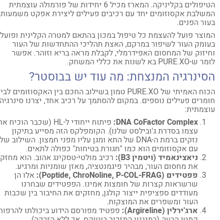
הטיפולים בקליניקה. המארז מכיל 6 יחידות של פורמולה עוצמתית
שלבת אקסוזומים יחד עם רכיבים פעילים ליצירת אפקט משמעותי
ור הפנים.
וצר פועל להעצמת כל טיפול במכון בהתאם למטרה הקלינית ופועל
ומק העור לשיפור במרקם, האצת תהליכי ההתחדשות של העור
יזוק של המחסום האפידרמלי, לקבלת מראה בריא וזוהר. אפשר
PURE.X בא לשנות את כללי המשחק.
סינרגיה המנצחת: מה עוד יש בבוסטר?
הכוח האמיתי של PURE.XO טמון בשילוב החכם בין האקסוזומים לבין
מרים פעילים נוספים. במקום להסתמך על רכיב אחד, יצרנו סינרגיה
צמתית:
DNA CoFactor Complex:
פיתוח ייחודי ל-HL (שכבר הוכיח את
עצמו בסדרת ג'ובילסט שלנו). הקומפלקס הזה מסייע בתיקון
נזקים ברמת ה-DNA של התא ומגן עליו מפני חמצון. השילוב שלו
עם אקסוזומים הוא כמו "חגורת בטיחות" כפולה לתאים.
ניאצינאמיד (ויטמין B3):
רכיב מולטי-טסקינג אהוב. הוא מחזק
את מחסום העור, מבהיר פיגמנטציה, מאזן שומניות ומרגיע.
פפטידים (
Poptide, ChroNoline, P-COL-FRAG):
אלו הן
שרשראות קצרות של חומצות אמינו. הפפטידים שבחרנו
מעודדים ספציפית ייצור קולגן, מחזקים את החיבור בין שכבות
העור ומשפרים את המוצקות.
ארג'ירלין (Argireline):
פפטיד מפורסם הידוע ביכולתו להרפות
קמטי הבעה (
במנגנון המזכיר בוטוקס, אך ללא הזרקה).