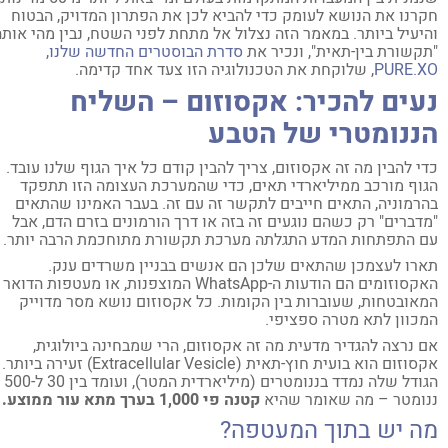
רנו את הנושא לעומק כדי להביא לכן את הפתרון המדויק, הבטוח
יעיל ביותר. במאמר הזה נצלול אל מתחת לפני השטח, נבין מהי אותה
קשורת בין-תאית", ונכיר את
סדרת הבוסטרים החדשה שלנו,
PURE.
, שלוקחת את הטכנולוגיה הזו צעד אחד קדימה.
עים להכיר: אקסוזום – השליח
ננומטרי של הטבע
י להבין מה זה אקסוזום, צריך להבין קודם כל איך הגוף שלנו עובד.
וף מורכב ממיליארדי תאים, כדי שהמערכת העצומה הזו תתפקד
רמוניה, התאים חייבים לתקשר זה עם זה. בעבר האמינו שהתאים
דברים" רק כשהם נוגעים זה בזה או דרך הורמונים בזרם הדם, אבל
 התפתחות המדע התגלתה מערכת תקשורת מתוחכמת הרבה יותר.
רו לעצמכן שהתאים שלכן הם אנשים בבניין משרדים ענק.
האקסוזומים הם הודעות ה-WhatsApp המוצפנות, או מעטפות הדואר
אובטחות, שעוברות בין הקומות. כל אקסוזום נושא מסר מדוייק
כוון לתא מטרה ספציפי.
 נרצה להגדיר מדעית מה זה אקסוזום, הרי שמבחינה ביולוגית,
אקסוזום הוא בועית חוץ-תאית (Extracellular Vesicle) זעירה ביותר.
הגודל שלה נמדד בננומטרים (מיליארדית המטר), ועומד בין 30 ל-500
ומטר – מה שאומר שהיא
קטנה פי 1,000 בערך מתא עור ממוצע.
ה יש בתוך המעטפה?