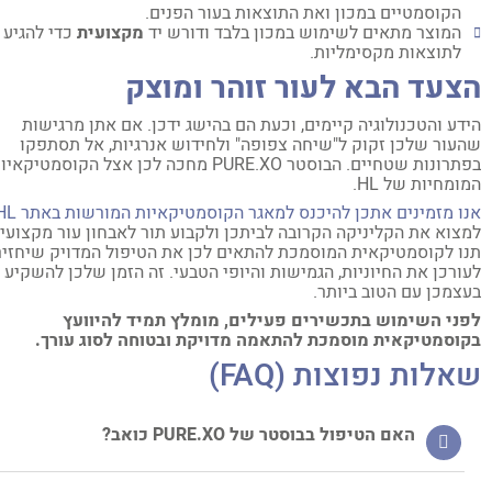
הקוסמטיים במכון ואת התוצאות בעור הפנים.
המוצר מתאים לשימוש במכון בלבד ודורש יד
מקצועית
כדי להגיע
לתוצאות מקסימליות.
צעד הבא לעור זוהר ומוצק
דע והטכנולוגיה קיימים, וכעת הם בהישג ידכן. אם אתן מרגישות
עור שלכן זקוק ל"שיחה צפופה" ולחידוש אנרגיות, אל תסתפקו
בפתרונות שטחיים. הבוסטר PURE.XO מחכה לכן אצל הקוסמטיקאיות
ומחיות של HL.
ו מזמינים אתכן להיכנס למאגר הקוסמטיקאיות המורשות באתר HL
,
צוא את הקליניקה הקרובה לביתכן ולקבוע תור לאבחון עור מקצועי.
ו לקוסמטיקאית המוסמכת להתאים לכן את הטיפול המדויק שיחזיר
ורכן את החיוניות, הגמישות והיופי הטבעי. זה הזמן שלכן להשקיע
צמכן עם הטוב ביותר.
ני השימוש בתכשירים פעילים, מומלץ תמיד להיוועץ
וסמטיקאית מוסמכת להתאמה מדויקת ובטוחה לסוג עורך.
אלות נפוצות (FAQ)
האם הטיפול בבוסטר של PURE.XO כואב?