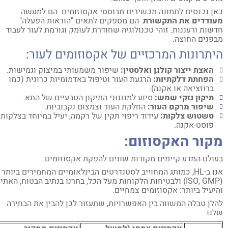
ן נכנסים לתמונה תכשירים מבוססי אקסוזומים. הם למעשה
ודדים את התקשורת
. הם מספקים לתאים "הוראות הפעלה"
שות ורעננות. זוהי טכנולוגיה שחודרת לעומק וגורמת לעור לעבוד
פנים החוצה.
יתרונות המרכזיים של אקסוזומים לעור:
האצת ייצור קולגן ואלסטין:
שיפור משמעותי במיצוק וגמישות.
הפחתת דלקתיות:
הרגעת העור וטיפול באדמומיות כרונית (כמו
ברוזציאה או אקנה).
תיקון נזקי שמש:
סיוע למנגנוני התיקון הטבעיים של התא.
שיפור מרקם העור:
החלקת העור וצמצום נקבוביות.
טשטוש צלקות:
עידוד ריפוי תקין של רקמה, יעיל במיוחד בצלקות
פוסט-אקנה.
קור האקסוזום:
ולם המדע קיימים מקורות שונים להפקת אקסוזומים.
מחוייב לסטנדרטים הבינלאומיים המחמירים ביותר
לבטיחות הלקוחות מעל הכל, בחרנו בנתיב הבטוח, האתי
יעיל ביותר: אקסוזומים צמחיים.
לן טבלה המשווה בין האפשרויות, שתעזור לכן להבין את הבחירה
נו: