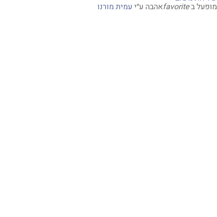
על ב
favorite
אהבה
ע״י
עמית מורנו