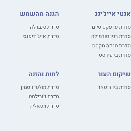
י אייג'ינג
הגנה מהשמש
ת פרפקט טיים
סדרת סנברלה
ת רניו פורמולה
סדרת אייג' דיפנס
ת סי דה סקסס
ת בי פירסט
קום העור
לחות והזנה
ת ביו ריפאר
סדרת מולטי ויטמין
סדרת ג'ובילסט
סדרת ויטאלייז