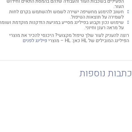
הפעילים בשכבות העור והעבודה שלהם בהמסת התאים וחידוש
העור.
חשוב להימנע מחשיפה ישירה לשמש ולהשתמש בקרם לחות
לשמירה על תוצאות הטיפול.
שימוש נכון וקבוע בפילינג מסייע במניעת הזדקנות מוקדמת ושומר
על מראה רענן וחיוני.
צה להעניק לעור שלך טיפול מקצועי? היכנסי להכיר את מוצרי
לינג המובילים של HL כאן: HL – מוצרי
פילינג לפנים
בות נוספות