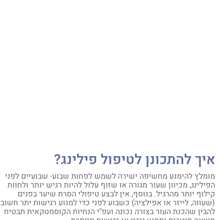
יך להתכונן לטיפול פילינג?
מלץ להימנע מחשיפה ישירה לשמש לפחות שבוע- שבועיים לפני
ילינג, מכיוון שעור מגורה או שזוף עלול להיות רגיש יותר ולחוות
לוף יותר מהרגיל. בנוסף, אין לבצע טיפולי הסרת שיער בפנים
עווה, לייזר או אפילציה) כשבוע לפני כדי למנוע רגישות יתר חשוב
בין שהכנת העור בצורה נכונה ועפ"י הנחיות הקוסמטקאית תבטיח