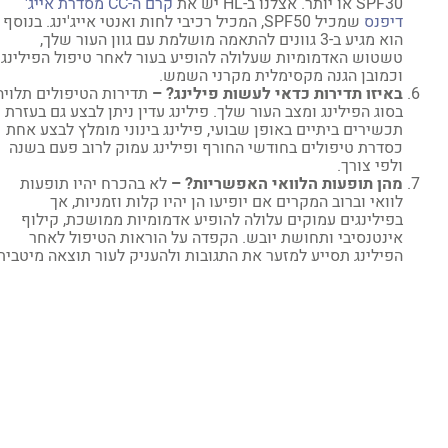
SPF30 או יותר. אצלנו ב-HL יש את
קרם ה-CC מסדרת אייג'
דיפנס
שמכיל SPF50, המכיל רכיבי לחות ואנטי אייג'ינג. בנוסף
הוא מגיע ב-3 גוונים להתאמה מושלמת עם גוון העור שלך,
טשטוש האדמומיות שעלולה להופיע בעור לאחר טיפול הפילינג
וכמובן הגנה מקסימלית מקרני השמש.
באיזו תדירות כדאי לעשות פילינג? –
תדירות הטיפולים תלויה
בסוג הפילינג ומצב העור שלך. פילינג עדין ניתן לבצע גם בעזרת
תכשירים ביתיים באופן שבועי, פילינג בינוני מומלץ לבצע אחת
כסדרת טיפולים בחודשי החורף ופילינג עמוק לרוב פעם בשנה
ולפי צורך.
מהן תופעות הלוואי האפשריות? –
לא בהכרח יהיו תופעות
לוואי וברוב המקרים אם יופיעו הן יהיו קלות וזמניות, אך
בפילינגים עמוקים עלולה להופיע אדמומיות ממושכת, קילוף
אינטנסיבי ותחושת יובש. הקפדה על הוראות הטיפול לאחר
הפילינג תסייע למזער את התגובות ולהעניק לעור תוצאה מיטבית.