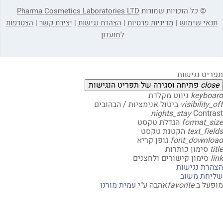
© כל הזכויות שמורות
Pharma Cosmetics Laboratories LTD
אי שימוש
|
מדיניות פרטיות
|
הצהרת נגישות
|
יצירת קשר
|
הצטרפות
למועדון
יט נגישות
clo
פתיחה וסגירה של תפריט הנגישות
keybo
ניווט מקלדת
visibility
ביטול אנימציות / הבהובים
nights_stay
Contr
format_s
הגדלת טקסט
text_fi
הקטנת טקסט
font_downl
גופן קריא
t
סימון כותרות
סימון קישורים ולחצנים
רת נגישות
חת משוב
על ב
favorite
אהבה
ע״י
עמית מורנו