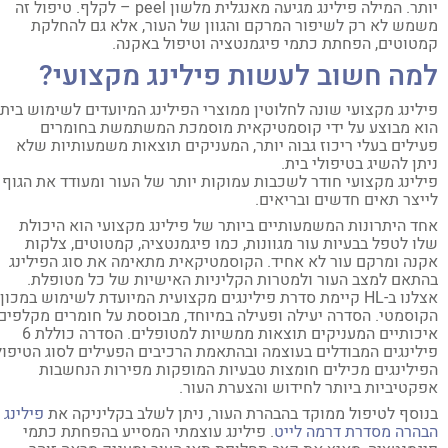
יותר. המילה פילינג מגיעה מאנגלית מלשון peel – לקלף. טיפול זה
מש לא רק לשיפור המרקם והגוון של העור, אלא גם להחלקת
טוטים, הפחתת כתמי פיגמנטציה וטיפול באקנה.
מה חשוב לעשות פילינג מקצועי?
לינג מקצועי שונה לחלוטין ממוצרי הפילינג המיועדים לשימוש ביתי.
א מבוצע על ידי קוסמטיקאית מוסמכת המשתמשת בחומרים
ילים בעלי ריכוז גבוה יותר, המעניקים תוצאות משמעותיות שלא
תן להשיג בטיפולי בית.
לינג מקצועי חודר לשכבות עמוקות יותר של העור ומעודד את הגוף
יצר תאים חדשים ובריאים.
ד היתרונות המשמעותיים ביותר של פילינג מקצועי הוא היכולת
ו לטפל בבעיות עור מגוונות, כמו פיגמנטציה, קמטוטים, צלקות
נה ומרקם עור לא אחיד. הקוסמטיקאית מתאימה את סוג הפילינג
תאם למצב העור ולמטרות הקליניות האישיות של כל מטופלת.
אצלנו ב-HL קיימת סדרת פילינגים מקצועית המיועדת לשימוש במכון
וסמטי. הסדרה יעילה ופעילה במיוחד, מבוססת על חומרים מקלפים
איכותיים המעניקים תוצאות ממשיות למטופלים. הסדרה כוללת 6
לינגים המבודלים בעוצמה ובהתאמת הרכיבים הפעילים לסוג הטיפול.
ילינגים מכילים חומצות טבעיות המופקות מפירות הנחשבות
קטיביות ביותר לחידוש והצערת העור.
וסף לטיפול ממוקד בהבהרת העור, ניתן לשלב בקליניקה את
פילינג
הרה מסדרת דרמה לייט
. פילינג עוצמתי המסייע בהפחתת כתמי