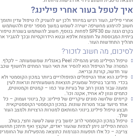
צאה מיטבית ותמנע גירוי או רגישות מיותרת.
יך לטפל בעור אחרי פילינג?
רי פילינג, העור רגיש במיוחד ולכן יש להעניק לו טיפול עדין ותומך.
וב להימנע מחשיפה ישירה לשמש במשך מספר ימים ולהשתמש
בקרם הגנה עם SPF30 לפחות. בנוסף, חשוב להשתמש בשגרת טיפוח
תית המבוססת על חומצות אלפא ובטא הידרוקסיות ובכך להגביר את
ליך התחדשות העור.
סיכום, מה חשוב לזכור?
טיפול הפילינג מגיע מהמילה Peel באנגלית שמשמעותה – לקלף.
המטרה של הטיפול הוא להסיר את תאי העור המתים ולחשוף שכבת
עור חדשה, קורנת ובריאה.
פילינג הוא אחד הטיפולים הפופולריים ביותר במכון הקוסמטי ולא
בכדי. מדובר בטיפול שמעניק תוצאות משמעותיות ונראות לעין
ומענה עבור מגוון רחב של בעיות עור כמו – קמטים וקמטוטים,
כתמים וגוון לא אחיד, אקנה וכו'..
קיימים שלושה סוגים עיקריים של פילינג: קל, בינוני ועמוק – כל
אחד מיועד עבור מטרות שונות. במכון הקוסמטי הקוסמטיקאית
תבצע טיפול פילינג בינוני המותאם למטרות הרצויות ולמצב העור
שלך.
טיפול במכון הקוסמטי לרוב ימשך בין שעה לשעה וחצי, בשלב
הנחת הפילינג ניתן לצפות שהעור יאדים, יעקצץ ואף תיתכן תחושת
צריבה – כל אלו תופעות הנגרמות כתוצאה מהפעילות של החומרים