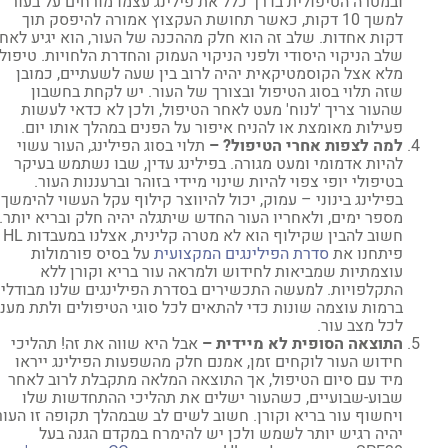
ובמטרה הטיפולית בדרך כלל את פילינג עצמו מורחים על בעור
למשך 10 דקות, כאשר תחושת העקצוץ אמורה להיפסק תוך
דקות אחדות. שלב זה הוא חלק מההכנה של העור, הוא יגיע לאחר
שלב הניקוי היסודי ולפני הניקוי העמוק והחדרת הלחויות. טיפול
מלא אצל הקוסמטיקאית יהיה לרוב בין שעה לשעתיים, כמובן
שזה תלוי בסוג הטיפול ובצורך של העור. יש לקחת בחשבון
שהעור צריך 'לנוח' מעט לאחר הטיפול, ולכן לא כדאי לעשות
פעילות מאומצת או להניח איפור על הפנים במהלך אותו יום.
למה לצפות אחרי הטיפול? –
תלוי בסוג הפילינג, העור עשוי
להיות אדמומי ומעט מגורה. בפילינג עדין, שבו נשתמש בעיקר
בטיפולי יופי צפוי להיות שינוי מיידי בזוהר וברעננות העור.
בפילינג בינוני – עמוק, יכול להיווצר קילוף עקל העשוי להימשך
מספר ימים, ולאחריו העור החדש שיתגלה יהיה חלק ובריא יותר.
חשוב להבין שקילוף הוא לא מטרה קלינית, אצלנו במעבדות HL
פיתחנו את
סדרת הפילינגים המקצועית
על בסיס פורמולות
עוצמתיות שמביאות לחידוש ולמראה עור בריא וקורן ללא
התקלפויות. למעשה התכשירים בסדרת הפילינגים שלנו מבודלים
ברמות עוצמה שונות כדי להתאים לכל סוגי הטיפולים ולתת מענה
לכל מצב עור.
התוצאה הסופית לא מיידית –
אבל היא שווה את זה! תהליכי
חידוש העור לוקחים זמן, אמנם חלק מהשפעות הפילינג ייראו
מיד עם סיום הטיפול, אך התוצאה המלאה מתקבלת לרוב לאחר
שבוע-שבועיים, כשהעור ישלים את תהליכי ההתחדשות שלו
ויחשוף עור בריא וקורן. חשוב לשים לב שבמהלך תקופה זו העור
יהיה רגיש יותר לשמש ולכן יש להימרח במקדם הגנה בעל