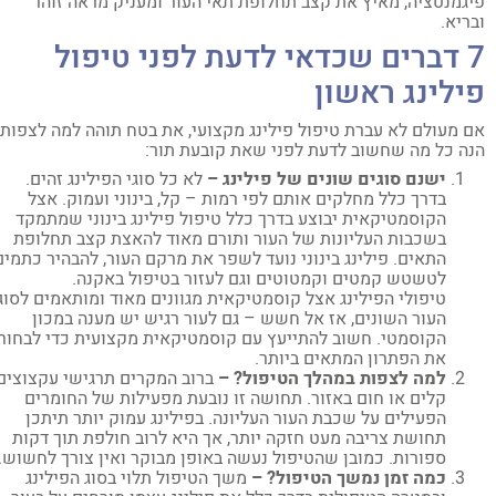
גמנטציה, מאיץ את קצב תחלופת תאי העור ומעניק מראה זוהר
ריא.
7 דברים שכדאי לדעת לפני טיפול
ילינג ראשון
 מעולם לא עברת טיפול פילינג מקצועי, את בטח תוהה למה לצפות.
ה כל מה שחשוב לדעת לפני שאת קובעת תור:
ישנם סוגים שונים של פילינג –
לא כל סוגי הפילינג זהים.
בדרך כלל מחלקים אותם לפי רמות – קל, בינוני ועמוק. אצל
הקוסמטיקאית יבוצע בדרך כלל טיפול פילינג בינוני שמתמקד
בשכבות העליונות של העור ותורם מאוד להאצת קצב תחלופת
התאים. פילינג בינוני נועד לשפר את מרקם העור, להבהיר כתמים,
לטשטש קמטים וקמטוטים וגם לעזור בטיפול באקנה.
טיפולי הפילינג אצל קוסמטיקאית מגוונים מאוד ומותאמים לסוגי
העור השונים, אז אל חשש – גם לעור רגיש יש מענה במכון
הקוסמטי. חשוב להתייעץ עם קוסמטיקאית מקצועית כדי לבחור
את הפתרון המתאים ביותר.
למה לצפות במהלך הטיפול? –
ברוב המקרים תרגישי עקצוצים
קלים או חום באזור. תחושה זו נובעת מפעילות של החומרים
הפעילים על שכבת העור העליונה. בפילינג עמוק יותר תיתכן
תחושת צריבה מעט חזקה יותר, אך היא לרוב חולפת תוך דקות
ספורות. כמובן שהטיפול נעשה באופן מבוקר ואין צורך לחשוש.
כמה זמן נמשך הטיפול? –
משך הטיפול תלוי בסוג הפילינג