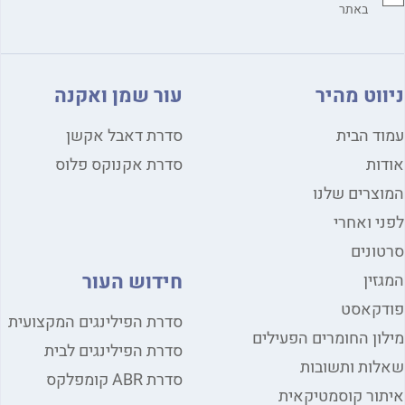
באתר
ווט מהיר
עור שמן ואקנה
ד הבית
סדרת דאבל אקשן
ות
סדרת אקנוקס פלוס
צרים שלנו
י ואחרי
ונים
חידוש העור
זין
דקאסט
סדרת הפילינגים המקצועית
ון החומרים הפעילים
סדרת הפילינגים לבית
ות ותשובות
סדרת ABR קומפלקס
ור קוסמטיקאית