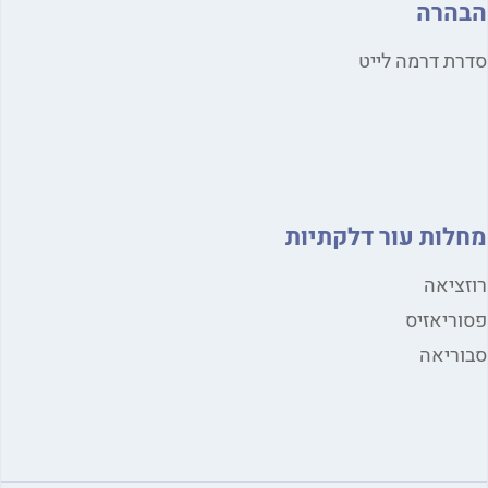
הרה
ת דרמה לייט
לות עור דלקתיות
ציאה
ריאזיס
ריאה