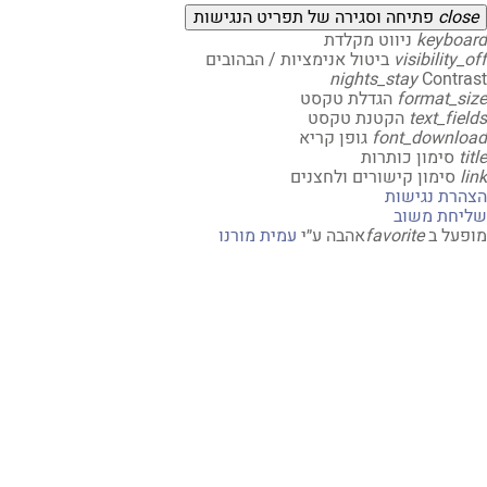
clo
פתיחה וסגירה של תפריט הנגישות
keybo
ניווט מקלדת
visibility
ביטול אנימציות / הבהובים
nights_stay
Contr
format_s
הגדלת טקסט
text_fi
הקטנת טקסט
font_downl
גופן קריא
t
סימון כותרות
סימון קישורים ולחצנים
רת נגישות
חת משוב
על ב
favorite
אהבה
ע״י
עמית מורנו