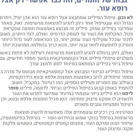
גבוה של חומרים, וזה כבר אפשרי רק אצל
רופא עור.
 נכון
.
טיפול הפילינג שמתבצע אצל רופא עור הוא אכן יעיל, ויתרונו
דול הוא שבטיפול אחד ניתן להגיע לתוצאות מרשימות. זאת, מאחר
דובר בפילינג עמוק. פילינג זה מבוצע באמצעות חומצה שנקראת
ול, המקלפת את העור עד לעומק הדרמיס. ואולם, לצד היתרון, חשוב
כור שככל שקילוף העור עמוק יותר, כך הטראומה לעור גדול היותר
סיכון לתופעות לוואי גבוה יותר, והוא כרוך בהחלמה ממושכת יותר.
ולם, ניתן בהחלט להגיע לתוצאות מרשימות ויעילות לא פחות כאשר
לבים טיפולי פילינג אצל הקוסמטיקאית במשך מספר חודשים, עם
פול ביתי בפילינג המותאם במיוחד לסוג ולמצב עורך.
פול הפילינג הבינוני המבוצע אצל קוסמטיקאיות מבוסס על סדרה בת
פר טיפולים, לרוב באמצעות חומצות אלפא ובטא הידרוקסיות,
ילוב עם חומרים פעילים נוספים, כמו רטינול. במקביל, חשוב
תמיד באופן קבוע בטיפול הפילינג הביתי. לדוגמה, פילינג
סופר
יפט
הוא פילינג ביתי עוצמתי במיוחד שמיועד לחדש את העור
העניק לו אפקט מיצוק ומתיחה. הוא מכיל חומצות אלפא ובטא, וכן
ינול ותמציות ענבים ותאנים.
ינרגיה בין רכיבים עוצמתיים אלה מאפשרת להשיג תוצאות
שימות בטיפול בנזקי שמש ובחידוש העור – בטיפול בפיגמנטציה,
פור הגוון ומרקם העור, צמצום קמטים וקמטוטים, טשטוש צלקות
נה ומיצוק העור.