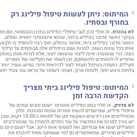
המיתוס: ניתן לעשות טיפול פילינג רק
בחורף ובסתיו.
 בהכרח.
זה אולי נכון לגבי טיפולי הפילינג במכון הקוסמטי, וגם אז
יקר כאשר מדובר בפילינג בינוני, שהוא אינטנסיבי יחסית. ואולם,
שר מדובר בפילינג ביתי, אפשר בהחלט, ואף רצוי להתמיד בו ולבצע
תו בכל עונות השנה. למרות שגם טיפולים אלה מבוססים על קילוף
ור, הרי שהמטרה אינה ליצור טראומה לעור, אלא לגרות אותו באופן
סייע לו להתחדש ולהשתקם, וכן לשפר את הקליטה של חומרים
ילים. התמדה בטיפול תעזור לעור להיראות חיוני, גמיש, עשיר יותר
חות ורגוע יותר, ולטווח ארוך, תעזור לשמור על מראה עור צעיר יותר.
המיתוס:
טיפול פילינג ביתי מצריך
הקדשת הרבה זמן
 מדויק.
זה תלוי בסוג הפילינג ומטרתו. ישנם סוגים שונים של
פולי פילינג, שמיועדים להשיג מטרות שונות ומגוונות. חלק
מהפילינגים אכן דורשים השקעת זמן של לפחות כ-15-20 דקות, שכן
 צורך למרוח את התכשיר על עור הפנים, להמתין עד שהמרכיבים
עילים יעשו את עבודתם, ואז לשטוף אותו היטב. אבל ישנם היום גם
לינגים מהירים, שמאפשרים גם למי שעסוקה מאוד להכניס את