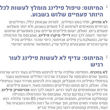
המיתוס:
טיפול פילינג מומלץ לעשות לכל
היותר פעמיים שלוש בשבוע.
 מדויק.
תלוי בסוג הפילינג. למרות שבאופן כללי, הפילינגים
הביתיים מתאימים לשימוש 1-2 פעמים בשבוע, ולא יותר משלוש
מים ביום. ואולם, ישנם פילינגים עדינים שכן מאפשרים שימוש
מיומי. דוגמה לכך הוא
דיילי מיקרו פילינג
, שמבוסס על פורמולה
ינה, המשלבת בין פילינג אנזימטי, כימי ומכני. הפילינג מכיל
קרו-גרגרים שמבצעים קילוף עדין, המאפשר שימוש יומיומי.
המיתוס:
עדיף לא לעשות פילינג לעור
רגיש
 בהכרח.
התפיסה שלפיה עדיף להימנע מפילינג בעור רגיש שרווחה
שך שנים התבססה על העובדה שרכיבי הפילינג ששימשו בעבר
יפולי הפילינג היו מוגבלים, וקשה היה להימנע מגירוי העור בטיפולים
ה. ואולם, כיום תחום הפילינגים התפתח מאוד, וישנם פילינגים
ינים שמתאימים גם לעור רגיש. דוגמה לכך הוא
אנזימטיק פילינג
.
ו פילינג עדין במרקם קרמי, שמבוסס על הפורמולה המכילה
קומפלקס אנזימים, חומצות אמינו, פרו-ויטמין B5 וסיבי צלולוז. הוא
יס ומסיר תאים מתים, תוך שמירה על רמת הלחות הטבעית של
ור, מפחית קמטוטים ויוצר גוון אחיד ובריא.