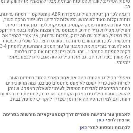
פול הפילינג לשגרת הטיפוח הביתית מבלי להתאמץ או להשקיע זמן
.
דוגמה לכך הן רטיות הפילינג מסדרת ABR קומפלקס – רטיות עדינות,
חות וקלות מאוד לשימוש, הפועלות לחידוש ולשיפור מרקם העור,
ייעות בהפחתת עומק הקמטים ומעניקות לעור גוון אחיד. רטיות
ילינג מכילות נוזל חידוש המבוסס על חומצות אלפא ובטא הידרוקסי
ל רטינול, בשילוב עם תה ירוק, ובזכות עדינותן, אין צורך להסיר את
כשיר. לכן, השימוש ברטיות נוח, פשוט וקצר. כל שעליכן לעשות
הוא להעביר בעדינות את המגבון על עור הפנים והמחשוף, להמתין 3-4
ות לספיגת החומר ו… זהו. כעת ניתן למרוח את קרם הלחות
המשיך בשגרת היום. גם את הפילינג הזה אגב, ניתן לבצע באופן
מיומי.
פולי הפילינג מהווים כיום את אחת מאבני היסוד בטיפוח העור.
רות זאת, עדיין ישנם לא מעט מיתוסים סביבם. כמה מהשכיחים
ותר מתייחסים לתדירות הטיפול, לעיתוי לשאלת האפקט שניתן
שיג בעזרת פילינגים במכון הקוסמטי או בבית, לסוגיות כמו רגישות
ור, וגם למידת הטירחה או הזמן שצריך להקדיש לטיפול בבית.
בחון עור ורכישת מוצרים דרך קוסמטיקאיות מורשות בפריסה
צית לחצי
כאן
תבות נוספות לחצי
כאן