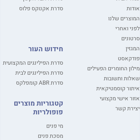
ות
סדרת אקנוקס פלוס
צרים שלנו
י ואחרי
ונים
חידוש העור
זין
דקאסט
סדרת הפילינגים המקצועית
ון החומרים הפעילים
סדרת הפילינגים לבית
ות ותשובות
סדרת ABR קומפלקס
ור קוסמטיקאית
ר אישי מקצועי
קטגוריות מוצרים
רת קשר
פופולריות
מי פנים
מסכת פנים