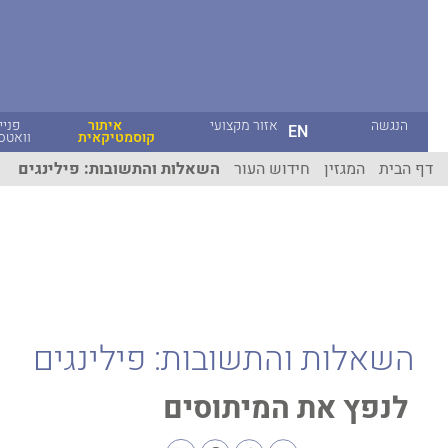
הנגשה
אזור מקצועי
איתור
פניית
EN
קוסמטיקאית
וואטסאפ
ף הבית
המגזין
חידוש העור
השאלות והתשובות: פילינגים
השאלות והתשובות: פילינגים
לנפץ את המיתוסים