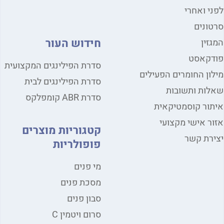
י ואחרי
ונים
חידוש העור
זין
דקאסט
סדרת הפילינגים המקצועית
ון החומרים הפעילים
סדרת הפילינגים לבית
ות ותשובות
סדרת ABR קומפלקס
ור קוסמטיקאית
ר אישי מקצועי
קטגוריות מוצרים
רת קשר
פופולריות
מי פנים
מסכת פנים
סבון פנים
סרום ויטמין C