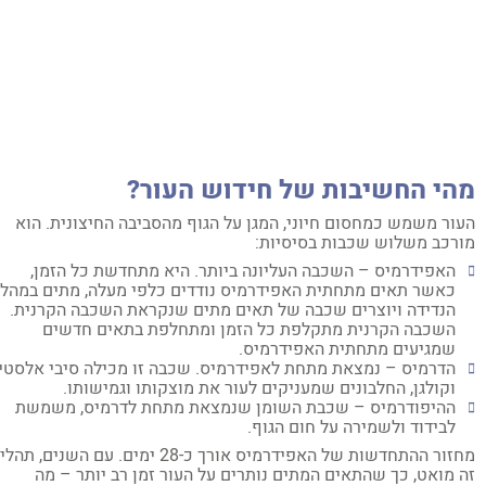
הי החשיבות של חידוש העור?
ור משמש כמחסום חיוני, המגן על הגוף מהסביבה החיצונית. הוא
רכב משלוש שכבות בסיסיות:
האפידרמיס – השכבה העליונה ביותר. היא מתחדשת כל הזמן,
כאשר תאים מתחתית האפידרמיס נודדים כלפי מעלה, מתים במהלך
הנדידה ויוצרים שכבה של תאים מתים שנקראת השכבה הקרנית.
השכבה הקרנית מתקלפת כל הזמן ומתחלפת בתאים חדשים
שמגיעים מתחתית האפידרמיס.
הדרמיס – נמצאת מתחת לאפידרמיס. שכבה זו מכילה סיבי אלסטין
וקולגן, החלבונים שמעניקים לעור את מוצקותו וגמישותו.
ההיפודרמיס – שכבת השומן שנמצאת מתחת לדרמיס, משמשת
לבידוד ולשמירה על חום הגוף.
מחזור ההתחדשות של האפידרמיס אורך כ-28 ימים. עם השנים, תהליך
 מואט, כך שהתאים המתים נותרים על העור זמן רב יותר – מה