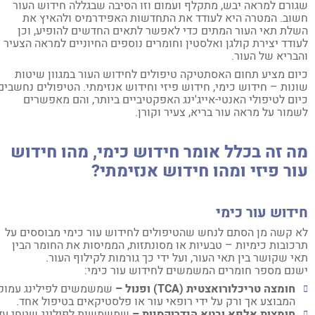
ורם למראה יבש, מתקלף ועמום וזו הסיבה שבגללה חידוש העור
וב. המטרה היא לעודד את התחדשות האפידרמיס ולהאיץ את
לת תאי העור המתים כדי לאפשר לתאים החדשים להופיע, וכן
ודד יצירת קולגן ואלסטין וחומרים נוספים החיוניים למראה הצעיר
בריא של העור.
ום מציע תחום האסתטיקה טיפולים לחידוש העור במגוון שיטות
נות – חידוש כימי, חידוש פיזי וחידוש אנזימתי. הטיפולים נחשבים
ום לטיפולי האנטי-אייג'ינג האפקטיביים ביותר, והם מאפשרים
מור על מראה עור בריא, צעיר וקורן.
ה זה בכלל אומר חידוש כימי, מהו חידוש
ור פיזי ומהו חידוש אנזימתי?
דוש עור כימי
 קשה מן הסתם לנחש שהטיפולים לחידוש עור כימי מבוססים על
כובות כימיות – טבעיות או מסונתזות, הממיסות את החומר הבין
י שקושר בין תאי העור, ועל ידי כך גורמות לקילוף העור.
נם מספר חומרים המשמשים לחידוש עור כימי:
חומצה טריכלורואצטית (
TCA
) ופנול –
שמשמשים לפילינג עמוק
המבוצע אך ורק על ידי רופאי עור או פלסטיקאים בטיפול אחד.
חומצות אלפא ובטא הידרוקסיות –
שמשמשות לפילינג שטחי עד