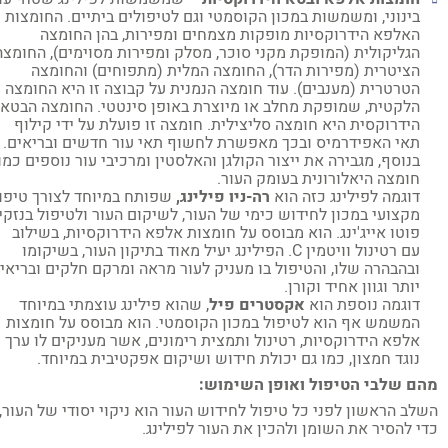
בינוני, ומשמשות במכון הקוסמטי וגם לטיפולים ביתיים. החומצות
האלפא הידרוקסיות מופקות מצמחים ומפירות, בהן החומצה
הגליקולית (המופקת מקני סוכר, מסלק ומפירות מסוימים), החומצה
הציטרית (מפירות הדר), החומצה המלית (מתפוחים) והחומצה
הטרטרית (מענבים). עוד חומצה הנמנית על קבוצה זו היא החומצה
הלקטית, שמופקת מחלב או מיוצרת באופן סינטטי. החומצה הבטא
הידרוקסית היא חומצה סליצילית. חומצה זו פועלת על ידי קילוף
תאי האפידרמיס ובכך מאפשרת לחשוף תאי עור חדשים ובריאים.
בנוסף, מגבירה את ייצור הקולגן והאלסטין ומרכיבי עור נוספים כמו
חומצה היאלורונית בעומק העור.
דוגמה לפילינג כזה הוא
רה-ניו פילינג,
שפותח במיוחד לצורך טיפול
מקצועי במכון לחידוש כימי של העור, לשיקום העור ולטיפול בנזקי
פוטו אייג'ינג. הוא מבוסס על חומצות אלפא הידרוקסיות, בשילוב
עם רטינול וויטמין C. הפילינג יעיל מאוד בתיקון העור, בשיקומו
ובהבהרה שלו, והטיפול בו מעניק לעור מראה ומרקם חלקים ובריאים
יותר וגוון אחיד וקורן.
דוגמה נוספת הוא
אקסטרים פיל
, שהוא פילינג עוצמתי במיוחד
המשמש אף הוא לטיפול במכון הקוסמטי. הוא מבוסס על חומצות
אלפא הידרוקסיות, רטינול ותמצית רימונים, אשר מעניקים לו ערך
נוגד חמצון, כמו גם יכולת חידוש ושיקום אפקטיבית במיוחד.
ם שלבי הטיפול ואופן השימוש:
לב הראשון לפני כל טיפול לחידוש העור הוא ניקוי יסודי של העור,
י להסיר את השומן ולהכין את העור לפילינג.