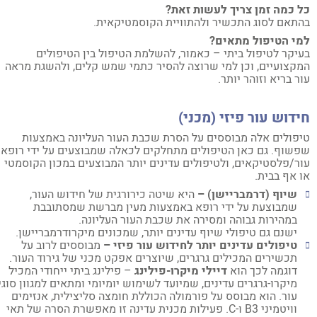
 כמה זמן צריך לעשות זאת?
תאם לסוג התכשיר ולהתוויית הקוסמטיקאית.
י הטיפול מתאים?
יקר לטיפול ביתי – כאמור, להשלמת הטיפול בין הטיפולים
קצועיים, וכן למי שרוצה להסיר כתמי שמש קלים, ולהשגת מראה
ר בריא וזוהר יותר.
דוש עור פיזי (מכני)
פולים אלה מבוססים על הסרת שכבת העור העליונה באמצעות
שוף. גם כאן הטיפולים מתחלקים לכאלה שמבוצעים על ידי רופאי
ר/פלסטיקאים, ולטיפולים עדינים יותר המבוצעים במכון הקוסמטי
 אף בבית.
שיוף (דרמבריישן) –
היא שיטה כירורגית של חידוש העור,
שמבוצעת על ידי רופא באמצעות מעין מברשת שמסתובבת
במהירות גבוהה ומסירה את שכבת העור העליונה.
ישנם גם טיפולי שיוף עדינים יותר, שמכונים מיקרודרמבריישן.
טיפולים עדינים יותר לחידוש עור פיזי –
מבוססים לרוב על
תכשירים המכילים גרגרים, שיוצרים אפקט מכני של גירוד העור.
דוגמה לכך הוא
דיילי מיקרו-פילינג
– פילינג ביתי ייחודי המכיל
מיקרו-גרגרים עדינים, שמיועד לשימוש יומיומי ומתאים למגוון סוגי
עור. הוא מבוסס על פורמולה הכוללת חומצה סליצילית, אנזימים
וויטמיני B3 ו-C. פעילות מכנית עדינה זו מאפשרת הסרה של תאי