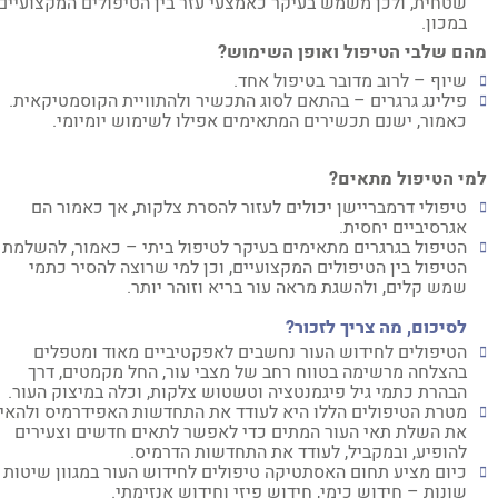
שטחית, ולכן משמש בעיקר כאמצעי עזר בין הטיפולים המקצועיים
במכון.
ם שלבי הטיפול ואופן השימוש?
שיוף – לרוב מדובר בטיפול אחד.
פילינג גרגרים – בהתאם לסוג התכשיר ולהתוויית הקוסמטיקאית.
כאמור, ישנם תכשירים המתאימים אפילו לשימוש יומיומי.
י הטיפול מתאים?
טיפולי דרמבריישן יכולים לעזור להסרת צלקות, אך כאמור הם
אגרסיביים יחסית.
הטיפול בגרגרים מתאימים בעיקר לטיפול ביתי – כאמור, להשלמת
הטיפול בין הטיפולים המקצועיים, וכן למי שרוצה להסיר כתמי
שמש קלים, ולהשגת מראה עור בריא וזוהר יותר.
לסיכום, מה צריך לזכור?
הטיפולים לחידוש העור נחשבים לאפקטיביים מאוד ומטפלים
בהצלחה מרשימה בטווח רחב של מצבי עור, החל מקמטים, דרך
הבהרת כתמי גיל פיגמנטציה וטשטוש צלקות, וכלה במיצוק העור.
מטרת הטיפולים הללו היא לעודד את התחדשות האפידרמיס ולהאיץ
את השלת תאי העור המתים כדי לאפשר לתאים חדשים וצעירים
להופיע, ובמקביל, לעודד את התחדשות הדרמיס.
כיום מציע תחום האסתטיקה טיפולים לחידוש העור במגוון שיטות
שונות – חידוש כימי, חידוש פיזי וחידוש אנזימתי.