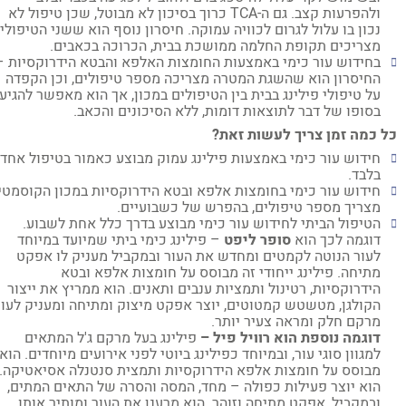
ולהפרעות קצב. גם ה-TCA כרוך בסיכון לא מבוטל, שכן טיפול לא
נכון בו עלול לגרום לכוויה עמוקה. חיסרון נוסף הוא ששני הטיפולים
מצריכים תקופת החלמה ממושכת בבית, הכרוכה בכאבים.
בחידוש עור כימי באמצעות החומצות האלפא והבטא הידרוקסיות –
החיסרון הוא שהשגת המטרה מצריכה מספר טיפולים, וכן הקפדה
על טיפולי פילינג בבית בין הטיפולים במכון, אך הוא מאפשר להגיע
בסופו של דבר לתוצאות דומות, ללא הסיכונים והכאב.
 כמה זמן צריך לעשות זאת?
חידוש עור כימי באמצעות פילינג עמוק מבוצע כאמור בטיפול אחד
בלבד.
חידוש עור כימי בחומצות אלפא ובטא הידרוקסיות במכון הקוסמטי
מצריך מספר טיפולים, בהפרש של כשבועיים.
הטיפול הביתי לחידוש עור כימי מבוצע בדרך כלל אחת לשבוע.
דוגמה לכך הוא
סופר ליפט
– פילינג כימי ביתי שמיועד במיוחד
לעור הנוטה לקמטים ומחדש את העור ובמקביל מעניק לו אפקט
מתיחה. פילינג ייחודי זה מבוסס על חומצות אלפא ובטא
הידרוקסיות, רטינול ותמציות ענבים ותאנים. הוא ממריץ את ייצור
הקולגן, מטשטש קמטוטים, יוצר אפקט מיצוק ומתיחה ומעניק לעור
מרקם חלק ומראה צעיר יותר.
דוגמה נוספת הוא רוויל פיל –
פילינג בעל מרקם ג'ל המתאים
למגוון סוגי עור, ובמיוחד כפילינג ביוטי לפני אירועים מיוחדים. הוא
מבוסס על חומצות אלפא הידרוקסיות ותמצית סנטנלה אסיאטיקה.
הוא יוצר פעילות כפולה – מחד, המסה והסרה של התאים המתים,
ובמקביל, אפקט מתיחה וזוהר. הוא מרענן את העור ומותיר אותו