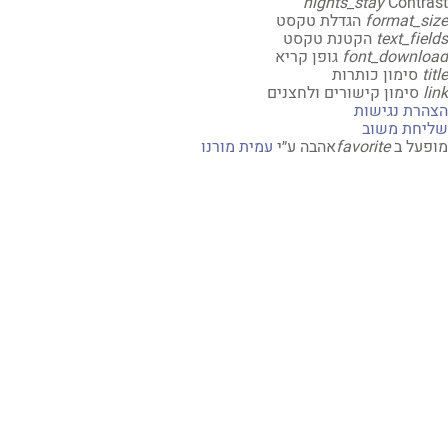
nights_stay
Contr
format_s
הגדלת טקסט
text_fi
הקטנת טקסט
font_downl
גופן קריא
t
סימון כותרות
סימון קישורים ולחצנים
רת נגישות
חת משוב
על ב
favorite
אהבה
ע״י
עמית מורנו