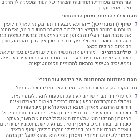
עור מתים, מעודדת התחדשות והבהרה של העור ומעניקה לו מרקם
חלק, אחיד וקורן.
ם שלבי הטיפול ואופן השימוש:
שיוף (דרמבריישן) –
הרופא מבצע הרדמה מקומית או לחילופין
משתמש בחומר מקפיא כדי לגרום להיעדר תחושה בעור, ואז מסיר
את שכבת העור העליונה באופן מכני באמצעות מברשת שמסתובבת
במהירות גבוהה. בטיפולי מיקרודרמבריישן אין צורך בהרדמה, שכן
הם אינם כרוכים בכאב.
פילינג גרגרים –
מורחים את תכשיר הפילינג ומעסים בעדינות את
העור באמצעות הגרגרים. לאחר מכן מסירים את התכשיר בשטיפה
וממשיכים בטיפול בהתאם להתוויית הקוסמטיקאית.
ם היתרונות והחסרונות של חידוש עור מכני?
 במקרה זה, התשובה תלויה במידת האגרסיביות של הטיפול.
לטיפולי הדרמבריישן יש לא מעט תופעות לוואי. לעומת זאת,
טיפולי המיקרודרמבריישן אינם כרוכים כאמור בכאבים ואינם
דורשים הרדמה. מאידך, תוצאות הטיפול אינן משמעותיות.
כשמדובר בתכשירי גרגרים – היתרון העיקרי הוא פשטות הטיפול.
החיסרון המרכזי הוא שלעתים הוא עלול לגרות את העור, בעיקר
כשמדובר בעור רגיש באופן יחסי . עם זאת, ישנם תכשירים עדינים
שאינם מגרים את העור, כמו דיילי מיקרו פילינג, שאף מתאים
כאמור לשימוש יומיומי. חיסרון נוסף הוא שהוא פועל רק ברמה