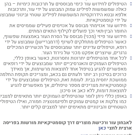
הטיפולים לחידוש עור כימי מבוססים על תרכובות כימיות – בהן
כאלה שמשמשות לפילינג עמוק המבוצע על ידי עור, ותרכובות
אלפא ובטא הידרוקסיות המשמשות לפילינג שטחי ובינוני שמבוצע
על ידי קוסמטיקאיות.
חידוש עור אנזימתי מבוסס על אנזימים פעילים שממיסים את
החומר הבין-תאי וכך פועלים לקילוף התאים המתים.
חידוש עור פיזי (מכני) מבוסס על הסרת העור באמצעות שפשוף,
כאשר הטיפולים מתחלקים לשיוף (דרמבריישן) שמבוצע על ידי
רופא, וטיפולים עדינים יותר שמבוססים על תכשירים המכילים
גרגרים, שיוצרים אפקט מכני של גירוד העור.
לכל אחד מהטיפולים יתרונות וחסרונות, כאשר באופן כללי,
הטיפולים העמוקים והאגרסיביים יותר שמבוצעים על ידי רופאים
מאפשרים להגיע בטיפול אחד לתוצאות מרשימות, אך מאידך
כרוכים בסיכון רב יותר ולעתים גם בכאב, ומצריכים תקופת החלמה
ממושכת יחסית בבית. לעומת זאת, הטיפולים שמבוצעים על ידי
קוסמטיקאיות מצריכים מספר טיפולים, אך מאפשרים להגיע
לתוצאות דומות, ללא כאב או סיכון.
באופן כללי ניתן לומר שהטיפולים העמוקים יותר מתאימים למצבים
כמו צלקות או קמטים עמוקים ולפיגמנטציה חמורה, ואילו הטיפולים
השטחיים והבינוניים מתאימים יותר למצבים קלים יותר.
בחון עור ורכישת מוצרים דרך קוסמטיקאיות מורשות בפריסה
צית לחצי
כאן