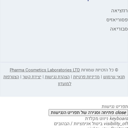
ציאה
ריאזיס
ריאה
© כל הזכויות שמורות
Pharma Cosmetics Laboratories LTD
אי שימוש
|
מדיניות פרטיות
|
הצהרת נגישות
|
יצירת קשר
|
הצטרפות
למועדון
יט נגישות
clo
פתיחה וסגירה של תפריט הנגישות
keybo
ניווט מקלדת
visibility
ביטול אנימציות / הבהובים