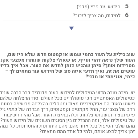
חידוש עור פיזי (מכני)
לסיכום, מה צריך לזכור?
ב גילית על העור כתמי שמש או קמטוט חדש שלא היו שם,
ור שלך נראה דהוי ועייף, או שאולי צלקות שנותרו מפצעי אקנה
רידות אותך? סימן שהגיע הזמן לחדש את העור. אבל איך בדיוק
שים את זה, ואיך תדעי איזה סוג של חידוש עור מתאים לך –
מי, אנזימתי או מכני?
 סיבה טובה מדוע הטיפולים לחידוש העור מדורגים כבר הרבה שנים
יפולים האסתטיים הכי פופולריים בכל העולם. סוד ההצלחה שלהם
וט מאוד: הם אפקטיביים מאוד ומטפלים בהצלחה מרשימה בטווח
ב של מצבי עור, החל מקמטים וקמטוטים, דרך הבהרה של כתמי גיל
גמנטציה וטשטוש צלקות, וכלה במיצוק העור. אבל מהי החשיבות
 טיפולים אלה, ומה ההבדלים בין הסוגים השונים של חידוש העור?
ם שלבי הטיפול בכל אחד מהם, מהם היתרונות והחסרונות, כל כמה
ן צריך לבצע אותם, ולמי כל אחד מהם מתאים?