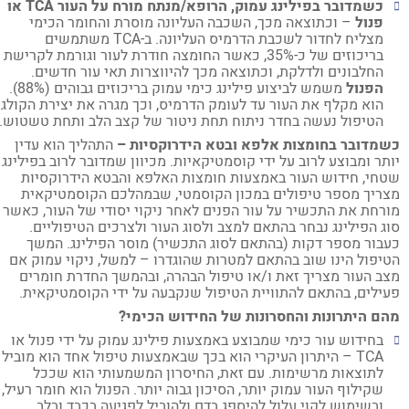
כשמדובר בפילינג עמוק, הרופא/מנתח מורח על העור
TCA
או
פנול
– וכתוצאה מכך, השכבה העליונה מוסרת והחומר הכימי
מצליח לחדור לשכבת הדרמיס העליונה. ב-TCA משתמשים
בריכוזים של כ-35%, כאשר החומצה חודרת לעור וגורמת לקרישת
החלבונים ולדלקת, וכתוצאה מכך להיווצרות תאי עור חדשים.
הפנול
משמש לביצוע פילינג כימי עמוק בריכוזים גבוהים (88%).
הוא מקלף את העור עד לעומק הדרמיס, וכך מגרה את יצירת הקולגן.
הטיפול נעשה בחדר ניתוח תחת ניטור של קצב הלב ותחת טשטוש.
מדובר בחומצות אלפא ובטא הידרוקסיות –
התהליך הוא עדין
תר ומבוצע לרוב על ידי קוסמטיקאיות. מכיוון שמדובר לרוב בפילינג
חי, חידוש העור באמצעות חומצות האלפא והבטא הידרוקסיות
ריך מספר טיפולים במכון הקוסמטי, שבמהלכם הקוסמטיקאית
רחת את התכשיר על עור הפנים לאחר ניקוי יסודי של העור, כאשר
ג הפילינג נבחר בהתאם למצב ולסוג העור ולצרכים הטיפוליים.
בור מספר דקות (בהתאם לסוג התכשיר) מוסר הפילינג. המשך
יפול הינו שוב בהתאם למטרות שהוגדרו – למשל, ניקוי עמוק אם
ב העור מצריך זאת ו/או טיפול הבהרה, ובהמשך החדרת חומרים
ילים, בהתאם להתוויית הטיפול שנקבעה על ידי הקוסמטיקאית.
ם היתרונות והחסרונות של החידוש הכימי?
בחידוש עור כימי שמבוצע באמצעות פילינג עמוק על ידי פנול או
TCA – היתרון העיקרי הוא בכך שבאמצעות טיפול אחד הוא מוביל
לתוצאות מרשימות. עם זאת, החיסרון המשמעותי הוא שככל
שקילוף העור עמוק יותר, הסיכון גבוה יותר. הפנול הוא חומר רעיל,
ובשימוש לקוי עלול להיספג בדם ולהוביל לפגיעה בכבד ובלב