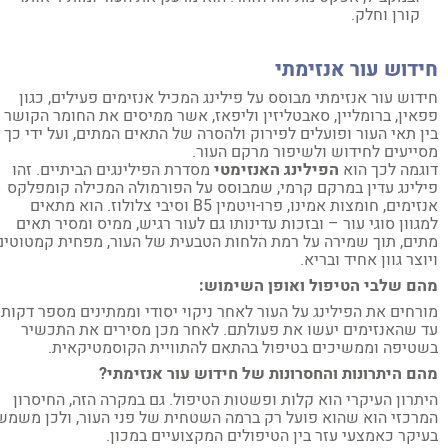
קורן וחלק.
דוש עור אנזימתי
דוש עור אנזימתי מבוסס על פילינג המכיל אנזימים פעילים, כגון
אין, ברומליין, סאבטליזין וליפאז, אשר ממיסים את החומר הקושר
ן תאי העור ופועלים לפירוק ולהסרה של התאים המתים, ועל ידי כך
ייעים לחידוש ולשיפור מרקם העור.
גמה לכך הוא
הפילינג האנזימטי
מסדרת הפילינגים הביתיים. זהו
לינג עדין במרקם קרמי, שמבוסס על הפורמולה המכילה קומפלקס
אנזימים, חומצות אמינו, פרו-ויטמין B5 וסיבי צלולוז. הוא מתאים
גוון סוגי עור – ובזכות עדינותו גם לעור רגיש, ממיס ומסיר תאים
ים, תוך שמירה על רמת הלחות הטבעית של העור, מפחית קמטוטים
וצר גוון אחיד ובריא.
ם שלבי הטיפול ואופן השימוש:
רחים את הפילינג על העור לאחר ניקוי יסודי וממתינים מספר דקות
 שהאנזימים יעשו את פעולתם. לאחר מכן מסירים את התכשיר
טיפה וממשיכים בטיפול בהתאם להתוויית הקוסמטיקאית.
ם היתרונות והחסרונות של חידוש עור אנזימתי?
תרון העיקרי הוא קלות ופשטות הטיפול. גם במקרה הזה, החיסרון
רכזי הוא שהוא פועל רק ברמה השטחית של פני העור, ולכן משמש
יקר כאמצעי עזר בין הטיפולים המקצועיים במכון.