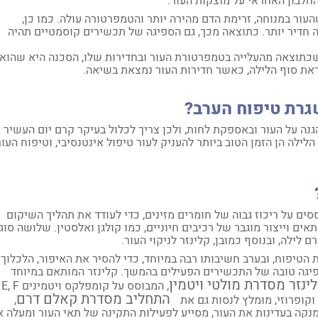
החלבון האחראי על מוצקות העור.
ור במנוחה, זרימת הדם מהירה יותר והטמפרטורה עולה. כמו כן,
ה חדיר יותר. כתוצאה מכך, גם הספיגה של תכשירים קוסמטיים תהיה
כתוצאה מהעלייה בטמפרטורת העור ובחדירות שלו, הסכנה היא שהוא
קראת סוף הלילה, כאשר חדירות העור נמצאת בשיאה.
גרת טיפוח הערב?
 על העור ובאספקת לחות, ולכן צריך לכלול בעיקר קרם יום העשיר
ילה הן הזמן הטוב ביותר להעניק לעור טיפול אינטנסיבי, וטיפוח העור
ם על ריכוז גבוה של חומרים מזינים, כדי לעודד את תהליך השיקום
ם וייצור מוגבר של רכיבים חיוניים, כמו קולגן ואלסטין. שלושה סוג
לילה, ובנוסף כמובן, קלינזר לניקוי העור.
הטיפוח, ובערב חשיבותו רבה במיוחד, כדי להסיר את האיפור, הלכלוך
יגה טובה של התכשירים הפעילים בהמשך. קלינזר המותאם במיוחד
לינזר מסדרת מולטי ויטמין
, המבוסס על קומפלקס ויטמ
התחליב מסדרת קאלם דרם
 וקופרוזי, מומלץ לנסות גם את
,
קה בעדינות את העור, מסייע לפעילות התקינה של תאי העור ומעלה 