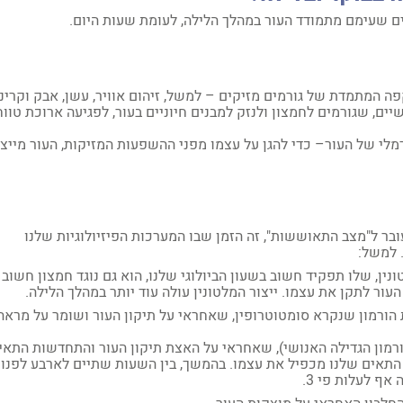
ם שעימם מתמודד העור במהלך הלילה, לעומת שעות היום.
ה המתמדת של גורמים מזיקים – למשל, זיהום אוויר, עשן, אבק וקרינ
ים, שגורמים לחמצון ולנזק למבנים חיוניים בעור, לפגיעה ארוכת טווח
מלי של העור– כדי להגן על עצמו מפני ההשפעות המזיקות, העור מייצ
ובר ל"מצב התאוששות", זה הזמן שבו המערכות הפיזיולוגיות שלנו
 למשל:
נין, שלו תפקיד חשוב בשעון הביולוגי שלנו, הוא גם נוגד חמצון חשוב
עור לתקן את עצמו. ייצור המלטונין עולה עוד יותר במהלך הלילה.
רת הורמון שנקרא סומטוטרופין, שאחראי על תיקון העור ושומר על מראה
ן נוסף שנכנס לתמונה בזמן שאנו ישנים הוא HGH (הורמון הגדילה האנושי), שאחראי על האצת תיקון העור והתחדשות התא
ים לפנות בוקר, ייצור התאים שלנו מכפיל את עצמו. בהמשך, בין השעות שתיים לארבע לפנו
ף לעלות פי 3.