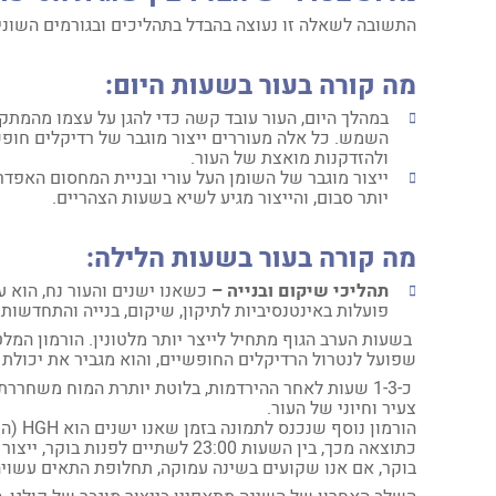
התשובה לשאלה זו נעוצה בהבדל בתהליכים ובגורמים השוני
מה קורה בעור בשעות היום:
במהלך היום, העור עובד קשה כדי להגן על עצמו מהמתקפ
השמש. כל אלה מעוררים ייצור מוגבר של רדיקלים חופשי
ולהזדקנות מואצת של העור.
ייצור מוגבר של השומן העל עורי ובניית המחסום האפדר
יותר סבום, והייצור מגיע לשיא בשעות הצהריים.
מה קורה בעור בשעות הלילה:
תהליכי שיקום ובנייה
–
כשאנו ישנים והעור נח, הוא ע
פועלות באינטנסיביות לתיקון, שיקום, בנייה והתחדשות.
בשעות הערב הגוף מתחיל לייצר יותר מלטונין. הורמון המלטו
שפועל לנטרול הרדיקלים החופשיים, והוא מגביר את יכולת ה
כ-1-3 שעות לאחר ההירדמות, בלוטת יותרת המוח משחר
צעיר וחיוני של העור.
הורמו
כתוצאה מכך, בין השעות 23:00 לשתי
בוקר, אם אנו שקועים בשינה עמוקה, תחלופת התאים עשויה א