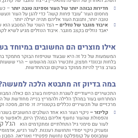
השלב האחרון של השינה מתאפיין בייצור מוגבר של קולגן, 
חדירות גבוהה יותר של העור וספיגה טובה יותר
– כשהע
מחסום העור "עובד פחות קשה" כדי להגן על העור ונעש
טובה יותר, ותגובת העור אליהם תהיה יעילה יותר.
איבוד מוגבר של נוזלים –
הצד השני של המטבע הוא ש
יאבד נוזלים בקצב מוגבר. איבוד הנוזלים מגיע לשיא ל
אילו מוצרים הם החשובים במיוחד בש
המשמעות של כל זה היא שבעוד שטיפוח הבוקר מתמקד בהגנה
בלחות ובנוגדי חמצון, ותכשיר הגנה מהשמש – הרי ששעות הל
בערב צריך להיות ממוקד בשיקום ובהתחדשות.
במה בדיוק זה מתבטא הלכה למעשה?
התכשירים הייעודיים לשגרת הטיפוח בערב הם כאלה המבוססי
המתרחש בעור במהלך הלילה ולהמריץ בנייה מחודשת של התאי
מרכזיים של תכשירים נכללים בקטגוריה זו: סרום, מסכה וקרם 
קלינזר –
ניקוי העור הוא אחד השלבים החשובים בשגרת 
והפסולת שהעור נחשף אליהם במהלך היום, ולאפשר ספ
הג'ל ק
לעור עם סימני גיל התחלתיים ומתקדמים הוא
ומעניק ניקוי יסודי ותחושת רעננות. לעור רגיש, אדמומי
שמבוסס על קומפלקס נחושת פפטידי ואוריאה. הסבון מנ