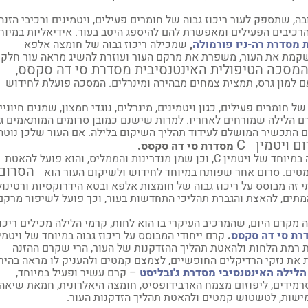
 שתספק לעור ריכוז גבוה של חומרים פעילים, ויטמינים ורכיבי הזנה,
הרכיבים הפעילים ומאפשרת להם להיספג היטב בעור. אידיאליות במיוח
סדרת רה-ניו פורמולה
,
שמכילה ריכוז גבוה של חומצה אלפא
משקמת את העור, משפרת את מרקם העור ועוזרת להשיג מראה עור חלק
מסכה הטיפולית האינטנסיבית מסדרת סי דה סקסס
,
 על ריכוז גבוה של ויטמין C, בשילוב עם למון גרס, תמצית צמחים מבהירה ומינרלים. המסכה פועלת לחידוש
 חומרים פעילים, כגון ויטמינים, מינרלים, נוגדי חמצון, שמנים חיוניי
רם הלילה שמורחים לאחריו. למרות שישנם כמובן סרומים המותאמים ג
ם התכשיר המושלם לעידוד תהליך השיקום בלילה. אם העור שלכן נוטה
ם ויטמין
C
מסדרת סי דה סקסס.
סרום אנטי אייג'ינג זה מכיל מיליקפסולות עם ריכוז גבוה במיוחד של ויטמין C, וכן שמן מנדרינות והממליס, והוא פועל להאטת
הסרום
קמטים. סרום אחר שפותח במיוחד לחידוש ולשיקום העור הוא
 זה מבוסס על ריכוז גבוה של חומצות אלפא ובטא הידרוקסיות ורטינול
מתים, להאצת והגברת תהליכי התחדשות בעור, וכך פועל לשיפור מרקם
 מקרם היום, שהמרכיב העיקרי בו הוא לחות, קרמי הלילה מכילים ריכו
רת סי דה סקסס
.
קרם ייחודי המבוסס על ריכוז גבוה במיוחד של ויטמי
את רמת הלחות ולהאטת תהליך ההזדקנות של העור, הרי שקרם ההזנה
ת את נזקי הרדיקלים החופשיים, לצמצם קמטים ולהעניק לו מראה בהיר
לילה האינטנסיבי מסדרת ג'ובליסט
– קרם עשיר ופעיל במיוחד,
רמידים, ליפוזום מצמח הארבידופסיס, חומצה היאלרונית, חמאת שיאה
הגמישות, לטשטוש קמטים ולהאטת תהליך הזדקנות העור.