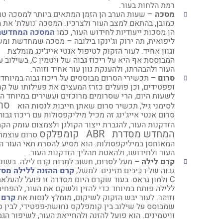
רמת הלחות בעור.
מסכה
– שעות הערב הן הזמן המתאים ביותר למסכה טובה,
כמובן, בהתאם למצב העור ולצרכיו. המסכה 'נועלת' את 
הן מסכות ייעודיות לחידוש העור, כמו
המסכה המחדשת מ
ליפואית, תה ירוק וג'ינקו בילובה – מסכה שמחדשת ו
ה
וגוון אחיד. לעור הזקוק לטיפול אנטי אייג'ינג מומלצת
המבוססת אף היא
העור ולהבהרתו, ולהענקת גוון עור אחיד וזוהר.
סרום –
תכשירי הסרום מבוססים על ריכוז גבוה במיוחד של
ופפטידים, וכן פועלים כזרז המעצים את פעילותו של ק
לשעות היום, הרי שסרומים מרוכזים ועשירים במיוחד ה
סרו
לסימני גיל, תכשיר סרום שאתן חייבות לנסות הוא
הזדקנות העור, להגברת ייצור הקולגן ולצמצום עומק ה
המחדש מסדרת
ABR
קומפלקס
סרום עוצמתי
המאוחסן במיליקפסולות. הוא מסיע להסרת תאי העור ה
העור ולחידושו, ולהאטת תהליך הזדקנות העור.
קרם לילה –
מעל לסרום, חשוב למרוח קרם לילה. בשונה
גבוה של רכיבים מזינים. למשל,
קרם ההזנה ללילה מסד
C ולמון גראס. בעוד שקרם היום מסדרה זו פועל להעל
ללילה פותח במיוחד כדי להזין ולשקם את העור, להפחי
וזוהר. לעור יבש הזקוק לשיקום, מומלץ לנסות את
קרם ה
שמבוסס על שילוב בין קומפלקס נחושת-פפטידי, לבין ס
וויטמינים. הוא פועל להזנה ולהחייאת העור, לשיפור 