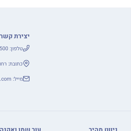
יצירת קשר
טלפון:
500
כתובת:
רחוב ני
מייל:
s.com
ניווט מהיר
עור שמן ואקנה