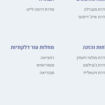
רת סנברלה
סדרת דרמה לייט
רת אייג' דיפנס
חות והזנה
מחלות עור דלקתיות
רת מולטי ויטמין
רוזציאה
רת ג'ובילסט
פסוריאזיס
רת ויטאלייז
סבוריאה