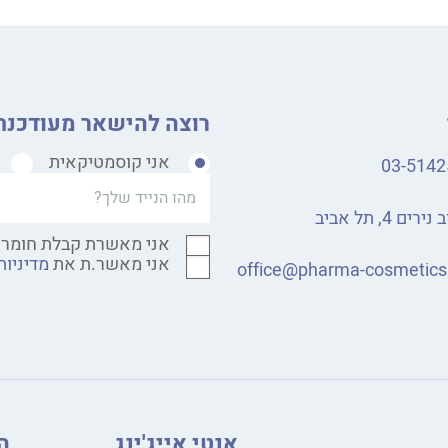
רוצה להישאר מעודכנת
אני קוסמטיקאית
03-5142
רים 4, תל אביב
אני מאשרת קבלת חומר 
אני מאשר.ת את
מדיניות
office@pharma-cosmetic
אנטי אייג'ינג
ה