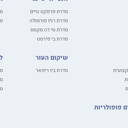
סדרת פרפקט טיים
סד
סדרת רניו פורמולה
סד
סדרת סי דה סקסס
סדרת בי פירסט
שיקום העור
ל
קצועית
סדרת ביו ריפאר
סד
ת
סד
סד
ם פופולריות