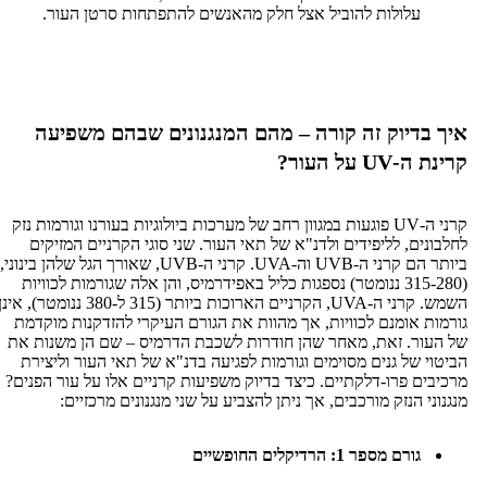
עלולות להוביל אצל חלק מהאנשים להתפתחות סרטן העור.
דיוק זה קורה – מהם המנגנונים שבהם משפיעה
 ה-
UV
על העור?
קרני ה-UV פוגעות במגוון רחב של מערכות ביולוגיות בעורנו וגורמות נזק
ים, לליפידים ולדנ"א של תאי העור. שני סוגי הקרניים המזיקים
ביותר הם קרני ה-UVB וה-UVA. קרני ה-UVB, שאורך הגל שלהן בינוני,
(315-280 ננומטר) נספגות כליל באפידרמיס, והן אלה שגורמות לכוויות
השמש. קרני ה-UVA, הקרניים הארוכות ביותר (315 ל-380 ננומטר), אינן
 אומנם לכוויות, אך מהוות את הגורם העיקרי להזדקנות מוקדמת
ר. זאת, מאחר שהן חודרות לשכבת הדרמיס – שם הן משנות את
 של גנים מסוימים וגורמות לפגיעה בדנ"א של תאי העור וליצירת
ם פרו-דלקתיים. כיצד בדיוק משפיעות קרניים אלו על עור הפנים?
 הנזק מורכבים, אך ניתן להצביע על שני מנגנונים מרכזיים:
גורם מספר 1: הרדיקלים החופשיים