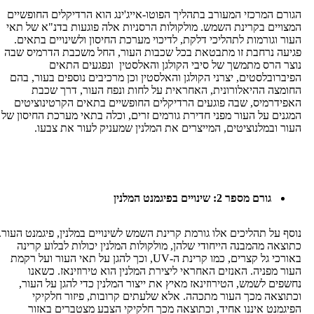
המרכזי המעורב בתהליך הפוטו-אייג'ינג הוא הרדיקלים החופשיים
ם בקרינת השמש. מולקולות הרסניות אלה פוגעות בדנ"א של תאי
גורמות לתהליכי דלקת, לדיכוי מערכת החיסון ולשינויים בתאים.
נרחבת זו מתבטאת בכל שכבות העור, החל משכבת הדרמיס שבה
רס מתמשך של סיבי הקולגן והאלסטין ונפגעים התאים
בלסטים, יצרני הקולגן והאלסטין וכן מרכיבים נוספים בעור, בהם
 ההיאלורונית, האחראית על לחות ונפח העור, דרך שכבת
מיס, שבה פוגעים הרדיקלים החופשיים בתאים הקרטינוציטים
 על העור מפני חדירת גורמים זרים, וכלה בתאי מערכת החיסון של
במלנוציטים, המייצרים את המלנין שמעניק לעור את צבעו.
גורם מספר 2: שינויים בפיגמנט המלנין
ל תהליכים אלו גורמת קרינת השמש לשינויים במלנין, פיגמנט העור.
 מהמבנה הייחודי שלהן, מולקולות המלנין יכולות לבלוע קרינה
באורכי גל קצרים, כמו קרינת ה-UV, וכך להגן על תאי העור ועל רקמת
פניה. האנזים האחראי ליצירת המלנין הוא טירוזינאז. כשאנו
 לשמש, הטירוזינאז מאיץ את ייצור המלנין כדי להגן על העור,
ה מכך העור מתכהה. אלא שלעתים קרובות, פיזור חלקיקי
ט איננו אחיד, וכתוצאה מכך חלקיקי הצבע מצטברים באזור