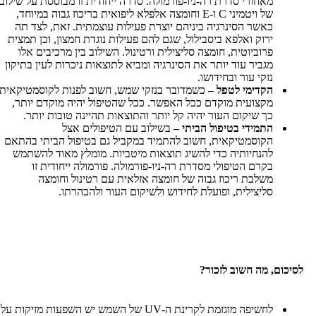
מאחורי סדרת רה-ניו-פורמולה. סדרה ייחודית זו מבוססת על שילוב
של ויטמיני C ו-E וחומצה אלפלא ליפואית בריכוז גבוה במיוחד,
כאשר הסינרגיה ביניהם יוצרת פעילות עוצמתית. זאת, לצד תה
ירוק ואלפא ביסבילול, שגם להם פעילות נוגדת חמצון, וכן תמצית
פרוביוטית, חומצה סליצילית ורטינול. השילוב בין מרכיבים אלו
מגביר עוד יותר את הסינרגיה ומביא לתוצאות ניכרות לעין בתיקון
נזקי עור ובחידושו.
הקדימי לטפל –
כשמדובר בנזקי שמש, חשוב לפנות לקוסמטיקאית
מקצועית מוקדם ככל האפשר. ככל שהטיפול יהיה מוקדם יותר,
כך שיקום העור יהיה קל יותר והתוצאות תהיינה טובות יותר.
התמידי בטיפול הביתי –
בשילוב עם הטיפולים אצל
הקוסמטיקאית, חשוב להתמיד במקביל גם בטיפול הביתי בהתאם
להנחיותיה כדי להשיג תוצאות מיטביות. מומלץ מאוד להשתמש
בקרם הטיפולי מסדרת רה-ניו-פורמולה. פורמולה ייחודית זו
משלבת ריכוז גבוה של חומצה אזלאית עם רטינול וחומצה
סליצילית, ופועלת לחידוש ולשיקום העור ולהבהרתו.
, מה חשוב לזכור?
לחשיפה מוגזמת לקרינת ה-UV של השמש יש השפעות מזיקות על