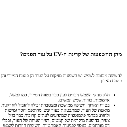
ההשפעות של קרינת ה-
UV
על עור הפנים?
 מוגזמת לשמש יש השפעות מזיקות על העור הן בטווח המיידי והן
הארוך.
חלק מנזקי השמש ניכרים לעין כבר בטווח המיידי, כמו למשל,
אדמומית, כוויות שמש ונמשים.
בטווח הארוך, חשיפה ממושכת ומצטברת יכולה להוביל להזדקנות
מואצת של העור, שמתבטאת בעור יבש, מחוספס וחסר גמישות
ולחות; בכתמי פיגמנטציה שמופיעים לעתים קרובות כבר בגיל
צעיר; בהופעה מוקדמת של קמטים, רפיון וצניחה של העור, ובכלי
דם מורחבים. בנוסף לפגיעות האסתטיות, חשיפות חוזרות לשמש