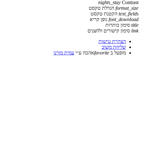
nights_stay
for
הגדלת טקסט
te
הקטנת טקסט
font_d
גופן קריא
ן כותרות
ן קישורים ולחצנים
צהרת נגישות
ליחת משוב
ופעל ב
favorite
אהבה
ע״י
עמית מורנו