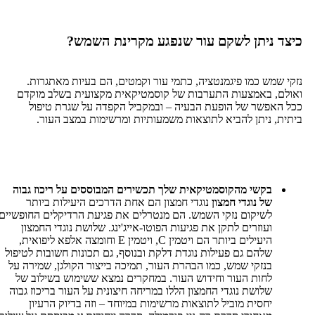
ניתן לשקם עור שנפגע מקרינת השמש?
מש כמו פיגמנטציה, כתמי עור וקמטים, הם בעיות מאתגרות.
 באמצעות התערבות של קוסמטיקאית מקצועית בשלב מוקדם
פשר של הופעת הבעיה – ובמקביל הקפדה על שגרת טיפול
 ניתן להביא לתוצאות משמעותיות ומרשימות במצב העור.
בקשי מהקוסמטיקאית שלך תכשירים המבוססים על ריכוז גבוה
של נוגדי חמצון
נוגדי חמצון הם אחת הדרכים היעילות ביותר
לשיקום נזקי השמש. הם מנטרלים את פגיעת הרדיקלים החופשיים
ועוזרים לתקן את פגיעות הפוטו-אייג'ינג. שלושת נוגדי החמצון
היעילים ביותר הם ויטמין C, ויטמין E וחומצה אלפא ליפואית,
שלהם גם פעילות נוגדת דלקת ובנוסף, גם תכונות חשובות לטיפול
בנזקי שמש, כמו הבהרת העור, תמיכה בייצור הקולגן, שמירה על
לחות העור וחידוש העור. במחקרים נמצא ששימוש בשילוב של
שלושת נוגדי החמצון הללו במריחה חיצונית על העור בריכוז גבוה
יחסית מוביל לתוצאות מרשימות במיוחד – וזה בדיוק הרעיון