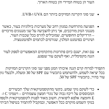
העור הן בטווח המיידי והן בטווח הארוך.
שני סוגי הקרינה המזיקים ביותר הם UVA ו-UVB.
הפגיעה מתרחשת במגוון רחב של מערכות ביולוגיות בעור, כאשר
מנגנוני הנזק מורכבים, אך ניתן להצביעה על שני מנגנונים מרכזיים
– הרדיקלים החופשיים, שמובילים להרס בכל שכבות העור,
ושינויים בפיגמנט המלנין, שגורמים לכתמים ולפיגמנטציה.
עם זאת, ישנם כיום פתרונות מתקדמים המאפשרים לספק לעור
הגנה מקסימלית, ואף לשקם עור שנפגע.
 למרוח קרם הגנה איכותי המגן מפני שני סוגי הקרניים המזיקות
בכל יציאה לשמש, ולהשתמש בתכשיר עם SPF של 30 ומעלה, ולבעלי גוון
 בתכשיר SPF של 50.
כדי לשקם נזקי שמש, בקשי מהקוסמטיקאית שלך תכשירים
המבוססים על ריכוז גבוה של נוגדי חמצון עוצמתיים – ויטמיני C ו-
E וחומצה אלפא ליפואית. חשוב מאוד לפנות לקוסמטיקאית ולטפל
בנזקי השמש מוקדם ככל האפשר, ובמקביל להתמיד בטיפול הביתי