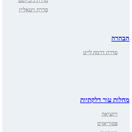
סדרת ג'ובילסט
סדרת ויטאלייז
ה
דרת דרמה לייט
 עור דלקתיות
וזציאה
סוריאזיס