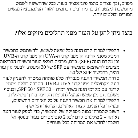
 וכך נוצרים כתמי פיגמנטציה בעור. ככל שהחשיפה לשמש
 ומצטברת, כך מתרבים הכתמים ואזורי הפיגמנטציה נעשים
 ובולטים יותר.
ניתן להגן על העור מפני תהליכים מזיקים אלו?
הקפידי למרוח קרם הגנה בכל יציאה לשמש, ולהשתמש בתכשיר
המכיל מסנני קרינה הן מפני קרני ה-UVA והן מפני קרני ה-UVB,
וכן מקדם הגנה (SPF). כיום, מרבית רופאי העור ורשויות הבריאות
מציעים להשתמש בתכשיר עם SPF של 30 ומעלה, ולבעלי גוון עור
בהיר, בתכשיר SPF של 50.
סדרת תכשירי ההגנה סנברלה שלנו פותחה במטרה להעניק לעור
הגנה מקסימלית מפני קרני UVA ו-UVB. הסדרה כוללת מסנני
קרינה עם מקדמי הגנה בשתי רמות – 30 SPF ו-50 SPF, ובנוסף
משלבת גם מגן שמש הפועל לחסימת הקרינה בדרך פיסיקלית.
הקפידי למרוח את תכשיר ההגנה על כל האזורים החשופים,
ובעיקר על הפנים, קצות האוזניים, הצוואר והמחשוף.
חשוב שתמרחי כמות מספיקה של התכשיר, כדי לספק לעור הגנה
נאותה – 2 מיליגרם קרם לכל 2 סנטימטרים בעור ובנוסף אל
תשכחי לחדש את המריחה בכל שעתיים