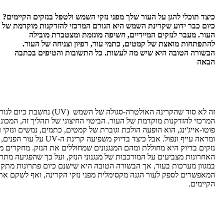
וכלי להגן על העור שלך מפני נזקי השמש ולטפל בנזקים הקיימים?
בר ידוע שקרינת השמש היא הגורם המרכזי להזדקנות מוקדמת של
מעבר לנזקים המיידיים, חשיפה מוגזמת ומצטברת מובילה
ות מואצת של קמטים, כתמי עור, רפיון וצניחה של העור.
 הטובה היא שיש מה לעשות. כל התשובות והטיפים בכתבה
זה לא סוד שהקרינה האולטרה-סגולה של השמש (UV) נחשבת כיום לגורם
 להזדקנות מוקדמת של העור. הביטוי החיצוני של תהליך זה, המכונה
ייג'ינג, הוא הופעה הולכת וגוברת של קמטים, כתמים, נמשים ונזקי עור,
ומראה עייף ונפול. אבל כיצד בדיוק משפיעה קרינת ה-UV על עור הפנים, אילו
בדיוק היא מחוללת ומהם המנגנונים שמחוללים את הנזק. מחקרים מהשנים
ות מצביעים על המורכבות של מנגנוני הנזק, ועל כך שהפגיעה מתרחשת
 מערכות בעור, אך הבשורה הטובה היא שישנם כיום פתרונות מתקדמים
ים לספק לעור הגנה מקסימלית מפני נזקי הקרינה, ואף לשקם את הנזקים
ם.