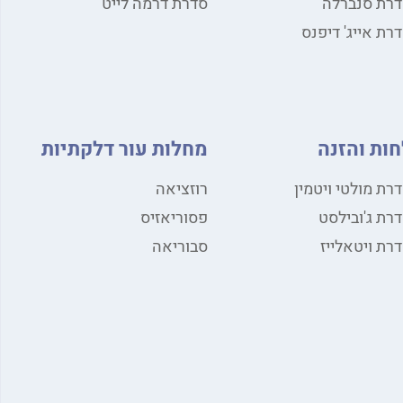
רת סנברלה
סדרת דרמה לייט
רת אייג' דיפנס
חות והזנה
מחלות עור דלקתיות
רת מולטי ויטמין
רוזציאה
רת ג'ובילסט
פסוריאזיס
רת ויטאלייז
סבוריאה