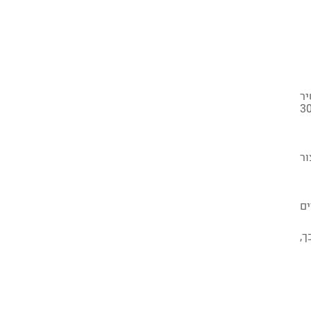
יר
 של 30
ור
ים
ך,