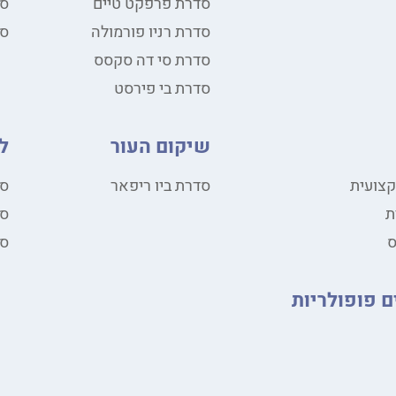
סדרת פרפקט טיים
סד
סדרת רניו פורמולה
סד
סדרת סי דה סקסס
סדרת בי פירסט
שיקום העור
ל
קצועית
סדרת ביו ריפאר
סד
ת
סד
סד
ם פופולריות