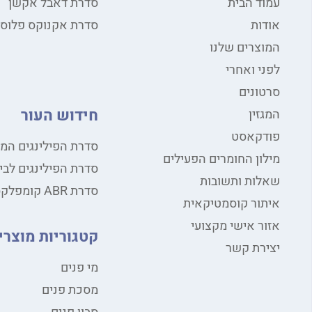
עמוד הבית
סדרת דאבל אקשן
אודות
סדרת אקנוקס פלוס
המוצרים שלנו
לפני ואחרי
סרטונים
חידוש העור
המגזין
פודקאסט
סדרת הפילינגים המ
מילון החומרים הפעילים
סדרת הפילינגים לבי
שאלות ותשובות
סדרת ABR קומפלקס
איתור קוסמטיקאית
אזור אישי מקצועי
קטגוריות מוצרי
יצירת קשר
מי פנים
מסכת פנים