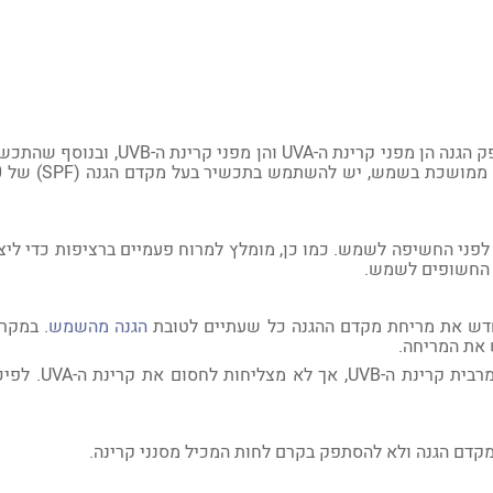
הגנה הן מפני קרינת ה-
UVA
והן מפני קרינת ה-
UVB
, ובנוסף שהתכש
SPF
)
פני החשיפה לשמש. כמו כן, מומלץ למרוח פעמיים ברציפות כדי ליצ
ר החשופים לשמש.
ש את מריחת מקדם ההגנה כל שעתיים לטובת
הגנה מהשמש
. במקר
 את המריחה.
בית קרינת ה-
UVB
, אך לא מצליחות לחסום את קרינת ה-
UVA
. לפיכ
קדם הגנה ולא להסתפק בקרם לחות המכיל מסנני קרינה.