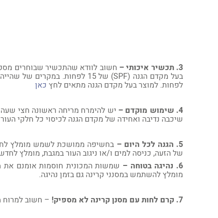
3. תכשיר איכותי –
חשוב לוודא שהתכשיר שבוחרים מספק 
בעל מקדם הגנה (
SPF
) של 15 לפחות. במקרים של שהייה ממושכת בשמש, יש להשתמש בתכשיר בעל מקדם הגנה (
לפחות. למוצר בעל מקדם הגנה מתאים לחץ
כאן
4. שימוש מוקדם –
יש להימרח מריחה ראשונה חצי שעה ל
שיכבה נדיבה ואחידה של מקדם הגנה לכיסוי כל חלקי העו
5. הגנה לכל היום –
בחשיפה ממושכת לשמש מומלץ לחד
של הזעה, כניסה למים ו/או ניגוב העור במגבת, מומלץ לחדש
6. נהיגה בטוחה
–
שמשות המכונית חוסמות אומנם את מר
מומלץ להשתמש במסנני קרינה גם בזמן נהיגה.
7. קרם לחות עם מסנן קרינה לא מספיק!
– חשוב למרוח מ