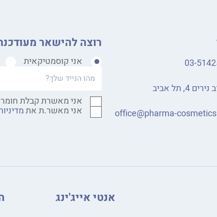
רוצה להישאר מעודכנת
אני קוסמטיקאית
03-5142
רים 4, תל אביב
אני מאשרת קבלת חומר 
אני מאשר.ת את
מדיניות
office@pharma-cosmetic
אנטי אייג'ינג
ה