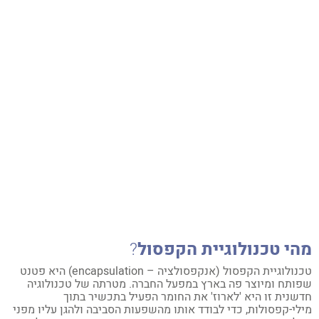
הי טכנולוגיית הקפסול
?
טכנולוגיית הקפסול (אנקפסולציה – encapsulation) היא פטנט
ותח ומיוצר פה בארץ במפעל החברה. מטרתה של טכנולוגיה
שנית זו היא 'לארוז' את החומר הפעיל בתכשיר בתוך
לי-קפסולות, כדי לבודד אותו מהשפעות הסביבה ולהגן עליו מפני