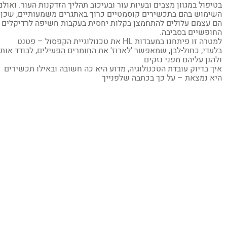
יפול במגוון מצבים ובעיות עור ובעיכוב תהליך הזדקנות העור. ואולם,
ימוש בהם בתכשירים קוסמטיים כרוך באתגרים משמעותיים, שכן
 עצמם עלולים להתחמצן בקלות יחסית בעקבות חשיפה לרדיקלים
ופשיים בסביבה.
למטרה זו פיתחנו במעבדות HL את טכנולוגיית הקפסול – פטנט
עדי, כחול-לבן, שמאפשר 'לארוז' את החומרים הפעילים, לבודד אותם
הגן עליהם מפני נזקים.
ך בדיוק עובדת הטכנולוגיה, מדוע היא כה חשובה ובאילו תכשירים
א נמצאת – על כך בכתבה שלפנייך