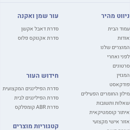
ווט מהיר
עור שמן ואקנה
ד הבית
סדרת דאבל אקשן
ות
סדרת אקנוקס פלוס
צרים שלנו
י ואחרי
ונים
חידוש העור
זין
דקאסט
סדרת הפילינגים המקצועית
ון החומרים הפעילים
סדרת הפילינגים לבית
ות ותשובות
סדרת ABR קומפלקס
ור קוסמטיקאית
ר אישי מקצועי
קטגוריות מוצרים