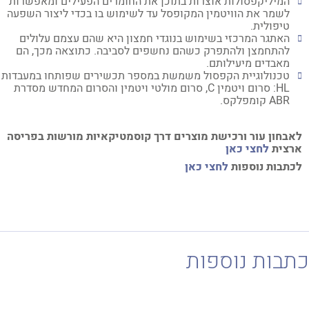
המיליקפסולות אוצרות בתוכן את החומרים הפעילים ומאפשרות
לשמר את הוויטמין המקופסל עד לשימוש בו בכדי ליצור השפעה
טיפולית.
האתגר המרכזי בשימוש בנוגדי חמצון היא שהם עצמם עלולים
להתחמצן ולהתפרק כשהם נחשפים לסביבה. כתוצאה מכך, הם
מאבדים מיעילותם.
טכנולוגיית הקפסול משמשת במספר תכשירים שפותחו במעבדות
HL: סרום ויטמין C, סרום מולטי ויטמין והסרום המחדש מסדרת
ABR קומפלקס.
א
בחון עור ורכישת מוצרים דרך קוסמטיקאיות מורשות בפריסה
צית
לחצי כאן
תבות נוספות
לחצי כאן
בות נוספות