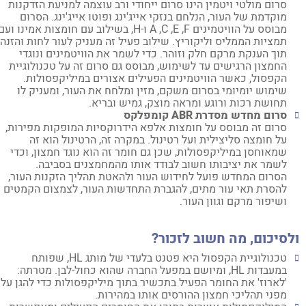
סרום מולטי ויטמין הינו סרום ייחודי ורב עוצמה למניעת הזדקנות
מוקדמת של העור, הנלחם בנזקי אייג'ינג ופוטו אייג'ינג. הסרום
מבוסס על הוויטמינים A ,C ,E ,F ו-H, בשילוב עם חומצות אמינו ועם
תמציות הממליס וליקוריץ. שילוב פעיל זה מעניק לעור לחות והזנה
תוך הענקת מרקם חלק וזוהר. כדי לשמר את הוויטמינים ונוגדי
החמצון הרגישים עד לשימוש, מבוסס גם סרום זה על טכנולוגיית
הקפסול, כאשר הוויטמינים הפעילים אצורים במיליקפסולות.
שימוש יומיומי בסרום משקם, מזין ומלחח את העור, ומעניק לו
תחושת רכות ורוגע ומראה מוצק, גמיש ובריא.
סרום מחדש מסדרת
ABR
קומפלקס
סרום זה מבוסס על חומצות אלפא הידרוקסיות המופקות מפירות,
על חומצה סליצילית ועל רטינול. במקרה זה, הרטינול הוא זה
שמאוחסן במיליקפסולות, שכן גם חומר זה הוא נוגד חמצון, וכדי
לשמר את יציבותו חשוב לבודד אותו מהמחמצנים בסביבה.
הסרום המחדש פועל לחידוש העור ולהאטת תהליך הזקנות העור,
להסרת תאי עור מתים, להגברת התחדשות העור, לצמצום הקמטים
ושיפור מרקם וגוון העור.
סיכום, מה חשוב לזכור?
טכנולוגיית הקפסול היא פטנט בלעדי של מותג HL, שפותח
במעבדות HL, ומיושם במפעל החברה שהוא כחול-לבן. מטרתה:
'לארוז' את החומר הפעיל בתכשיר בתוך מיליקפסולות כדי להגן עליו
מפני תהליכי חמצון ההורסים אותו במהירות.