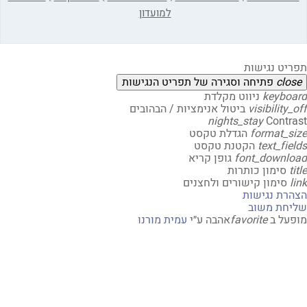
למועדון
יט נגישות
clo
פתיחה וסגירה של תפריט הנגישות
keybo
ניווט מקלדת
visibility
ביטול אנימציות / הבהובים
nights_stay
Contr
format_s
הגדלת טקסט
text_fi
הקטנת טקסט
font_downl
גופן קריא
t
סימון כותרות
סימון קישורים ולחצנים
רת נגישות
חת משוב
על ב
favorite
אהבה
ע״י
עמית מורנו