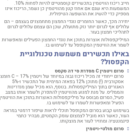
חייב ריכוז הוויטמין בתכשירים קוסמטיים להיות לפחות 10%.
שמעות היא שגם אם אחוז קטן מהוויטמין כן נשמר, הריכוז אינו
פיק כדי להשיג את ההשפעה הטיפולית.
ירה מכך, כאשר החומרים נוגדי החמצון מתחמצנים בעצמם – הם
ולים אף לגרום יותר נזק מתועלת, שכן הם עצמם עלולים לגרום
הליכי חמצון בעור.
יליקפסולות אוצרות בתוכן את נוגדי החמצון הפעילים ומאפשרות
מר את הוויטמין המקופסל עד לשימוש בו.
אילו תכשירים משמשת טכנולוגיית
קפסול?
סרום ויטמין
C
מסדרת סי דה סקסס
סרום ייחודי זה מכיל ריכוז גבוה במיוחד של ויטמין C – 17% חומצה
אסקורבית (!) מתוכן 12% בפאזה המימית של התכשיר ו-5%
האגורים בתוך המיליקפסולות. בנוסף, הוא מכיל שמן מנדרינות
והממליס. על מנת למנוע מהוויטמין להתפרק ולשמר אותו במצב
פעיל, הסרום מבוסס על מיליקפסולות האוצרות בתוכן את הוויטמין
הפעיל ומאפשרות לשמרו עד לשימוש בו.
ימוש קבוע בסרום המקופסל תוכלי לראות שיפור דרמטי במראה
ור, כאשר הוא מוביל לצמצום עומק הקמטים, מבהיר כתמי
גמנטציה ומחזיר לעור את מוצקותו.
סרום מולטי-ויטמין