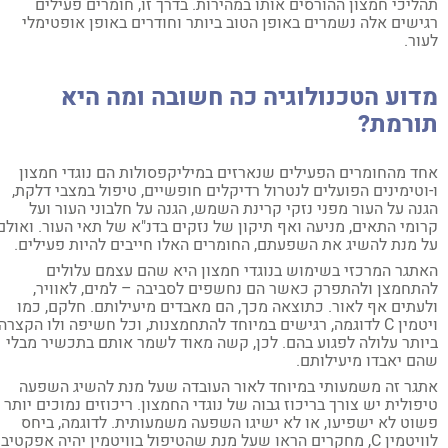
ליכי חמצון ההורסים אותו במהירות. בדרך זו, חומרים פעילים
ישים אלה נשמרים באופן הטוב ביותר וחודרים באופן אופטימלי
ור.
דוע הטכנולוגיה כה חשובה ומה היא
ורמת?
ד מהחומרים הפעילים שנארזים במיליקפסולות הם נוגדי חמצון
וטימינים הפועלים לנטרול רדיקלים חופשיים, טיפול במצבי דלקת,
נה על העור מפני נזקי קרינת השמש, הגנה על חלבוני העור ועל
ומי התאים, מניעה ואף תיקון של נזקים בדנ"א של תאי העור. ואולם,
 מנת להשיג את השפעתם, החומרים האלו חייבים להיות פעילים.
תגר המרכזי בשימוש בנוגדי חמצון היא שהם עצמם עלולים
תחמצן ולהתפרק כאשר הם נחשפים לסביבה – למים, לאוויר,
עתים אף לאור. כתוצאה מכך, הם מאבדים מיעילותם. חלקם, כמו
ויטמין C לדוגמה, רגישים במיוחד להתחמצנות, וכל חשיפה ולו הקצרה
ותר עלולה לפגוע בהם. לכן, קשה מאוד לשמר אותם בתכשיר מבלי
ם יאבדו מיעילותם.
גר זה משמעותי במיוחד לאור העובדה שעל מנת להשיג השפעה
פולית יש צורך בריכוז גבוה של נוגדי החמצון. ריכוזים נמוכים יותר
וט לא ישפיעו, או לא ישיגו השפעה משמעותית. לדוגמה, ביחס
לוויטמין C, מחקרים הראו שעל מנת שהטיפול בוויטמין יהיה אפקטיבי