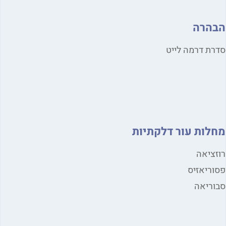
הרה
ת דרמה לייט
לות עור דלקתיות
ציאה
ריאזיס
ריאה