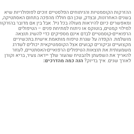
זרקות הקוסמטיות והניתוחים הפלסטיים זוכים לפופולריות שיא
נים האחרונות, ובצדק, שכן הם חוללו מהפכה בתחום האסתטיקה,
אפשרים כיום להיראות מעולה בכל גיל. אבל בין אם מדובר בהזרקות
ילוי קמטים, בוטוקס או ניתוח למתיחת פנים – הטיפולים
פואיים-קוסמטיים לבדם אינם מספיקים כדי להשיג תוצאה
שלמת. הקפדה על שגרת טיפוח מותאמת אישית בתכשירים
צועיים וביקורים קבועים אצל הקוסמטיקאית יכולים לשדרג
מעותית את תוצאות הטיפולים הרפואיים-האסתטיים, לעזור
אריך את השפעתן ולהבטיח שהעור שלך ייראה צעיר, בריא וקורן
ורך שנים. איך בדיוק?
הנה כמה מהדרכים: