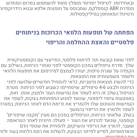
אחידותו. לטיפול יומיומי מומלץ מאוד להשתמש בסרום המחדש
מסדרת ABR קומפלקס, שמבוסס על חומצות אלפא ובטא הידרוקסיות
טינול המאוחסן במיליקפסולות.
חתה של תופעות הלוואי הכרוכות בניתוחים
לסטיים והאצת ההחלמה והריפוי
ני שאת קובעת תור לניתוח פלסטי, התייעצי עם הקוסמטיקאית
ך. סדרת טיפולים במכון הקוסמטי לפני ואחרי הניתוח, בשילוב עם
פדה על שגרת טיפוח, יעזרו לצמצם למינימום את תופעות הלוואי
שפר משמעותית את התוצאות.
י להשיג תוצאות מיטביות, כדאי להתחיל חודשיים-שלושה לפני
הניתוח ולבצע 4-6 טיפולים, שיסתיימו כשבוע לפני הניתוח. מטרת
יפול בשלב זה היא לשפר את גמישות העור ולמצק אותו. זאת,
מצעות עיסוי לימפטי, שנועד למנוע התפתחות בצקות, לשפר את
מישות והטונוס שלו ולהמריץ את זרימת הדם לאזור הניתוח, במטרה
פר ולהאיץ את הריפוי בהמשך.
לב שלאחר הניתוח, הטיפולים במכון הם מעין "מקצה שיפורים"
סמטי, שנועד להרגיע את העור – פעולה חיונית לאחר הטראומה
בר, להאיץ את הריפוי והשיקום, להפחית את שטפי הדם
אדמומיות, לסייע לפיזור הבצקת, להעלות את רמת הלחות בעור ולזרז