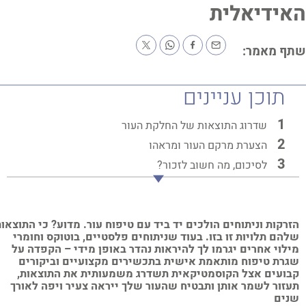
ידיאלית
ף מאמר:
תוכן עניינים
שדרוג התוצאות של החלקת העור
הצערת מרקם העור ומראהו
לסיכום, מה חשוב לזכור?
רקות וניתוחים הולכים יד ביד עם טיפוח עור. מדוע? כי התוצאות
הם תלויות זו בזו.
בעוד שניתוחים פלסטיים, בוטוקס וחומרי
לוי אחרים יגרמו לך להיראות נהדר באופן מידי – הקפדה על
רת טיפוח מותאמת אישית בתכשירים מקצועיים וביקורים
ועים אצל הקוסמטיקאית תשדרג משמעותית את התוצאות,
זור לשמר אותן ותבטיח שהעור שלך ייראה צעיר ויפה לאורך
ים