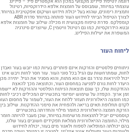
גמה לטיפול פילינג מקצועי במכון הוא אקסטרים פיל – פילינג
צמתי במיוחד, שמבוסס על חומצות אלפא הידרוקסיות, רטינול
מצית רימונים, שהוא בעל יכולת חידוש ושיקום אפקטיבית במיוחד.
לצורך הטיפול הביתי לחידוש העור פותחה במיוחד סדרת ABR
מפלקס. סדרת טיפוח מקצועית זו מכילה שילוב של חומצות אלפא
ובטא הידרוקסיות, כמו גם רטינול וויטמין C, שיוצרים סינרגיה
שפרת את יעילות הפילינג.
חוח העור
תוחים פלסטיים והזרקות אינם פותרים בעיות כמו יובש בעור ואבדן
ות, שמתרחשות עם הגיל בכל סוגי העור. עור חסר לחות ויבש אינו
ול להיראות נהדר גם אם הוא מתוח, והוא מסגיר את הגיל. יתירה מכך,
עדר לחות גורם לפגיעה במחסום העור, וכתוצאה מכך להאצת
זדקנות שלו, כך שגם תוצאות הניתוח הפלסטי וההזרקות לא יישמרו
ן ארוך. הקפדה על שימוש יומיומי בתכשירים המכילים רכיבי לחות
ו חומצה היאלורונית תעזור ללחח את העור, לשמור על מחסום העור,
דם תחלופת תאים בריאה ולהפחית את סימני ההזדקנות. שילוב בין
רקת חומצה היאלורונית כחומר מילוי והחדרתה בתכשירים
סמטיים יוביל לתוצאות מרשימות במיוחד, שכן מעבר להיותה חומר
לוי, החומצה ההיאלורונית ממלאת תפקידים חשובים בעור שלנו,
ם יכולתה המופלאה לספוח ולאגור מים בעור, יכולת לחידוש
שיקום העור ופעילות אנטי אייג'ינג. למטרה זו במיוחד נועדה סדרת