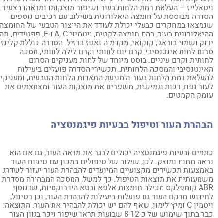
טאלייז – העלאת רמת הלחות בעור ושיפור מוצקותו ומראהו הצעיר.
דרה מבוססת על חומצה היאלורונית בשילוב עם רכיבים נוספים
מצאו במחקרים כבעלי יכולת לעודד את הייצור הטבעי של החומצה
ההיאלורונית בעור, בהם חומצה לקטית, ויטמיני A, C ו-E, פפטידים, תה
וק ושמני בוראג', קוקואי, מקדמיה ואגוז ברזיל. הסדרה כוללת קלינזר,
ום לחות אינטנסיבי, קרם יום לחותי וקרם לילה לחותי, מסכה
ותית וקרם עיניים. בוסט מיוחד של לחות מעניקים הסרום
ינטנסיבי והמסכה הלחותית. תכשירי הסדרה פועלים ביעילות
עלאת רמת הלחות בעור ולמניעת התאדות הלחות הטבעית, ומעניקים
ור נפח, רכות וגמישות, משפרים את מוצקות העור ומצמצמים את
מק הקמטים.
הרת העור וטיפול בבעיות פיגמנטציה
מים ובעיות פיגמנטציה יכולים לבגר את מראה העור, גם אם הוא
אה מתוח ומוצק. לכן, שילוב של טיפולים במכון עם טיפוח העור
מצעות תכשירים מקצועיים המיועדים להבהרת העור יעזור לשדרג
מעותית את תוצאות הטיפול. כך למשל, המסכה המבהירה מסדרת
ABR קומפלקס מכילה חומצות אלפא ובטא הידרוקסיות, שבנוסף
ידוש מרקם העור גם פועלות ביעילות להבהרת העור, וכן רטינול,
ויטמין C ומיץ לימון, שאף להם יש יכולת להבהיר את העור. התוצאה:
כבר בתוך שימוש של כ-8-12 שבועות תראו שיפור ניכר בגוון העור