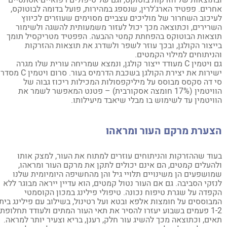
תוצאות של הזרקות בוטוקס, וגם של טיפולים רפואיים-אסתטיים
רים. פפטיד הארג'לרין, שנספג במהירות, פועל בדומה לבוטוקס,
יכוב השחרור של מוליכים עצביים מסוימים שעוזרים לכיווץ
רירים, וכתוצאה מכך יכול לעזור משמעותית להשגה ולשימור
צאות הבוטוקס בהפחתת קמטי ההבעה. הפפטיד מטריקסיל תומך
יצור הקולגן, ובכך עוזר לשפר ולשדרג את תוצאות ההזרקות
ניתוחים למילוי הקמטים.
גם ויטמין C מעודד ייצור קולגן, ונמצא שמריחה עורית שלו מגרה
ישירות את יצירת הקולגן בשכבת הדרמיס בעור. סרום ויטמין C מסדרת
 דה סקסס מבוסס על מיליקפסולות המכילות ריכוז גבוה של
הוויטמין (17% חומצה אסקורבית) – פטנט המאפשר לשמר את
ויטמין עד לשימוש בו מבלי שיאבד מיעילותו.
צערת מרקם העור ומראהו
וד שההזרקות והניתוחים עוזרים למתוח את העור, למצק אותו
העלים קמטים, הם אינם יכולים לתקן את מרקם העור ומראהו,
ושפעים הן משינויים תלויי גיל והן מהחשיפה היומיומית שלנו
זקי הסביבה. גם אם העור נטול קמטים, הוא עדיין ייראה מבוגר ללא
פדה על שגרת טיפוח נכונה. טיפולי פילינג במכון הקוסמטי
בוססים על חומצות אלפא ובטא ועל רטינול, בשילוב עם פילינג ביתי
1-2 פעמים בשבוע יעזרו להסיר את תאי העור המתים ולעודד תחלופת
ים, וכתוצאה מכך להשיג עור חלק, רענן, בריא וצעיר יותר למראה.