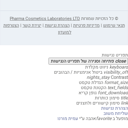
© כל הזכויות שמורות
Pharma Cosmetics Laboratories LTD
אי שימוש
|
מדיניות פרטיות
|
הצהרת נגישות
|
יצירת קשר
|
הצטרפות
למועדון
יט נגישות
clo
פתיחה וסגירה של תפריט הנגישות
keybo
ניווט מקלדת
visibility
ביטול אנימציות / הבהובים
nights_stay
Contr
format_s
הגדלת טקסט
text_fi
הקטנת טקסט
font_downl
גופן קריא
t
סימון כותרות
סימון קישורים ולחצנים
רת נגישות
חת משוב
על ב
favorite
אהבה
ע״י
עמית מורנו