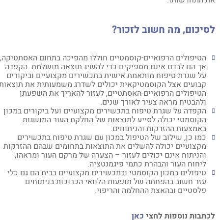
 התחדשותו.
יכום, מה חשוב לזכור?
הטיפולים הרפואיים-קוסמטיים חוללו מהפיכה בתחום האסתטיקה,
אך הם לבדם אינם מספיקים כדי להשיג תוצאה מושלמת. הקפדה
על שגרת טיפוח מותאמת אישית בתכשירים מקצועיים וביקורים
קבועים אצל הקוסמטיקאית יכולים לשדרג משמעותית את תוצאות
הטיפולים הרפואיים-האסתטיים, לעזור להאריך את השפעתן
ולהבטיח מראה צעיר לאורך שנים.
הקפדה על שגרת טיפוח בתכשירים מקצועיים ועל ביקורים במכון
הקוסמטי יכולה לסייע לתוצאות של החלקת העור המושגות
באמצעות ההזרקות והניתוחים.
כמו כן, שילוב של הטיפול במכון עם שגרת טיפוח בתכשירים
מקצועיים יכולה להשלים את התוצאות בתחומים שבהם ההזרקות
והניתוח אינם יכולים לעזור – הצערה של מרקם העור ומראהו,
ליחוח העור והבהרת כתמי פיגמנטציה.
טיפולים במכון הקוסמטי ובתכשירים מקצועיים בבית הם גם כלי
עזר חשוב בהפחתה של תופעות הלוואי הכרוכות בניתוחים
פלסטיים ובהאצת ההחלמה והריפוי.
תבות נוספות לחצי
כאן