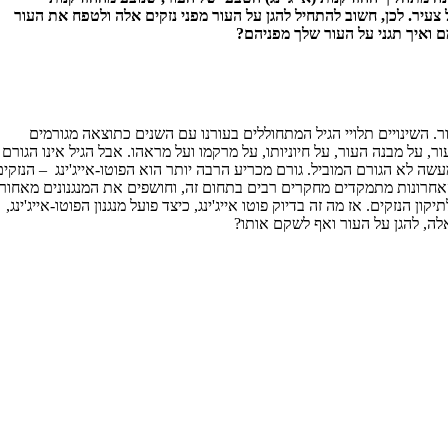
 צעי
ר. לכן, חשוב להתחיל להגן על העור מפני נזקים אלה ולטפח את העור
מם ואיך תגני על העור שלך מפניהם?
ור. השינויים תלויי הגיל המתחוללים בעורנו עם השנים כתוצאה מגורמים
ר, על מבנה העור, על חיוניותו, על מרקמו ועל מראהו. אבל הגיל אינו הגורם
ה לא הגורם המוביל. גורם מכריע הרבה יותר הוא הפוטו-אייג'ינג – הנזקים
רונות מתמקדים מחקרים רבים בתחום זה, וחושפים את המנגנונים מאחוריו
 הנזקים. אז מה זה בדיוק פוטו אייג'ינג, כיצד פועל מנגנון הפוטו-אייג'ינג,
 אלה, להגן על העור ואף לשקם אותו?