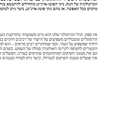
הכרונולוגית של הגוף, נזקי הפוטו-אייג'ינג מתחילים להתבטא בגיל
מוקדם ככל האפשר. אז מהם נזקי פוטו-אייג'ינג, כיצד ניתן לשק
אין ספק, הגיל הכרונולוגי שלנו הוא גורם משמעותי בהזדקנות הע
הורמונליים ומטבוליים משפיעים על הייצור של רכיבים חיוניים בעו
היחיד שמשפיע על העור, וכפי שמחקרים רבים מראים – הוא למעש
הקשורים לחשיפה לקרינה האולטרה סגולה של השמש. בשנים האח
וגם את מנגנוני השיקום המתוחכמים שקיימים בעורנו, הפועלים לתיקון
איך פועלים מנגנוני השיקום לנטרולו, וכיצד ניתן לעודד מנגנונים