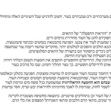
ב-מערכתיים ורב-שכבתיים בעור. חשוב להדגיש שכל השינויים האלה מתחילי
 "הוראות ההפעלה" של התאים.
פקידם להגן על העור מחדירת גורמים זרים.
 שמעניק לעור את צבעו. הפגיעה מתבטאת בנמשים ובכתמי פיגמנטציה,
הבא הולכים והופכים לבולטים יותר. מחקרים שהשוו רקמת עור שנחשפה
וב הפעילות של מערכת החיסון.
קין שלו. הרדיקלים החופשיים תוקפים את חומצות השומן הבלתי רוויות
תן לרדיקלים חופשיים. כך נוצר תהליך דומינו, שבו כל מרכיב בעור
תומך במבנה העור ומעניקים לו גמישות ומוצקות. הפגיעה בקולגן ובאלסטין
של רקמת העור, שמתבטאות בהופעת קמטוטים וקמטים ובצניחת העור.
 שבהם הוא החומצה ההיאלורונית
שמשמשת כג'ל סופח מים וגורמת לעור
לשמר לחות, שגורמת לו לאבד מחיוניותו ולהיראות יבש ועייף, חסר גמישות
 של העור וכן בתהליכים סרטניים. כתוצאה מחשיפה מצטברת לקרינה
ר שונים, מתאי הדם הלבנים ומתאי האנדותל המצפים את כלי הדם.