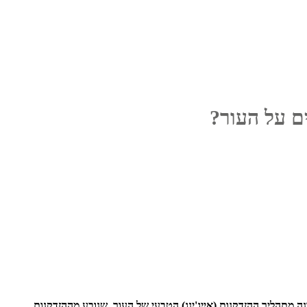
ם על העור?
ה מתהליך ה
הזדקנות (
אייג'ינג
)
הטבעי
של העור
, שנובע מההזדקנות