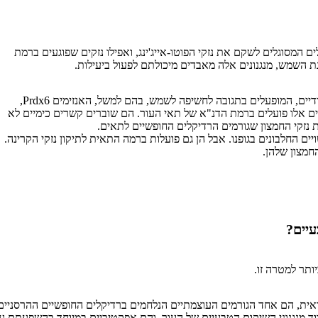
 המסוגלים לשקם את נזקי הפוטו-אייג'ינג, ואפילו נזקים שפוגעים ברמת
 השמש, מנגנונים אלה מאבדים מיכולתם לפעול ביעילות.
המנגנון המרכזי מבוסס על אנזימים ייחודיים, המופעלים בתגובה לחשיפה לשמש, בהם למשל, האנזימים Prdx6,
ים אלו פועלים ברמת הדנ"א של תאי העור. הם שוברים קשרים כימיים לא
את נזקי החמצון שגורמים הרדיקלים החופשיים לתאים.
ים החלבונים בגופנו. אבל הן גם פועלות ברמה התאית לתיקון נזקי הקרינה.
החמצון שלהן.
עיים?
תר למטרה זו.
-E וחומצה אלפא ליפואית, הם אחד הגורמים העוצמתיים הנלחמים ברדיקלים החופשיים ההרסניים
ד מנגנוני השיקום הטבעיים של העור, והם אפקטיביים במיוחד בהשפעתם ע