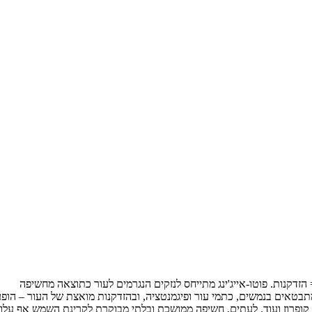
 = הזדקנות. פוטו-אייג'ינג מתייחס לנזקים הנגרמים לעור כתוצאה מחשיפה
 לקרינת ה-UVA וה-UVB. נזקים אלה מתבטאים בנמשים, כתמי עור ופיגמנטציה, ובהזדקנות מואצת של העור – הו
קופרוז ועוד. לעתים, חשיפה ממושכת ובלתי מבוקרת לקרינת השמש אף עלו