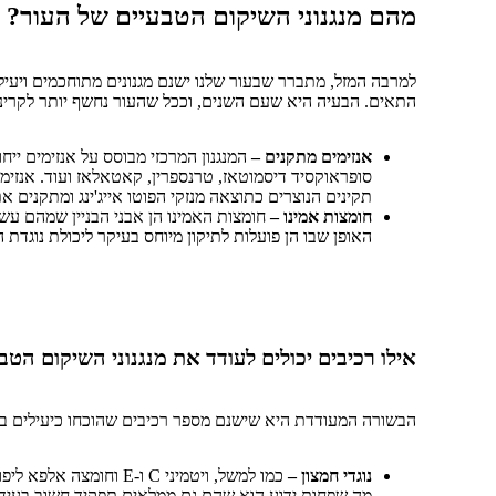
מהם מנגנוני השיקום הטבעיים של העור?
למרבה המזל, מתברר שבעור שלנו ישנם מגנונים מתוחכמים ויעילים
התאים. הבעיה היא שעם השנים, וככל שהעור נחשף יותר לקרינת
אנזימים מתקנים –
סופראוקסיד דיסמוטאז, טרנספרין, קאטאלאז ועוד. אנזימ
תקינים הנוצרים כתוצאה מנזקי הפוטו אייג'ינג ומתקנים 
חומצות אמינו –
חומצות האמינו הן אבני הבניין שמהם עשוי
האופן שבו הן פועלות לתיקון מיוחס בעיקר ליכולת נוגדת 
אילו רכיבים יכולים לעודד את מנגנוני השיקום הטב
הבשורה המעודדת היא שישנם מספר רכיבים שהוכחו כיעילים ביו
נוגדי חמצון –
כמו למשל, ויטמיני C ו
מה שפחות ידוע הוא שהם גם ממלאים תפקיד חשוב בעידו