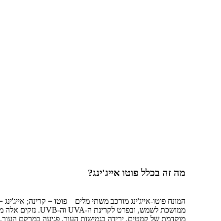
מה זה בכלל פוטו אייג'ינג?
המונח פוטו-אייג'ינג מורכב משתי מלים – פוטו = קרינה; אייג'ינג
ממושכת לשמש, ובפרט
מוקדמת של קמטים, ירידה בגמישות העור, פגיעה במרקם העור, 