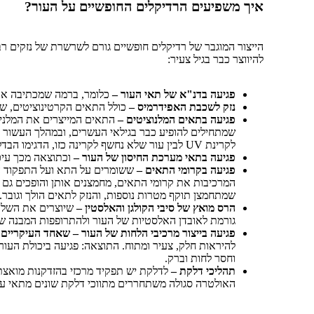
איך משפיעים הרדיקלים החופשיים על העור?
הייצור המוגבר של רדיקלים חופשיים גורם לשרשרת של נזקים ר
להיווצר כבר בגיל צעיר:
פגיעה בדנ"א של תאי העור –
כלומר, ברמה שמכתיבה את
נזק לשכבת האפידרמיס –
כולל התאים הקרטינוציטים, שת
פגיעה בתאים המלנוציטים –
התאים המייצרים את המלנין
שמתחילים להופיע כבר בגילאי העשרים, ובמהלך העשור 
לקרינת UV לבין עור שלא נחשף לקרינה כזו, הדגימו הבדלים ניכרים בתפקוד וגם בתצורה של התאים המלנוציטים.
פגיעה בתאי מערכת החיסון של העור –
וכתוצאה מכך עיכ
פגיעה בקרומי התאים –
ששומרים על התא ועל התפקוד הת
המרכיבות את קרומי התאים, מחמצנים אותן והופכים גם או
שמתחמצן תוקף מטרות נוספות, והנזק לתאים הולך וגובר.
הרס מואץ של סיבי הקולגן והאלסטין –
שיוצרים את השלד ה
גורמת לאובדן האלסטיות של העור ולהתרופפות המבנה 
פגיעה בייצור מרכיבי הלחות של העור – שאחד העיקריים
להיראות חלק, צעיר ומתוח. התוצאה: פגיעה ביכולת העור 
וחסר לחות וברק.
תהליכי דלקת –
לדלקת יש תפקיד מרכזי בהזדקנות מואצת
האולטרה סגולה משתחררים מתווכי דלקת שונים מתאי עו