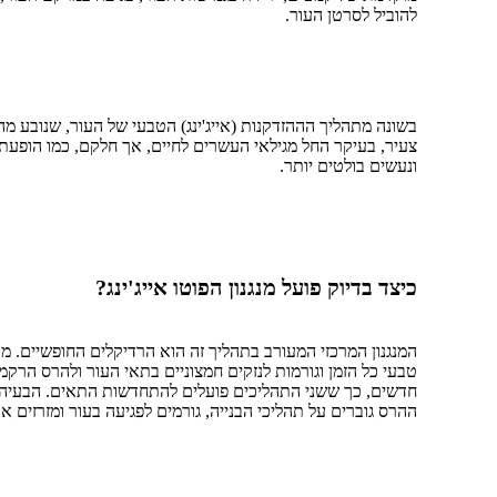
להוביל לסרטן העור.
בשונה מתהליך הההזדקנות (אייג'ינג) הטבעי של העור, שנובע מההז
צעיר, בעיקר החל מגילאי העשרים לחיים, אך חלקם, כמו הופעת 
ונעשים בולטים יותר.
כיצד בדיוק פועל מנגנון הפוטו אייג'ינג?
טבעי כל הזמן וגורמות לנזקים חמצוניים בתאי העור ולהרס הרק
חדשים, כך ששני התהליכים פועלים להתחדשות התאים. הבעיה ה
ההרס גוברים על תהליכי הבנייה, גורמים לפגיעה בעור ומזרזים א