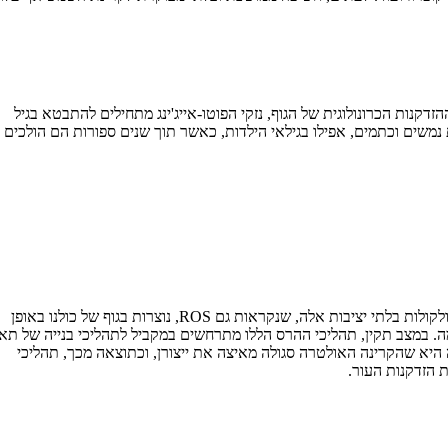
דקנות הכרונולוגית של הגוף, נזקי הפוטו-אייג'ינג מתחילים להתבטא בגיל
נמשים וכתמים, אפילו בגילאי הילדות, כאשר תוך שנים ספורות הם הולכים
המנגנון המרכזי המעורב בתהליך זה הוא הרדיקלים החופשיים. מולקולות בלתי יציבות אלה, שנקראות גם ROS, נוצרות בגוף של כולנו באופן
מה. במצב תקין, תהליכי ההרס הללו מתרחשים במקביל לתהליכי בנייה של תא
יא שהקרינה האולטרה סגולה מאיצה את ייצורן, וכתוצאה מכך, תהליכי
ת הזדקנות העור.